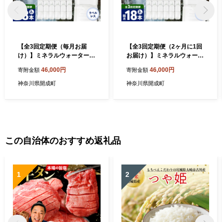
【全3回定期便（毎月お届
【全3回定期便（2ヶ月に1回
け）】ミネラルウォーター
お届け）】ミネラルウォータ
（２L×6本）3箱 ラベルレス
ー （２L×6本）3箱 ラベルレ
46,000円
46,000円
寄附金額
寄附金額
[BDBE002-6]
ス [BDBE002-9]
神奈川県開成町
神奈川県開成町
この自治体のおすすめ返礼品
1
2