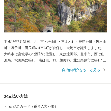
平成18年3月31日、古川市・松山町・三本木町・鹿島台町・岩出山
町・鳴子町・田尻町の1市6町が合併し、大崎市が誕生しました。
大崎市は宮城県の北西部に位置し、東は遠田郡、登米市、西は山
形県、秋田県に接し、南は黒川郡、加美郡、北は栗原市に接して
います。 大崎市は東西に約80kmの長さを持ち、奥羽山脈から江合
自治体紹介をもっと見る
川と鳴瀬川の豊かな流れによって形成された、広大で肥沃な平野
「大崎耕土」を有する四季折々の食材と天然資源そして地域文化
の宝庫です。 「大崎耕土」は巧みな水管理システムが評価され、
平成29年12月に「世界農業遺産」に認定されました。 お米をはじ
お支払い方法
めとする豊かな土地が生み出す様々な食材をお楽しみください。
au PAY カード（番号入力不要）