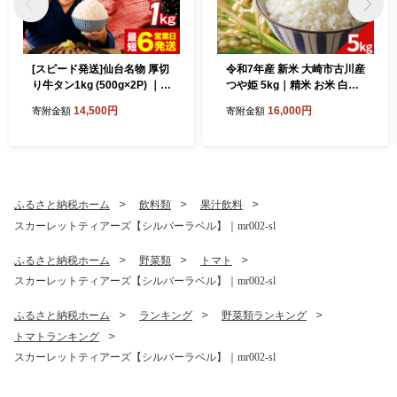
[スピード発送]仙台名物 厚切
令和7年産 新米 大崎市古川産
り牛タン1kg (500g×2P) ｜宮
つや姫 5kg｜精米 お米 白米
城県大崎市 古川ミート製
こめ コメ ご飯 ごはん 大崎市
14,500円
16,000円
寄附金額
寄附金額
造・冷凍便 ふるさと納税牛
産 宮城県産 ブランド米 送料
タン 牛タンふるさと納税 仙
無料｜mb010-5kg-r7
台名物牛タン 牛タン厚切り
牛タン仙台 仙台牛タン 古川
ミート 冷凍 BBQ バーベキュ
ー 肉 牛 牛肉 焼肉 送料無料| f
ふるさと納税ホーム
飲料類
果汁飲料
m-tan-1kg-14500
スカーレットティアーズ【シルバーラベル】｜mr002-sl
ふるさと納税ホーム
野菜類
トマト
スカーレットティアーズ【シルバーラベル】｜mr002-sl
ふるさと納税ホーム
ランキング
野菜類ランキング
トマトランキング
スカーレットティアーズ【シルバーラベル】｜mr002-sl