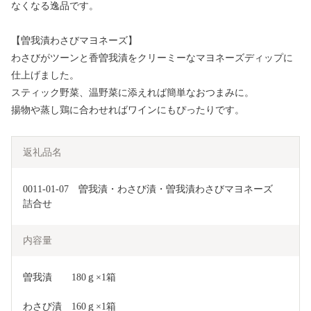
なくなる逸品です。
【曽我漬わさびマヨネーズ】
わさびがツーンと香曽我漬をクリーミーなマヨネーズディップに
仕上げました。
スティック野菜、温野菜に添えれば簡単なおつまみに。
揚物や蒸し鶏に合わせればワインにもぴったりです。
返礼品名
0011-01-07　曽我漬・わさび漬・曽我漬わさびマヨネーズ　
詰合せ
内容量
曽我漬　　180ｇ×1箱
わさび漬　160ｇ×1箱　