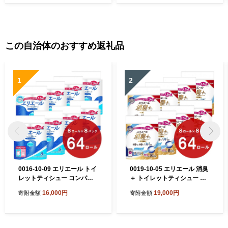
この自治体のおすすめ返礼品
1
2
0016-10-09 エリエール トイ
0019-10-05 エリエール 消臭
レットティシュー コンパク
＋ トイレットティシュー し
トシングル 8ロール×8パック
っかり香るフレッシュクリア
16,000円
19,000円
寄附金額
寄附金額
64ロール 1.5倍巻 82.5m ト
の香り コンパクトダブル 8ロ
イレットペーパー シングル
ール×8パック 64ロール 1.5
パルプ100％ 香りつき 日用
倍巻 37.5m トイレットペー
品 消耗品 備蓄
パー ダブル パルプ100％ 消