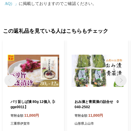
AQ）」
に掲載しておりますのでご確認ください。
この返礼品を見ている人はこちらもチェック
パリ旨しば漬 80g 12個入【i
おみ漬と青菜漬の詰合せ 0
gge0011】
040-2502
11,000円
11,000円
寄附金額
寄附金額
三重県伊賀市
山形県上山市