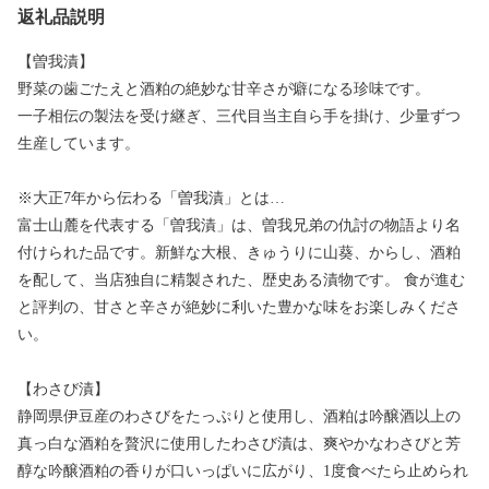
返礼品説明
【曽我漬】
野菜の歯ごたえと酒粕の絶妙な甘辛さが癖になる珍味です。
一子相伝の製法を受け継ぎ、三代目当主自ら手を掛け、少量ずつ
生産しています。
※大正7年から伝わる「曽我漬」とは…
富士山麓を代表する「曽我漬」は、曽我兄弟の仇討の物語より名
付けられた品です。新鮮な大根、きゅうりに山葵、からし、酒粕
を配して、当店独自に精製された、歴史ある漬物です。 食が進む
と評判の、甘さと辛さが絶妙に利いた豊かな味をお楽しみくださ
い。
【わさび漬】
静岡県伊豆産のわさびをたっぷりと使用し、酒粕は吟醸酒以上の
真っ白な酒粕を贅沢に使用したわさび漬は、爽やかなわさびと芳
醇な吟醸酒粕の香りが口いっぱいに広がり、1度食べたら止められ