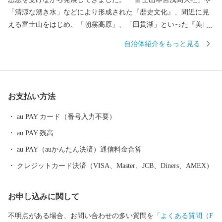
「清涼な湧き水」などにより形成された『歴史文化』、間近に見
える富士山をはじめ、「朝霧高原」、「田貫湖」といった『美し
い自然景観』、名物「富士宮やきそば」や富士山の恵みを生かし
自治体紹介をもっと見る
て生産された農産物、ニジマス、日本酒といった『美食』など、
様々な美しさに彩られた、バラエティ豊かなまちです。 市内には
富士山本宮浅間大社、静岡県富士山世界遺産センター、白糸ノ滝
などの「世界文化遺産富士山」の構成資産があり、富士山の麓で
お支払い方法
育まれた歴史文化を体感できます。 市の北部にある朝霧高原で
は、富士山をバックに草を食べる牛など、のどかな風景が楽しめ
au PAY カード（番号入力不要）
ます。 また、近年は多くのキャンプ客で賑わっており、キャンプ
au PAY 残高
の他にも、パラグライダー、E-BIKEなどのアクティビティを楽し
むことができます。 ぜひ富士宮市へ足を運んでいただき、魅力を
au PAY（auかんたん決済）通信料金合算
感じていただけたら幸いです。
クレジットカード決済（VISA、Master、JCB、Diners、AMEX）
お申し込みに関して
不明点がある場合、お問い合わせの多い質問を
「よくある質問（F