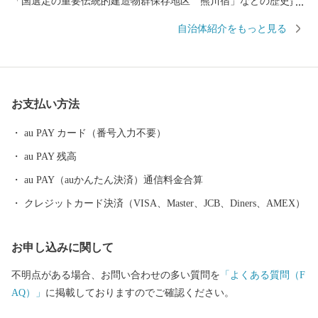
「国選定の重要伝統的建造物群保存地区 熊川宿」などの歴史資
産を有し、自然と歴史文化が薫る町です。 若狭町では、それら自
自治体紹介をもっと見る
然・歴史の保全と活用に取り組むために、若狭町に想いを寄せて
くださる皆様から広くご寄附（ふるさと納税）を募り、これから
のまちづくりに役立ててまいります。ぜひ「ふるさと納税」制度
を利用して、若狭町を応援してください。
お支払い方法
au PAY カード（番号入力不要）
au PAY 残高
au PAY（auかんたん決済）通信料金合算
クレジットカード決済（VISA、Master、JCB、Diners、AMEX）
お申し込みに関して
不明点がある場合、お問い合わせの多い質問を
「よくある質問（F
AQ）」
に掲載しておりますのでご確認ください。