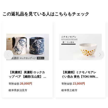
この返礼品を見ている人はこちらもチェック
【美濃焼】 美濃彩 ロックカ
【美濃焼】ミナモノモアレ
ップ ペア 【織部/玉山窯】 食
ぐい呑み 黄色【TOKI MINOY
器 湯呑み カップ 酒器 [TBI02
AKIチャレンジショップ／ツ
26,000円
23,000円
寄附金額
寄附金額
0]
チノネ工房】食器 酒器 ぐい
呑 [MEE008]
岐阜県多治見市
岐阜県土岐市