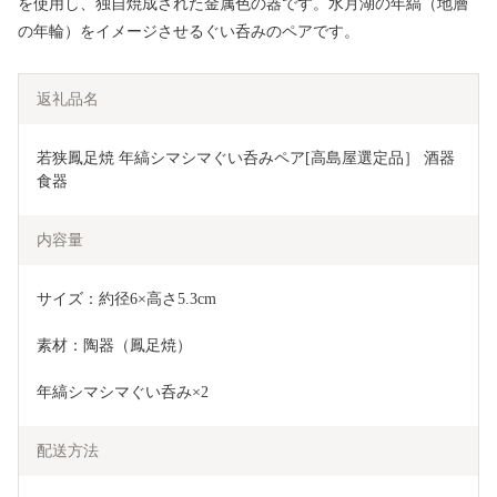
を使用し、独自焼成された金属色の器です。水月湖の年縞（地層
の年輪）をイメージさせるぐい呑みのペアです。
返礼品名
若狭鳳足焼 年縞シマシマぐい呑みペア[高島屋選定品］ 酒器 
食器 
内容量
サイズ：約径6×高さ5.3cm
素材：陶器（鳳足焼）
年縞シマシマぐい呑み×2
配送方法