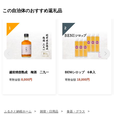
この自治体のおすすめ返礼品
1
2
越前焼壺熟成 梅酒 二九一
BENIシロップ 6本入
8,000円
18,000円
寄附金額
寄附金額
ふるさと納税ホーム
雑貨・日用品
食器・グラス