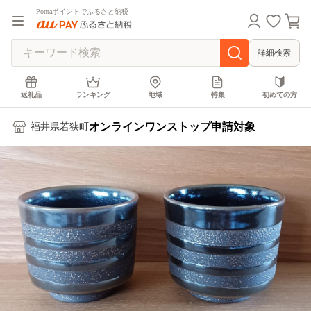
Pontaポイントでふるさと納税
詳細検索
返礼品
ランキング
地域
特集
初めての方
オンラインワンストップ申請対象
福井県若狭町