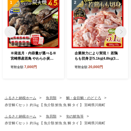
1
2
※発送月・内容量が選べる※
企業努力により実現！ 若鶏
宮崎県産若鳥 やわらか炭火
もも切身 計5.1kg(4.8kg(300
焼 750g～4500g 【1650gの
g×16袋)+300g)【 国産 九州
7,000円
20,000円
寄附金額
寄附金額
み手羽元500gあり・なしが
産 鶏肉 肉 とり もも肉 モモ
選べる】【 鶏 肉 鶏肉 国産
5.1kg からあげ チキン南蛮
とり 九州産 鳥 宮崎県産 小分
送料無料 】
け 炭火焼き 】
ふるさと納税ホーム
魚貝類
鯛・金目鯛・のどぐろ
赤甘鯛 Cセット 約1kg 【 魚介類 鮮魚 魚 鯛 タイ 】 宮崎県川南町
ふるさと納税ホーム
魚貝類
旬の鮮魚等
赤甘鯛 Cセット 約1kg 【 魚介類 鮮魚 魚 鯛 タイ 】 宮崎県川南町