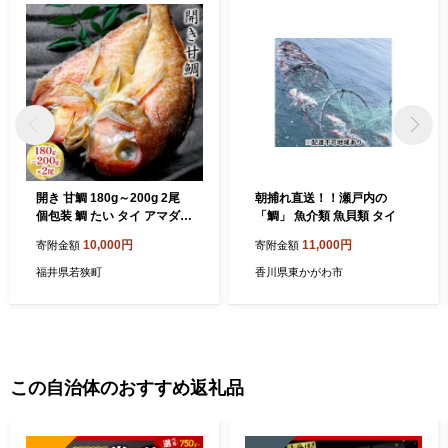
開き 甘鯛 180g～200g 2尾
朝捕れ直送！！瀬戸内の
個包装 鯛 たい タイ アマダイ
「鯛」 魚介類 魚貝類 タイ
魚 ひらき お魚 魚介 魚介類
10,000円
11,000円
寄附金額
寄附金額
魚の開き 焼き魚 焼魚 干物 ひ
もの 京料理 おかず 福井 福井
福井県若狭町
香川県東かがわ市
県 若狭町
この自治体のおすすめ返礼品