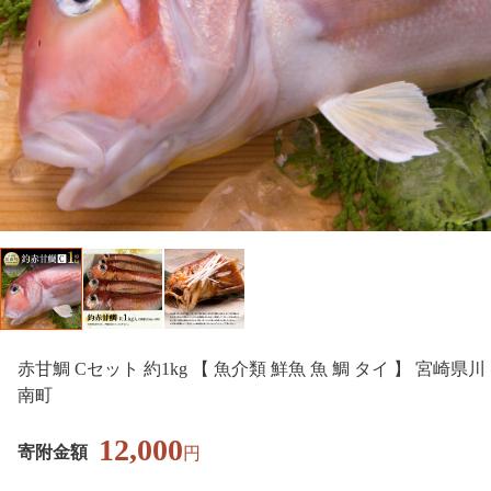
赤甘鯛 Cセット 約1kg 【 魚介類 鮮魚 魚 鯛 タイ 】 宮崎県川
南町
12,000
寄附金額
円