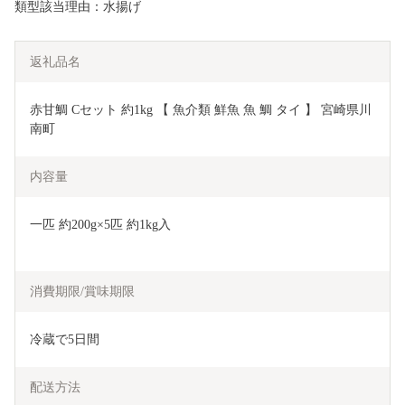
類型該当理由：水揚げ
返礼品名
赤甘鯛 Cセット 約1kg 【 魚介類 鮮魚 魚 鯛 タイ 】 宮崎県川
南町
内容量
一匹 約200g×5匹 約1kg入
消費期限/賞味期限
冷蔵で5日間
配送方法