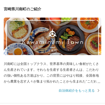
宮崎県川南町のご紹介
川南町には全国トップクラス、世界基準の美味しい食材がたくさ
ん生産されています。それらを生産する生産者さんは、こだわり
の強い個性ある方達ばかり。この背景にはやはり戦後、全国各地
から農業を志す人々が集まり拓かれたことから生まれた"こだわり
の強さ”にあります。このこだわりの強い、"町の人”たち自体が川
自治体紹介をもっと見る
南の魅力で、この魅力を「この町の気質から生まれる品質＝"川南
気質”」という言葉で表現しました。