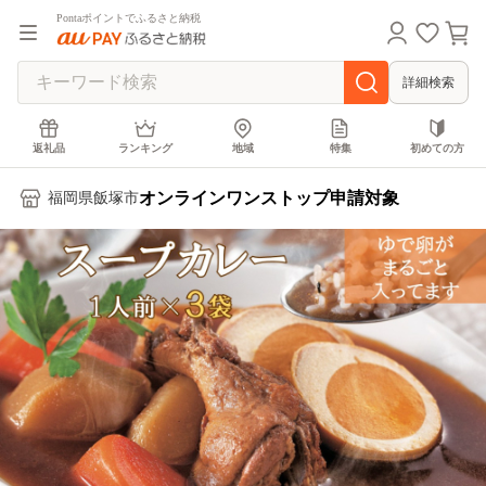
Pontaポイントでふるさと納税
詳細検索
返礼品
ランキング
地域
特集
初めての方
オンラインワンストップ申請対象
福岡県飯塚市