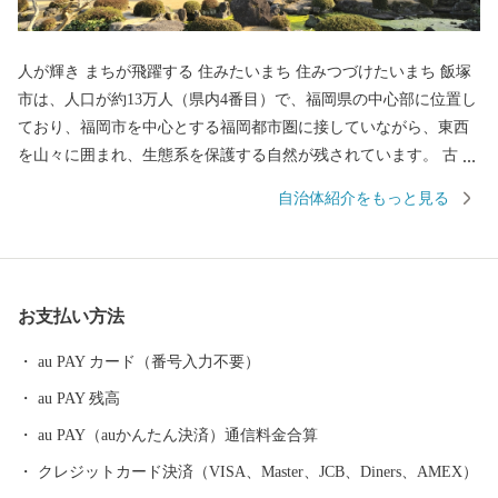
人が輝き まちが飛躍する 住みたいまち 住みつづけたいまち 飯塚
市は、人口が約13万人（県内4番目）で、福岡県の中心部に位置し
ており、福岡市を中心とする福岡都市圏に接していながら、東西
を山々に囲まれ、生態系を保護する自然が残されています。 古く
は、長崎街道の宿場町、筑豊炭田時代の中心地など、歴史的な変
自治体紹介をもっと見る
遷を背景に、福岡県央地域の中心都市であるとともに、市内に3つ
の大学を有する文化性・創造性を備えた「情報産業都市」、「学
園都市」として位置づけられています。 近年では、観光の振興に
も取り組んでおり、平成19年4月末から一般公開している「旧伊藤
お支払い方法
伝右衛門邸」をはじめ、市内に点在する「嘉穂劇場」、「旧長崎
街道内野宿」などの歴史的遺産を活用した観光ルートの整備にも
au PAY カード（番号入力不要）
努めています。なお、旧伊藤伝右衛門邸の庭園（正式名称：旧伊
au PAY 残高
藤傳右エ門氏庭園）は、平成23年9月に国の名勝として指定されて
おり、邸宅、庭園の公開のほか、雛のまつりに合わせた人形展を
au PAY（auかんたん決済）通信料金合算
はじめ、季節に合わせた企画展などを開催していますので、ぜひ
クレジットカード決済（VISA、Master、JCB、Diners、AMEX）
一度飯塚市にお越しください！ 飯塚市では、皆さまが優しさを共