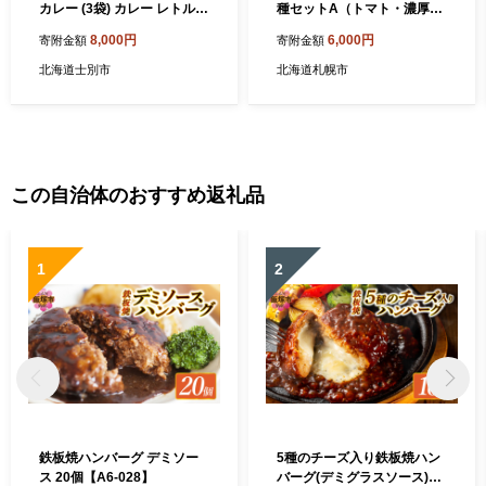
カレー (3袋) カレー レトルト
種セットA（トマト・濃厚エ
常温 羊肉 サフォーク サフォ
ビ） 計2パック | スープカレ
8,000円
6,000円
寄附金額
寄附金額
ーク羊 レトルトカレー【サ
ー トマト 海老 レトルト 北海
フォーク】
道 札幌市
北海道士別市
北海道札幌市
この自治体のおすすめ返礼品
1
2
鉄板焼ハンバーグ デミソー
5種のチーズ入り鉄板焼ハン
ス 20個【A6-028】
バーグ(デミグラスソース)16