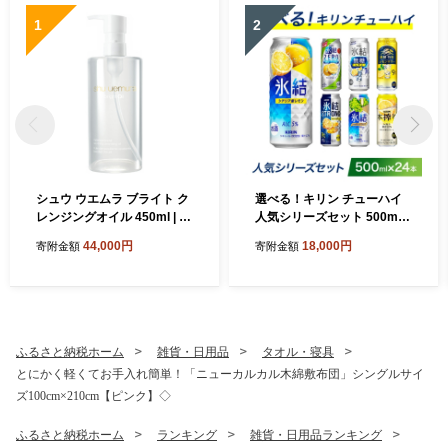
1
2
シュウ ウエムラ ブライト ク
選べる！キリン チューハイ
レンジングオイル 450ml | ロ
人気シリーズセット 500ml×
レアル クレンジング クレン
24本 ◇｜チューハイ 酎ハイ
44,000円
18,000円
寄附金額
寄附金額
ジングオイル スキンケア メ
缶チューハイ お酒 酒 詰め合
イク落とし 化粧品
わせ アソート 飲み比べ 家飲
み 缶 キリン 氷結 無糖 本搾
り ストロング レモン グレー
プフルーツ シャルドネ
ふるさと納税ホーム
雑貨・日用品
タオル・寝具
とにかく軽くてお手入れ簡単！「ニューカルカル木綿敷布団」シングルサイ
ズ100cm×210cm【ピンク】◇
ふるさと納税ホーム
ランキング
雑貨・日用品ランキング