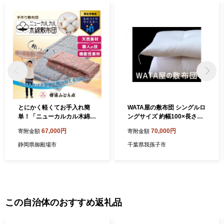
とにかく軽くてお手入れ簡
WATA屋の敷布団 シングルロ
単！「ニューカルカル木綿敷
ングサイズ 約幅100×長さ21
布団」シングルサイズ100c
0cm 《60日以内に出荷予定
67,000円
70,000円
寄附金額
寄附金額
m×210cm【ブルー】◇
(土日祝除く)》
静岡県御殿場市
千葉県我孫子市
この自治体のおすすめ返礼品