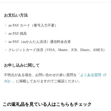
市と自然が調和し、市民と来訪者が豊かな時間を実感することが
できるまちの実現を進めています。 地域資源や新エネルギーの活
お支払い方法
用など環境負荷の低減による「エコ・ガーデンシティ」に向けた
取り組みや地域全体で子どもたちを守り育てる子育て支援、交通
au PAY カード（番号入力不要）
の利便性を生かした観光振興にも力を入れています。
au PAY 残高
au PAY（auかんたん決済）通信料金合算
クレジットカード決済（VISA、Master、JCB、Diners、AMEX）
お申し込みに関して
不明点がある場合、お問い合わせの多い質問を
「よくある質問（F
AQ）」
に掲載しておりますのでご確認ください。
この返礼品を見ている人はこちらもチェック