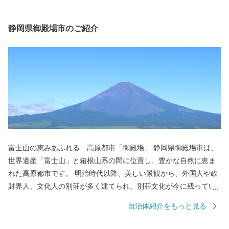
静岡県御殿場市のご紹介
富士山の恵みあふれる 高原都市「御殿場」 静岡県御殿場市は、
世界遺産「富士山」と箱根山系の間に位置し、豊かな自然に恵ま
れた高原都市です。 明治時代以降、美しい景観から、外国人や政
財界人、文化人の別荘が多く建てられ、別荘文化が今に残ってい
ます。また、富士山の雨や雪どけ水が長い年月をかけ自然に濾過
自治体紹介をもっと見る
され湧き出る美味しい水や高原の気候が、豊かな実りや産品を生
み出しています。御殿場市は、美しい景観を大切にしながら、都