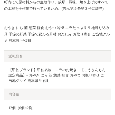
町内にて原材料からの生地作り、成形、調味、焼き上げのすべて
の工程を手作業で行っているため。(告示第５条第３号に該当)
おやき にら 韮 惣菜 軽食 おやつ 冷凍 ニラたっぷり 生地練り込み
具 季節の野菜 季節で変わる具材 お楽しみ お取り寄せ ご当地グル
メ 熊本県 甲佐町
返礼品名
【甲佐ブランド】甲佐名物　ニラのお焼き　【こうさんもん
認定商品】- おやき にら 韮 惣菜 軽食 おやつ お取り寄せ ご
当地グルメ 熊本県 甲佐町
内容量
12個（6個×2袋）