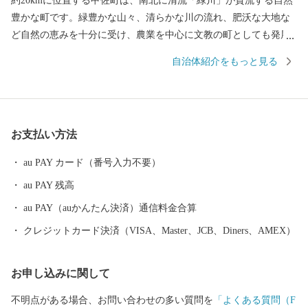
約20kmに位置する甲佐町は、南北に清流「緑川」が貫流する自然
豊かな町です。緑豊かな山々、清らかな川の流れ、肥沃な大地な
ど自然の恵みを十分に受け、農業を中心に文教の町としても発展
してきました。 全国的にも有名な”やな場” 竹で編んだ簀(す)に落
自治体紹介をもっと見る
ちてくる鮎を捕る梁(やな)漁ですが、甲佐のやな場はもともと寛永
10年(1633年)に肥後藩主の細川忠利侯の命によって造られた水田用
水調節の場でした。その後、代々の藩主が毎年とれたての落ち鮎
を楽しみにご来遊される場所として、広く知られるようになりま
お支払い方法
した。 阿蘇神社の"二の宮"とも 甲佐神社は、阿蘇神社の摂社で阿
蘇神社、甲佐神社、健軍神社、郡浦神社を総称して阿蘇四ヶ社と
au PAY カード（番号入力不要）
もよばれます。十二世紀には阿蘇本社領の末社領となり、「阿蘇
au PAY 残高
家文書」にたびたび登場します。豊福荘生まれの豪族竹崎季長が
元寇での奮戦を描かせた『蒙古襲来絵詞』は、この甲佐神社に奉
au PAY（auかんたん決済）通信料金合算
納されたと伝えられます。鳥居をくぐった参道の途中には、両脇
クレジットカード決済（VISA、Master、JCB、Diners、AMEX）
に珍しい灯籠が現れます。向かって右側には灯籠を担ぐお相撲さ
ん、左側には灯籠に乗る龍です。
お申し込みに関して
不明点がある場合、お問い合わせの多い質問を
「よくある質問（F