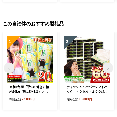
産豚 黒毛和牛 たれ付き 肉汁
にら ニラ醤油 ヘルシー ニン
手作り おかず おつまみ 冷凍
ニク不使用 A02037
熊本県 甲佐町
この自治体のおすすめ返礼品
1
2
令和7年産『甲佐の輝き』精
ティッシュペーパーソフトパ
米20kg（5kg袋×4袋）／出
ック ４００枚（２００組）
荷日に合わせて精米 - 国産 白
６０パック - ソフトパック テ
24,000円
10,000円
寄附金額
寄附金額
米 精米 お米 ブレンド米 複数
ィッシュ ペーパー 生活用品
原料米 訳あり 厳選 マイスタ
雑貨 日用品 必需品 紙 常備品
ー 生活応援 ひのひかり 森の
まとめ買い 備蓄 防災 ストッ
くまさん おすすめ 熊本県 甲
ク 熊本県 甲佐町【ZC】【価