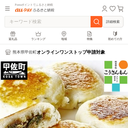
Pontaポイントでふるさと納税
詳細検索
返礼品
ランキング
地域
特集
初めての方
オンラインワンストップ申請対象
熊本県甲佐町