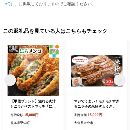
AQ）」
に掲載しておりますのでご確認ください。
この返礼品を見ている人はこちらもチェック
【甲佐ブランド】溢れる肉汁
マジでうまい！モチモチすぎ
とニラがベストマッチ「にら
るニラ子の米粉ぎょうざ 大
メンコ。」【こうさんもん認
分県産豚肉・にら100%使用
15,000円
15,000円
寄附金額
寄附金額
定商品】 - にらメンコ こうさ
(ニラ醤油タレ付) 10個入り3
んもん メンチカツ にら ニラ
パック 米粉 餃子 ギョーザ グ
熊本県甲佐町
大分県大分市
甲佐ブランド 甲佐町特産 国
ルテンフリー もちもち 豚肉