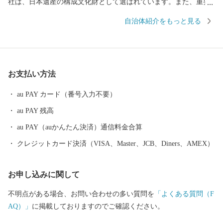
社は、日本遺産の構成文化財として選ばれています。また、重要
文化的景観に３つの水辺景観が選定されているほか、さまざまな
自治体紹介をもっと見る
百選に１５ヶ所が選ばれるなど、豊かな水と自然あふれるまちで
す！ 高島市のふるさと納税では、屋号のルーツである高島屋の
バイヤーが選んだ「恵み」をお届けします！
お支払い方法
au PAY カード（番号入力不要）
au PAY 残高
au PAY（auかんたん決済）通信料金合算
クレジットカード決済（VISA、Master、JCB、Diners、AMEX）
お申し込みに関して
不明点がある場合、お問い合わせの多い質問を
「よくある質問（F
AQ）」
に掲載しておりますのでご確認ください。