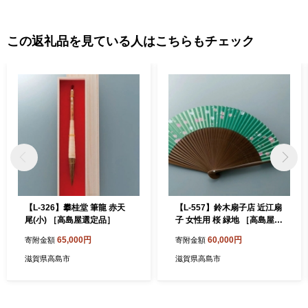
この返礼品を見ている人はこちらもチェック
【L-326】攀桂堂 筆龍 赤天
【L-557】鈴木扇子店 近江扇
尾(小) ［高島屋選定品］
子 女性用 桜 緑地 ［高島屋選
定品］
65,000円
60,000円
寄附金額
寄附金額
滋賀県高島市
滋賀県高島市