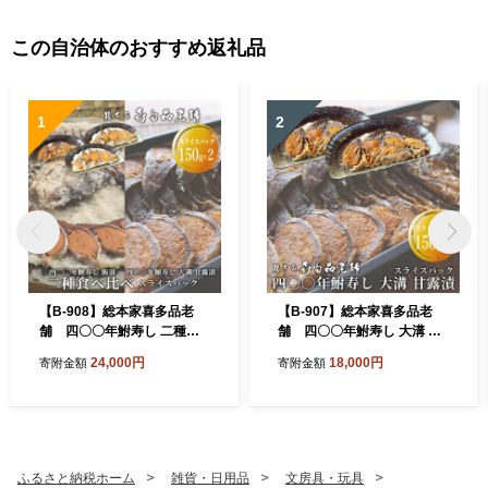
この自治体のおすすめ返礼品
1
2
【B-908】総本家喜多品老
【B-907】総本家喜多品老
舗 四〇〇年鮒寿し 二種食
舗 四〇〇年鮒寿し 大溝 甘
べ比べ（飯漬スライスパッ
露漬 スライスパック 150g
24,000円
18,000円
寄附金額
寄附金額
ク・大溝 甘露漬スライスパ
×2【高島屋選定品】
ック）３個セット 【高島屋
選定品】
ふるさと納税ホーム
雑貨・日用品
文房具・玩具