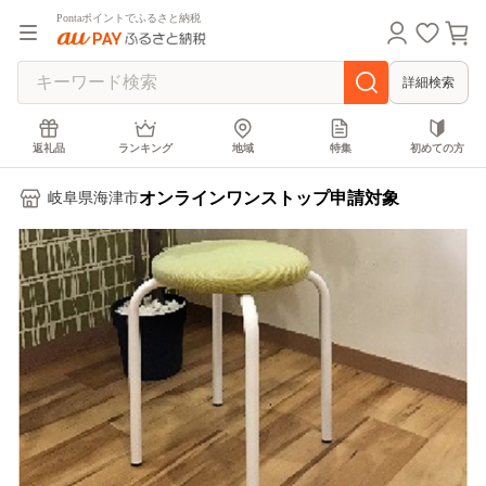
Pontaポイントでふるさと納税
詳細検索
返礼品
ランキング
地域
特集
初めての方
オンラインワンストップ申請対象
岐阜県海津市