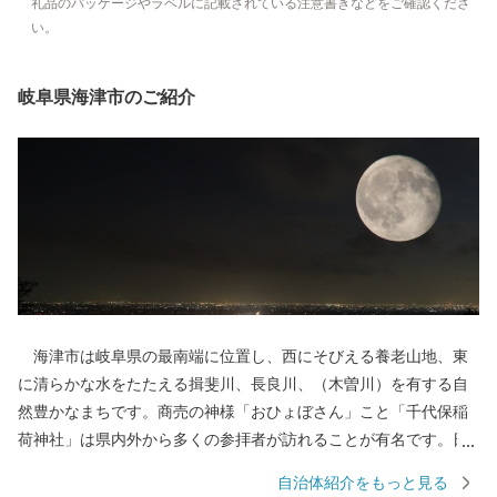
礼品のパッケージやラベルに記載されている注意書きなどをご確認くださ
い。
岐阜県海津市のご紹介
海津市は岐阜県の最南端に位置し、西にそびえる養老山地、東
に清らかな水をたたえる揖斐川、長良川、（木曽川）を有する自
然豊かなまちです。商売の神様「おひょぼさん」こと「千代保稲
荷神社」は県内外から多くの参拝者が訪れることが有名です。日
本のほぼ真ん中に位置し、ほどよく便利で、豊かな自然にも恵ま
自治体紹介をもっと見る
れている海津市は、「都会」過ぎず、「田舎」過ぎない、何をす