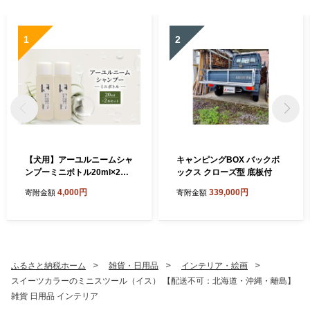
1
2
【犬用】アーユルニームシャ
キャンピングBOX バックボ
ンプーミニボトル20ml×2本
ックス クローズ型 底板付
セット 植物由来成分シャン
4,000円
339,000円
寄附金額
寄附金額
プー 雑貨 日用品 犬用シャン
プー
ふるさと納税ホーム
雑貨・日用品
インテリア・絵画
スイーツカラーのミニスツール（イス） 【配送不可：北海道・沖縄・離島】
雑貨 日用品 インテリア