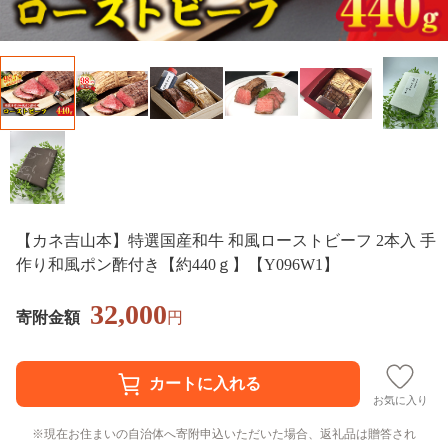
【カネ吉山本】特選国産和牛 和風ローストビーフ 2本入 手
作り和風ポン酢付き【約440ｇ】【Y096W1】
32,000
寄附金額
円
お気に入り
現在お住まいの自治体へ寄附申込いただいた場合、返礼品は贈答され