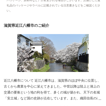
パッケージ、原材料など）が変更される場合がございます。お届けした返
礼品のパッケージやラベルに記載されている注意書きなどをご確認くださ
い。
滋賀県近江八幡市のご紹介
近江八幡市について 近江八幡市は、滋賀県のほぼ中央に位置し、
古くから農業を中心に栄えてきました。中世以降は陸上と湖上の
交通の要衝という地の利を得て、多くの城が築かれ、天下の名城
「安土城」など国の史跡が点在しています。また、織田信長の改
革精神により開かれた楽市楽座は、豊臣秀次の自由商業都市の思