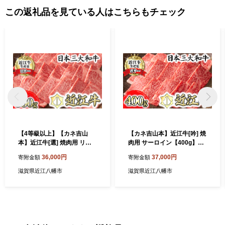
この返礼品を見ている人はこちらもチェック
【4等級以上】【カネ吉山
【カネ吉山本】近江牛[吟] 焼
本】近江牛[選] 焼肉用 リブ
肉用 サーロイン【400g】
ロース【500ｇ】【Y088W
【Y041W1】（国産牛 和
36,000円
37,000円
寄附金額
寄附金額
1】（国産牛 和牛 ブラン
牛 ブランド牛 ブランド和
ド牛 ブランド和牛 黒毛和
牛 黒毛和牛 牛肉 肉 高
滋賀県近江八幡市
滋賀県近江八幡市
牛 牛肉 肉 高級 人気
級 人気 おすすめ 神戸
おすすめ 神戸牛 松阪牛
牛 松阪牛 に並ぶ 日本三大
に並ぶ 日本三大和牛 近江
和牛 近江牛）
牛）