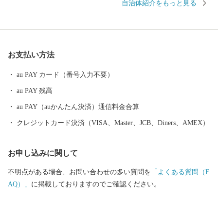
自治体紹介をもっと見る
想に引き継がれ、さらに近江商人の基礎を築きました。このよう
な歴史的背景から各時代を代表する歴史的遺産が点在し、風情が
香る景観は今日も各所で受け継がれています。
お支払い方法
au PAY カード（番号入力不要）
au PAY 残高
au PAY（auかんたん決済）通信料金合算
クレジットカード決済（VISA、Master、JCB、Diners、AMEX）
お申し込みに関して
不明点がある場合、お問い合わせの多い質問を
「よくある質問（F
AQ）」
に掲載しておりますのでご確認ください。