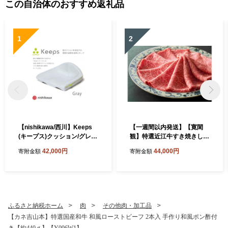
この自治体のおすすめ返礼品
1
2
【nishikawa/西川】Keeps
【一週間以内発送】【寛閑
(キープス)クッション/グレー
観】特選近江牛すき焼きしゃ
【P328W】
ぶしゃぶ用500g(赤身300g・
42,000円
44,000円
寄附金額
寄附金額
霜降り200g)【冷蔵】【FR3
2W】
ふるさと納税ホーム
肉
その他肉・加工品
【カネ吉山本】特選国産和牛 和風ローストビーフ 2本入 手作り和風ポン酢付
き【約440ｇ】【Y096W1】