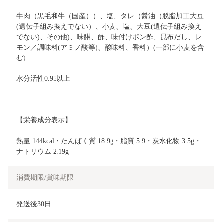
牛肉（黒毛和牛（国産））、塩、タレ（醤油（脱脂加工大豆
(遺伝子組み換えでない）、小麦、塩、大豆(遺伝子組み換え
でない)、その他)、味醂、酢、味付けポン酢、昆布だし、レ
モン／調味料(アミノ酸等)、酸味料、香料）(一部に小麦を含
む)
水分活性0.95以上
【栄養成分表示】
熱量 144kcal・たんぱく質 18.9g・脂質 5.9・炭水化物 3.5g・
ナトリウム 2.19g
消費期限/賞味期限
発送後30日