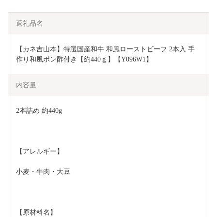
返礼品名
【カネ吉山本】特選国産和牛 和風ローストビーフ 2本入 手
作り和風ポン酢付き【約440ｇ】【Y096W1】
内容量
2本詰め 約440g
【アレルギー】
小麦・牛肉・大豆
【原材料名】