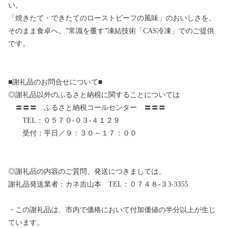
い。
「焼きたて・できたてのローストビーフの風味」のおいしさを、
そのまま食卓へ。”常識を覆す”凍結技術「CAS冷凍」でのご提供
です。
■謝礼品のお問合せについて■
◎謝礼品以外のふるさと納税に関することについては
〓〓〓 ふるさと納税コールセンター 〓〓〓
TEL：０５７０-０３-４１２９
受付：平日／９：３０～１７：００
◎謝礼品の内容のご質問、発送につきましては、
謝礼品発送業者：カネ吉山本 TEL：０７４８-３3-3355
・この謝礼品は、市内で価格において付加価値の半分以上が生じ
ています。