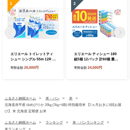
1
2
エリエール トイレットティ
エリエール ティシュー 180
シュー シングル 55m 12R 6
組5箱 12パック 計60箱 最短
パック 計72ロール 最短 10日
10日以内 最短配送 箱ティッ
20,000円
24,000円
寄附金額
寄附金額
以内配送 最短配送 まとめ買
シュ ボックスティッシュ ま
い トイレットペーパー 紙 防
とめ買い ペーパー 紙 防災 常
災 常備品 備蓄品 消耗品 備蓄
備品 備蓄品 消耗品 備蓄 日用
日用品 生活必需品 送料無料
品 生活必需品 送料無料 北海
北海道 赤平市
道 赤平市
ふるさと納税ホーム
米・パン
米
北海道赤平産 ゆめぴりか 20kg (5kg×4袋) 特別栽培米 【1ヵ月おきに6回お届
け】 米 北海道 定期便 お米
ふるさと納税ホーム
ランキング
米・パンランキング
米ランキング