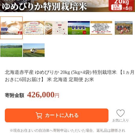
北海道赤平産 ゆめぴりか 20kg (5kg×4袋) 特別栽培米 【1ヵ月
おきに6回お届け】 米 北海道 定期便 お米
426,000
寄附金額
円
お気に入り
現在お住まいの自治体へ寄附申込いただいた場合、返礼品は贈答され