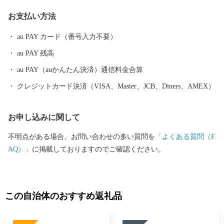
れています。 確かな品質の「メイドイン赤平」の逸品を皆様に、
お支払い方法
感謝の気持ちを込めてお届けします。 赤平市より真心を込めて。
au PAY カード（番号入力不要）
au PAY 残高
au PAY（auかんたん決済）通信料金合算
クレジットカード決済（VISA、Master、JCB、Diners、AMEX）
お申し込みに関して
不明点がある場合、お問い合わせの多い質問を
「よくある質問（F
AQ）」
に掲載しておりますのでご確認ください。
この自治体のおすすめ返礼品