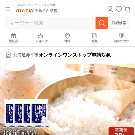
Pontaポイントでふるさと納税
詳細検索
返礼品
ランキング
地域
特集
初めての方
オンラインワンストップ申請対象
北海道赤平市