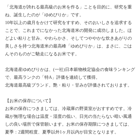
「北海道が誇れる最高級のお米を作る」ことを目的に、研究を重
ね、誕生したのが「ゆめぴりか」です。
10年以上の歳月をかけて研究をすすめ、そのおいしさを追求する
ことで、これまでになかった北海道米の開発に成功しました。ほ
どよい粘りと甘み、やわらかさ、そしてつややかな炊きあがりの
美しさを持つ北海道米の最高峰「ゆめぴりか」は、まさに、ごは
んそのものがご馳走になるお米です。
北海道産ゆめぴりかは、(一社)日本穀物検定協会の食味ランキング
で、最高ランクの「特A」評価を連続して獲得。
北海道最高級ブランド。艶・粘り・甘みが評価されております。
【お米の保存について】
お米の保存につきましては、冷蔵庫の野菜室がおすすめです。冷
蔵が無理な場合は温度・湿度の低い、日光の当たらない暗い風通
しの良い場所で保管願います。お米の保存期限につきましては、
夏季：2週間程度、夏季以外1ヶ月以内が目安となります。