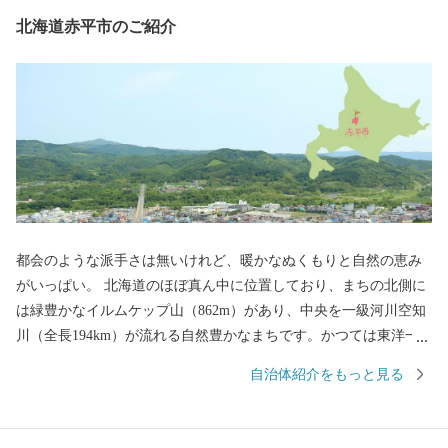
北海道赤平市のご紹介
都会のような派手さは無いけれど、暖かなぬくもりと自然の恵み
がいっぱい。 北海道のほぼ真ん中に位置しており、まちの北側に
は緑豊かなイルムケップ山（862m）があり、中央を一級河川空知
川（全長194km）が流れる自然豊かなまちです。かつては東洋一
の立坑を有し石炭産業で栄えていましたが炭鉱閉山後は、鉱業か
自治体紹介をもっと見る
ら「ものづくりのまち」として大きく政策転換しました。 市内で
は鞄などの革製品や、スーツケース、トイレットペーパーなどの
日用品のほか、冷凍食品、水産加工食品、木工製品などがつくら