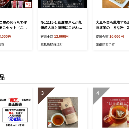
こ屋のおうちで作
No.1115-1 豆腐屋さんが九
大豆を自ら栽培する
るこセット（こし
州産大豆と味噌にこだわっ
豆道楽の「きな粉」2
倉あん）」2人前×
た豆乳チーズ味噌漬けとも
8,000円
12,000円
10,000円
寄附金額
寄附金額
029]
ろみ味噌セット
崎市
鹿児島県錦江町
愛媛県西予市
品
3
4