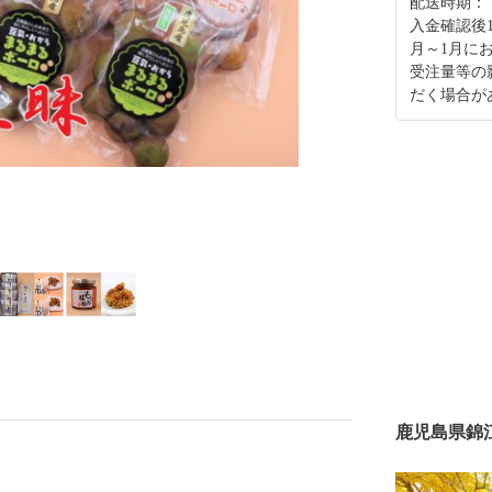
配送時期：
入金確認後
月～1月に
受注量等の
だく場合が
鹿児島県錦