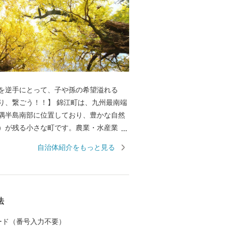
を逆手にとって、子や孫の希望溢れる
！！】 錦江町は、九州最南端
隅半島南部に位置しており、豊かな自然
）が残る小さな町です。農業・水産業・
基幹産業であることから、野菜をはじ
自治体紹介をもっと見る
、魚などの高質な「食」を生産していま
い未来ではなく、希望溢れる『未来』を
すために、行政や町民である大人たちが
法
子高齢化起因による厳しい現実(社会課
め、町が一丸となって町の未来を考え・創
 カード（番号入力不要）