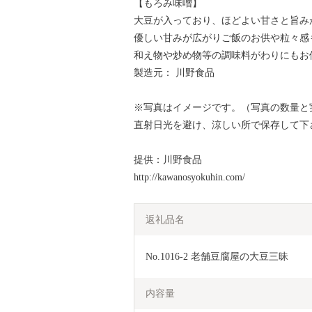
【もろみ味噌】
大豆が入っており、ほどよい甘さと旨み
優しい甘みが広がりご飯のお供や粒々感
和え物や炒め物等の調味料がわりにもお
製造元： 川野食品
※写真はイメージです。（写真の数量と
直射日光を避け、涼しい所で保存して下
提供：川野食品
http://kawanosyokuhin.com/
返礼品名
No.1016-2 老舗豆腐屋の大豆三昧
内容量