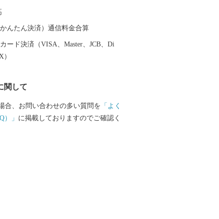
く為のプロジェクトが策定されました。
高
町『MIRAI』づくりプロジェクト”です。
の1つとして「錦江町ふるさと納税事業」
（auかんたん決済）通信料金合算
業者・町民（町）・寄附者の皆さまの
ード決済（VISA、Master、JCB、Di
接町の力に変え、錦江町ふるさと納税に
EX）
だく皆さまとの「絆」を深めるために、
まが町の「取り組み」や事業者の「想
に関して
、ご支援していただける運用を目指して
場合、お問い合わせの多い質問を
「よく
Q）」
に掲載しておりますのでご確認く