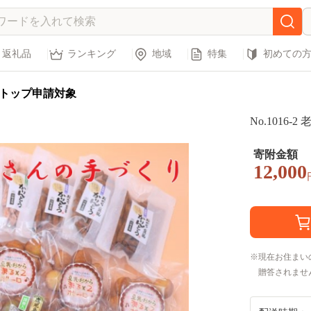
返礼品
ランキング
地域
特集
初めての
トップ申請対象
No.1016
寄附金額
12,000
現在お住まい
贈答されませ