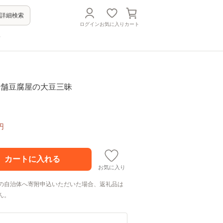
詳細検索
ログイン
お気に入り
カート
方
-2 老舗豆腐屋の大豆三昧
円
お気に入り
の自治体へ寄附申込いただいた場合、返礼品は
ん。