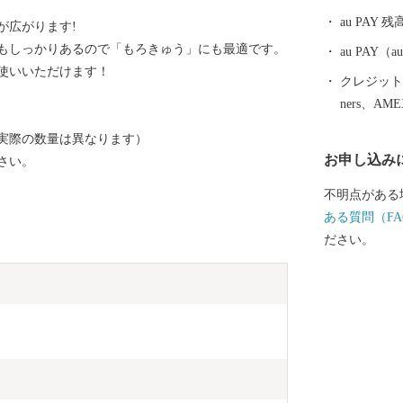
り・繋いでい
au PAY 残
が広がります!
それが ”錦江
もしっかりあるので「もろきゅう」にも最適です。
その重要施策
au PAY
使いいただけます！
を実施し、事
クレジットカ
「想い」を直
ners、AM
関わっていた
実際の数量は異なります）
寄附者の皆さ
お申し込み
さい。
い」に共感し
います。
不明点がある
ある質問（FA
ださい。