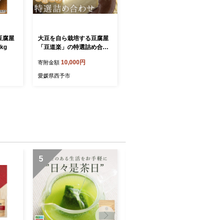
豆腐屋
大豆を自ら栽培する豆腐屋
kg
「豆道楽」の特選詰め合わ
せ
10,000円
寄附金額
愛媛県西予市
5
6