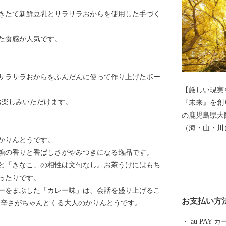
きたて新鮮豆乳とサラサラおからを使用した手づく
た食感が人気です。
サラサラおからをふんだんに使って作り上げたボー
【厳しい現実
お楽しみいただけます。
『未来』を創り、繋ごう
の鹿児島県大
（海・山・川
かりんとうです。
畜産業が町の
糖の香りと香ばしさがやみつきになる逸品です。
め、果物や肉
と「きなこ」の相性は文句なし。お茶うけにはもち
す。 そんな錦江町では、日本や町の宝である「子ども
ったりです。
たち」に厳し
ーをまぶした「カレー味」は、会話を盛り上げるこ
しっかりと渡
お支払い方
ら辛さがちゃんとくる大人のかりんとうです。
人口減少・少
題)を受け止
au PAY