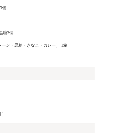
3個
黒糖3個
レーン・黒糖・きなこ・カレー） 1箱
月）