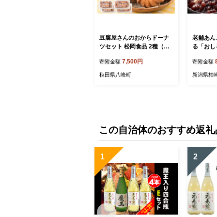
豆腐屋さんのおからドーナ
老舗あん
ツセット 松岡食品 2種（フ
る「おし
レンチ（大）4個入、ベビー
あん＆小
7,500円
寄附金額
寄附金額
（小）8個入）各2パック 計
2個入[ZA
4パック [ドーナツ おからド
秋田県八峰町
新潟県柏
ーナツ 国産大豆 秋田県産大
豆 セット 詰め合わせ 秋田
県 八峰町]
この自治体のおすすめ返礼
1
2