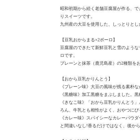
昭和初期から続く老舗豆腐屋が作る、で
りスイーツです。
九州産の大豆を使用した、しっとりとし
【豆乳おからまる×2ボーロ】
豆腐屋のできたて新鮮豆乳と雪のような
ロです。
プレーンと抹茶（鹿児島産）の2種類を
【おから豆乳かりんとう】
《プレーン味》大豆の風味が残る素朴な
《黒糖味》加工黒糖をまぶしました。黒
《きなこ味》「おから豆乳かりんとう」
ろん、牛乳とも相性がよく、おやつにぴ
《カレー味》スパイシーなカレーパウダ
と間違いなし!香るだけではなく、後か