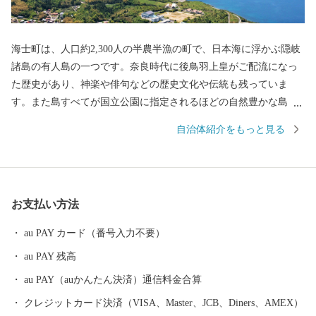
海士町は、人口約2,300人の半農半漁の町で、日本海に浮かぶ隠岐
諸島の有人島の一つです。奈良時代に後鳥羽上皇がご配流になっ
た歴史があり、神楽や俳句などの歴史文化や伝統も残っていま
す。また島すべてが国立公園に指定されるほどの自然豊かな島
で、きれいな海や夜空一面の星を見ることができます。 海士町
自治体紹介をもっと見る
は、急激に進んだ少子高齢化・過疎化など島国日本の縮図です。
現在の島の人口は 2300 人弱で、年間に生まれる子どもは約10人、
そして人口の4割が65歳以上という超少子高齢化の過疎の町です。
そうした人口の流出と財政破綻の危機の中、独自の行財政改革と
お支払い方法
産業創出によって、今や日本で最も注目される島の一つとなって
います。 雇用の拡大や島外との積極的な交流により、2004 年から
au PAY カード（番号入力不要）
の 15 年間で 428 世帯 624 人の I ターン者、204 人の Uターン者が
au PAY 残高
生まれ、島の全人口の 20% を占めています。いまでは新しい挑戦
をしたいと思う若者たちの集う島となっており、まちおこしの挑
au PAY（auかんたん決済）通信料金合算
戦モデルとして全国から関心を集めています。 海士町には日本ら
クレジットカード決済（VISA、Master、JCB、Diners、AMEX）
しさがまだ残っており、そしてそこには新しい価値観と問題解決