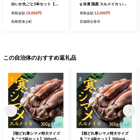
白いか丸ごと3本セット【ぜ
g 冷凍 国産 スルメイカ いか
ひお刺身で！】
下足 イカ イカゲソ おつまみ
19,000円
12,000円
寄附金額
寄附金額
魚介類 焼イカ バーベキュー
BBQ 烏賊 炒め物 フライ ゲ
島根県海士町
宮城県石巻市
ソ天 唐揚げ おかず バラ バラ
冷凍 いか 宮城県 石巻市
この自治体のおすすめ返礼品
1
2
【朝どれ寒シマメ特大サイズ
【朝どれ寒シマメ特大サイズ
丸ごと5杯セット】300g×5杯
丸ごと4杯セット】300g×4杯