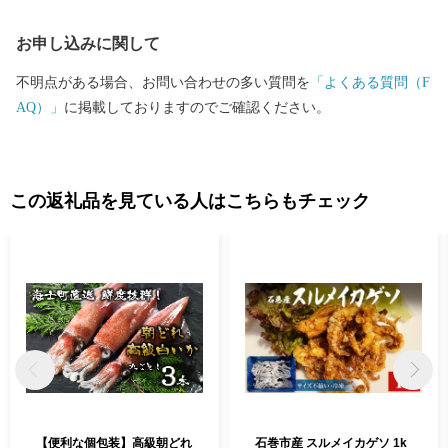
へのヒントがあります。私たちはこれからも、未来向かって「小
お申し込みに関して
さな島の挑戦」を続けます。
不明点がある場合、お問い合わせの多い質問を
「よくある質問（F
AQ）」
に掲載しておりますのでご確認ください。
この返礼品を見ている人はこちらもチェック
【便利な個包装】高級朝どれ
石巻市産 スルメイカゲソ 1k