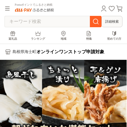
Pontaポイントでふるさと納税
詳細検索
返礼品
ランキング
地域
特集
初めての方
オンラインワンストップ申請対象
島根県海士町