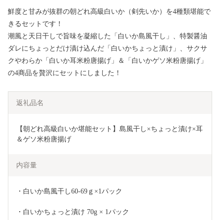
鮮度と甘みが抜群の朝どれ高級白いか（剣先いか）を4種類堪能で
きるセットです！
潮風と天日干しで旨味を凝縮した「白いか島風干し」、特製醤油
ダレにちょっとだけ漬け込んだ「白いかちょっと漬け」、サクサ
クやわらか「白いか耳米粉唐揚げ」＆「白いかゲソ米粉唐揚げ」
の4商品を贅沢にセットにしました！
返礼品名
【朝どれ高級白いか堪能セット】島風干し×ちょっと漬け×耳
＆ゲソ米粉唐揚げ
内容量
・白いか島風干し60-69ｇ×1パック
・白いかちょっと漬け 70g × 1パック