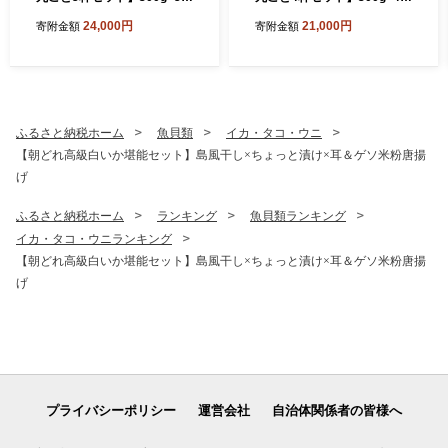
いか イカ スルメイカ 朝どれ
いか イカ スルメイカ 朝どれ
24,000円
21,000円
寄附金額
寄附金額
寒シマメ
寒シマメ
ふるさと納税ホーム
魚貝類
イカ・タコ・ウニ
【朝どれ高級白いか堪能セット】島風干し×ちょっと漬け×耳＆ゲソ米粉唐揚
げ
ふるさと納税ホーム
ランキング
魚貝類ランキング
イカ・タコ・ウニランキング
【朝どれ高級白いか堪能セット】島風干し×ちょっと漬け×耳＆ゲソ米粉唐揚
げ
プライバシーポリシー
運営会社
自治体関係者の皆様へ