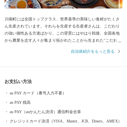
川南町には全国トップクラス、世界基準の美味しい食材がたくさ
ん生産されています。それらを生産する生産者さんは、こだわり
の強い個性ある方達ばかり。この背景にはやはり戦後、全国各地
から農業を志す人々が集まり拓かれたことから生まれた"こだわり
の強さ”にあります。このこだわりの強い、"町の人”たち自体が川
自治体紹介をもっと見る
南の魅力で、この魅力を「この町の気質から生まれる品質＝"川南
気質”」という言葉で表現しました。
お支払い方法
au PAY カード（番号入力不要）
au PAY 残高
au PAY（auかんたん決済）通信料金合算
クレジットカード決済（VISA、Master、JCB、Diners、AMEX）