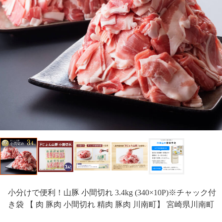
小分けで便利！山豚 小間切れ 3.4kg (340×10P)※チャック付
き袋 【 肉 豚肉 小間切れ 精肉 豚肉 川南町】 宮崎県川南町