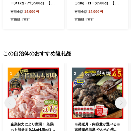
ース1kg・バラ500g） 【 肉
ラ1kg・ロース500g） 【 肉
豚肉 精肉 】 宮崎県川南町
豚肉 精肉】 宮崎県川南町
14,000円
14,000円
寄附金額
寄附金額
宮崎県川南町
宮崎県川南町
この自治体のおすすめ返礼品
1
2
企業努力により実現！ 若鶏
※発送月・内容量が選べる※
もも切身 計5.1kg(4.8kg(300
宮崎県産若鳥 やわらか炭火