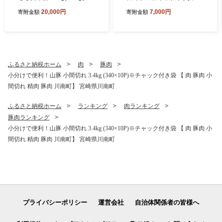
g×16袋)+300g)【 国産 九州
焼 750g～4500g 【1650gの
20,000円
7,000円
寄附金額
寄附金額
産 鶏肉 肉 とり もも肉 モモ
み手羽元500gあり・なしが
5.1kg からあげ チキン南蛮
選べる】【 鶏 肉 鶏肉 国産
送料無料 】
とり 九州産 鳥 宮崎県産 小分
け 炭火焼き 】
ふるさと納税ホーム
肉
豚肉
小分けで便利！山豚 小間切れ 3.4kg (340×10P)※チャック付き袋 【 肉 豚肉 小
間切れ 精肉 豚肉 川南町】 宮崎県川南町
ふるさと納税ホーム
ランキング
肉ランキング
豚肉ランキング
小分けで便利！山豚 小間切れ 3.4kg (340×10P)※チャック付き袋 【 肉 豚肉 小
間切れ 精肉 豚肉 川南町】 宮崎県川南町
プライバシーポリシー
運営会社
自治体関係者の皆様へ