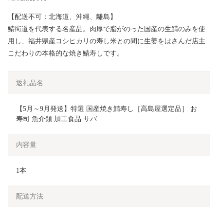
【配送不可：北海道、沖縄、離島】
鯖街道を代表する名産品。肉厚で脂がのった国産の生鯖のみを使
用し、福井県産コシヒカリの寿し米との間に生姜をはさんだ店主
こだわりの本格的な焼き鯖寿しです。
返礼品名
【5月～9月発送】特選 国産焼き鯖寿し［高島屋選定品］ お
寿司 魚介類 加工食品 サバ 
内容量
1本
配送方法