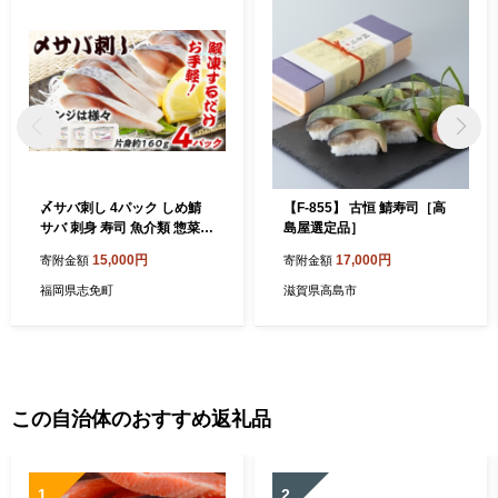
〆サバ刺し 4パック しめ鯖
【F-855】 古恒 鯖寿司［高
サバ 刺身 寿司 魚介類 惣菜
島屋選定品］
加工品 おかず おつまみ 冷凍
15,000円
17,000円
寄附金額
寄附金額
魚 福岡 九州
福岡県志免町
滋賀県高島市
この自治体のおすすめ返礼品
1
2