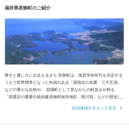
福井県若狭町のご紹介
輝きと優しさに出会えるまち 若狭町は、地質学的年代を決定する
うえで世界標準となった年縞のある「国指定の名勝 三方五湖」
などの豊かな自然や、 宿場町として昔ながらの町並みが残る
「国選定の重要伝統的建造物群保存地区 熊川宿」などの歴史資
産を有し、自然と歴史文化が薫る町です。 若狭町では、それら自
自治体紹介をもっと見る
然・歴史の保全と活用に取り組むために、若狭町に想いを寄せて
くださる皆様から広くご寄附（ふるさと納税）を募り、これから
のまちづくりに役立ててまいります。ぜひ「ふるさと納税」制度