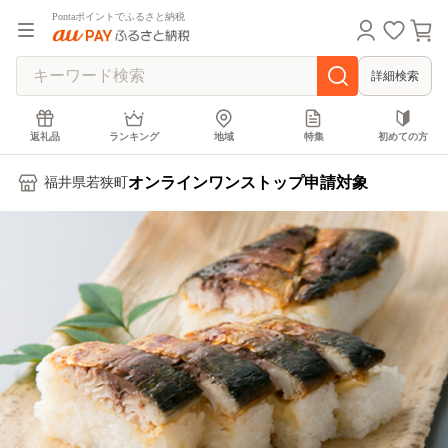
Pontaポイントでふるさと納税
詳細検索
返礼品
ランキング
地域
特集
初めての方
オンラインワンストップ申請対象
福井県若狭町