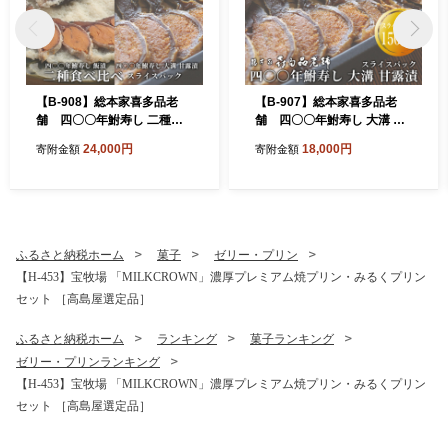
【B-908】総本家喜多品老
【B-907】総本家喜多品老
舗 四〇〇年鮒寿し 二種食
舗 四〇〇年鮒寿し 大溝 甘
べ比べ（飯漬スライスパッ
露漬 スライスパック 150g
24,000円
18,000円
寄附金額
寄附金額
ク・大溝 甘露漬スライスパ
×2【高島屋選定品】
ック）３個セット 【高島屋
選定品】
ふるさと納税ホーム
菓子
ゼリー・プリン
【H-453】宝牧場 「MILKCROWN」濃厚プレミアム焼プリン・みるくプリン
セット ［高島屋選定品］
ふるさと納税ホーム
ランキング
菓子ランキング
ゼリー・プリンランキング
【H-453】宝牧場 「MILKCROWN」濃厚プレミアム焼プリン・みるくプリン
セット ［高島屋選定品］