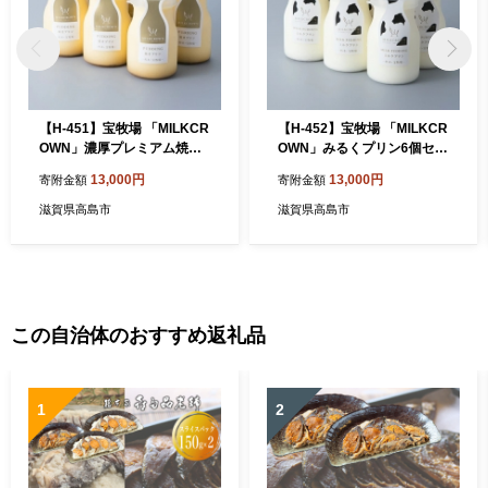
【H-451】宝牧場 「MILKCR
【H-452】宝牧場 「MILKCR
OWN」濃厚プレミアム焼き
OWN」みるくプリン6個セッ
プリン6個セット ［高島屋選
ト ［高島屋選定品］
13,000円
13,000円
寄附金額
寄附金額
定品］
滋賀県高島市
滋賀県高島市
この自治体のおすすめ返礼品
1
2