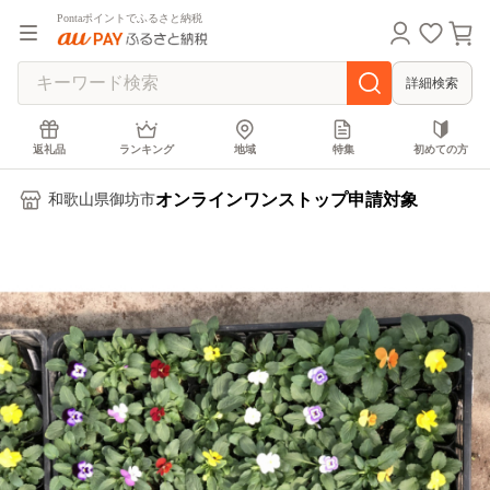
Pontaポイントでふるさと納税
詳細検索
返礼品
ランキング
地域
特集
初めての方
オンラインワンストップ申請対象
和歌山県御坊市