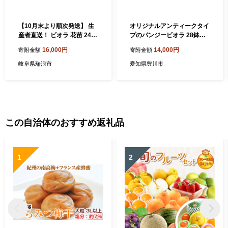
【10月末より順次発送】 生
オリジナルアンティークタイ
産者直送！ ビオラ 花苗 24ポ
プのパンジービオラ 28鉢セ
ットセット / 瑞浪市 中山園芸
ット 花 ビオラ オリジナルビ
16,000円
14,000円
寄附金額
寄附金額
苗 花 お花 生花 フラワー ガ
オラ 苗 ガーデニング 園芸 花
ーデニング [AZDC010]
色 インテリア 【 2026年11
岐阜県瑞浪市
愛知県豊川市
月下旬から2027年1月上旬迄
発送予定 】
この自治体のおすすめ返礼品
1
2