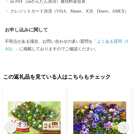
旧跡や伝説が数多く残り、当時の息づかいを体感できます。 頂い
au PAY（auかんたん決済）通信料金合算
た寄付金は、子供たちの教育環境の整備、みんなが安心して暮ら
クレジットカード決済（VISA、Master、JCB、Diners、AMEX）
せるための福祉の充実に活用いたします。 笑顔あふれる御坊のた
めに皆様の応援をよろしくお願いします。
お申し込みに関して
不明点がある場合、お問い合わせの多い質問を
「よくある質問（F
AQ）」
に掲載しておりますのでご確認ください。
この返礼品を見ている人はこちらもチェック