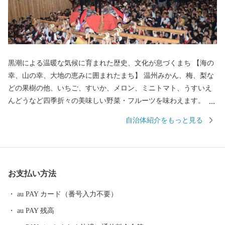
黒潮による温暖な気候に育まれた歴史、文化が息づくまち 【海の
幸、山の幸、大地の恵みに囲まれたまち】 温州みかん、梅、梨な
どの果樹の他、いちご、すいか、メロン、ミニトマト、うすいえ
んどうなど四季折々の美味しい野菜・フルーツを味わえます。 ま
た、紀伊水道の豊かな漁場では、あじ、さば、タチウオ、あわ
自治体紹介をもっと見る
び、ナガレコ、伊勢えびなど海産物も豊富です。 【色とりどりの
花のまち】 日本一の生産量を誇るスターチスをはじめ、ガーベラ
やバラなど花の産地として知られています。 【自然あふれる豊か
なまち】 いちご狩りやメロン狩り、花摘みを楽しめる観光農園、
お支払い方法
高速のインターそばには広々とした日高川オートキャンプ場があ
り、大阪から約2時間、気軽にアウトドアが楽しめます。 【歴史
au PAY カード（番号入力不要）
とロマンが息づくまち】 熊野古道（紀伊路）にある旧跡をはじ
au PAY 残高
め、「御坊」の由来となった寺内町、宮子姫の伝説など、名所・