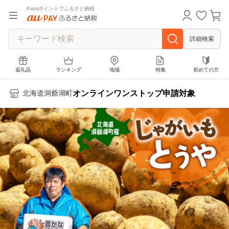
Pontaポイントでふるさと納税
詳細検索
返礼品
ランキング
地域
特集
初めての方
オンラインワンストップ申請対象
北海道洞爺湖町