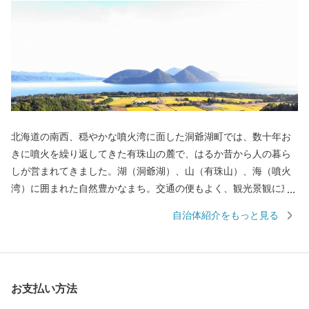
北海道の南西、穏やかな噴火湾に面した洞爺湖町では、数十年お
きに噴火を繰り返してきた有珠山の麓で、はるか昔から人の暮ら
しが営まれてきました。湖（洞爺湖）、山（有珠山）、海（噴火
湾）に囲まれた自然豊かなまち。交通の便もよく、観光景観に恵
まれていることから、北海道有数の観光地となっています。 そし
自治体紹介をもっと見る
て、火山が作り出した雄大な景観と、その特徴を巧みに生かして
収穫された農産物や海産物は、世界でもここにしかない「大地
（ジオ）の恵み」です。 食だけではない、温泉や文化でもジオパ
ークを体感できる、日本初の「ユネスコ世界ジオパーク」認定
お支払い方法
地・洞爺湖町から、「大地（ジオ）の恵み」をお届けします。