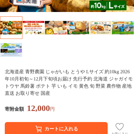
北海道産 青野農園 じゃがいも とうや Lサイズ 約10kg 2026
年10月初旬～12月下旬頃お届け 先行予約 北海道 ジャガイモ
トウヤ 馬鈴薯 ポテト 芋 いも イモ 黄色 旬 野菜 農作物 産地
直送 お取り寄せ 国産
12,000
寄附金額
円
お気に入り