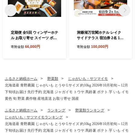
定期便 全5回 ウィンザーホテ
洞爺湖万世閣ホテル レイク
ル お取り寄せ スイーツ ボン
サイドテラス 宿泊券 2名 1泊
ボン ショコラ マカロン パウ
2日 90種ビュッフェを楽しむ
66,000円
100,000円
寄附金額
寄附金額
ンド ケーキ クッキー缶 おや
プラン 和洋室 温泉 プレミア
つ 洋菓子 製菓 食べ比べ 贈り
ム ビュッフェ 旅行 ホテル 宿
物 ギフト 送料無料 北海道 洞
泊 贅沢 高級 ペア 北海道 洞
爺湖町
爺湖町
ふるさと納税ホーム
野菜類
じゃがいも・サツマイモ
北海道産 青野農園 じゃがいも とうや Lサイズ 約10kg 2026年10月初旬～12月
下旬頃お届け 先行予約 北海道 ジャガイモ トウヤ 馬鈴薯 ポテト 芋 いも イモ
黄色 旬 野菜 農作物 産地直送 お取り寄せ 国産
ふるさと納税ホーム
ランキング
野菜類ランキング
じゃがいも・サツマイモランキング
北海道産 青野農園 じゃがいも とうや Lサイズ 約10kg 2026年10月初旬～12月
下旬頃お届け 先行予約 北海道 ジャガイモ トウヤ 馬鈴薯 ポテト 芋 いも イモ