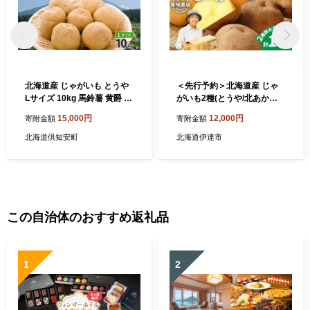
北海道産 じゃがいも とうや
＜先行予約＞北海道産 じゃ
Lサイズ 10kg 馬鈴薯 黄爵 ジ
がいも2種(とうや/北あかり)
ャガイモ ポテト 芋 いも 旬
約10kg【55250488】 ジャ
15,000円
12,000円
寄附金額
寄附金額
イモ 野菜 農作物 産地直送 産
ガイモ 馬鈴薯 ポテト 芋 イモ
直 常温 北海道 お取り寄せ 送
野菜 農作物 カレー コロッケ
北海道倶知安町
北海道伊達市
料無料 倶知安町 羊蹄山 カレ
人気 ふじいファーム
ー 肉じゃが
この自治体のおすすめ返礼品
1
2