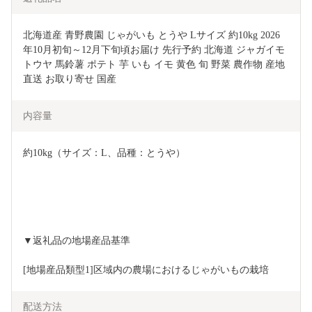
北海道産 青野農園 じゃがいも とうや Lサイズ 約10kg 2026
年10月初旬～12月下旬頃お届け 先行予約 北海道 ジャガイモ 
トウヤ 馬鈴薯 ポテト 芋 いも イモ 黄色 旬 野菜 農作物 産地
直送 お取り寄せ 国産 
内容量
約10kg（サイズ：L、品種：とうや）
▼返礼品の地場産品基準
[地場産品類型1]区域内の農場におけるじゃがいもの栽培
配送方法