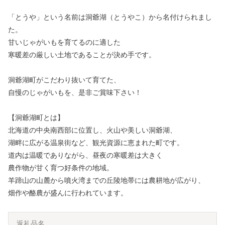
「とうや」という名前は洞爺湖（とうやこ）から名付けられまし
た。
甘いじゃがいもを育てるのに適した
寒暖差の厳しい土地であることが決め手です。
洞爺湖町がこだわり抜いて育てた、
自慢のじゃがいもを、是非ご賞味下さい！
【洞爺湖町とは】
北海道の中央南西部に位置し、火山や美しい洞爺湖、
湖畔に広がる温泉街など、観光資源に恵まれた町です。
道内は温暖でありながら、昼夜の寒暖差は大きく
農作物が甘く育つ好条件の地域。
羊蹄山の山麓から噴火湾までの丘陵地帯には農耕地が広がり、
畑作や酪農が盛んに行われています。
返礼品名