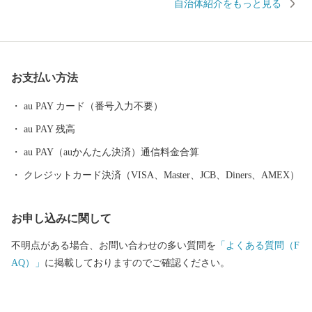
自治体紹介をもっと見る
され湧き出る美味しい水や高原の気候が、豊かな実りや産品を生
み出しています。御殿場市は、美しい景観を大切にしながら、都
市と自然が調和し、市民と来訪者が豊かな時間を実感することが
できるまちの実現を進めています。 地域資源や新エネルギーの活
お支払い方法
用など環境負荷の低減による「エコ・ガーデンシティ」に向けた
取り組みや地域全体で子どもたちを守り育てる子育て支援、交通
au PAY カード（番号入力不要）
の利便性を生かした観光振興にも力を入れています。
au PAY 残高
au PAY（auかんたん決済）通信料金合算
クレジットカード決済（VISA、Master、JCB、Diners、AMEX）
お申し込みに関して
不明点がある場合、お問い合わせの多い質問を
「よくある質問（F
AQ）」
に掲載しておりますのでご確認ください。