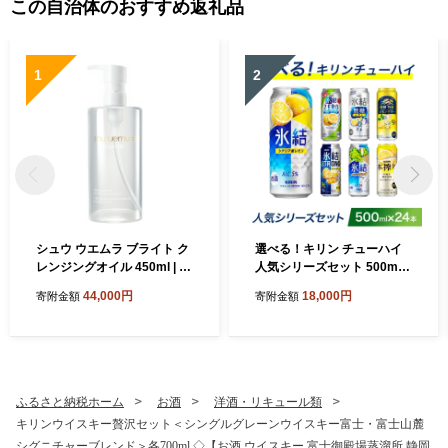
この自治体のおすすめ返礼品
1
2
シュウ ウエムラ ブライト ク
選べる！キリン チューハイ
レンジングオイル 450ml | ロ
人気シリーズセット 500ml×
レアル クレンジング クレン
24本 ◇｜チューハイ 酎ハイ
44,000円
18,000円
寄附金額
寄附金額
ジングオイル スキンケア メ
缶チューハイ お酒 酒 詰め合
イク落とし 化粧品
わせ アソート 飲み比べ 家飲
み 缶 キリン 氷結 無糖 本搾
り ストロング レモン グレー
プフルーツ シャルドネ
ふるさと納税ホーム
お酒
洋酒・リキュール類
キリンウイスキー贅沢セット＜シングルグレーンウイスキー富士・富士山麓
シグニチャーブレンド＞各700ml ◇【お酒 ウイスキー 富士御殿場蒸溜所 静岡