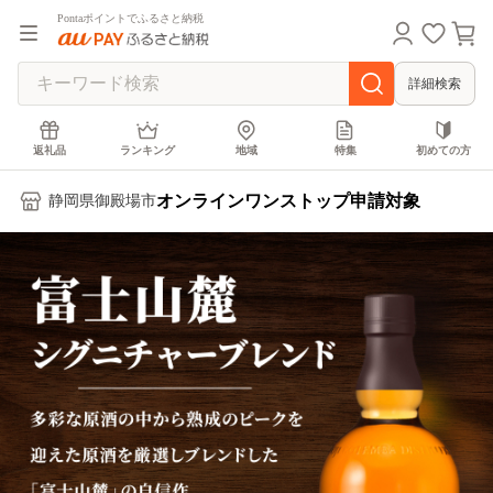
Pontaポイントでふるさと納税
詳細検索
返礼品
ランキング
地域
特集
初めての方
オンラインワンストップ申請対象
静岡県御殿場市