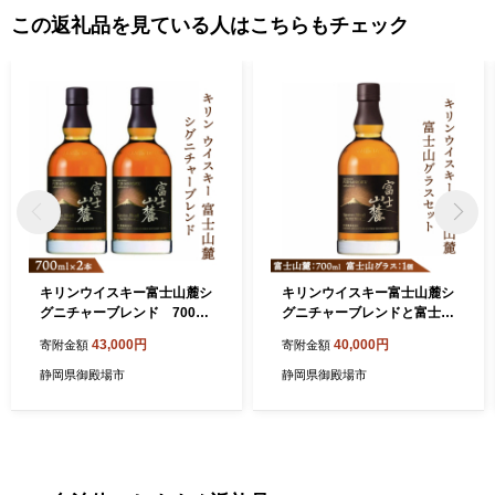
この返礼品を見ている人はこちらもチェック
キリンウイスキー富士山麓シ
キリンウイスキー富士山麓シ
グニチャーブレンド 700ml
グニチャーブレンドと富士山
×2本【酒 お酒 アルコール 国
グラス〈ロックグラス〉のセ
43,000円
40,000円
寄附金額
寄附金額
産】◇
ット【お酒 ウイスキー グラ
ス】◇
静岡県御殿場市
静岡県御殿場市