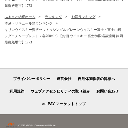
県御殿場市】1773
ふるさと納税ホーム
ランキング
お酒ランキング
洋酒・リキュール類ランキング
キリンウイスキー贅沢セット＜シングルグレーンウイスキー富士・富士山麓
シグニチャーブレンド＞各700ml ◇【お酒 ウイスキー 富士御殿場蒸溜所 静岡
県御殿場市】1773
プライバシーポリシー
運営会社
自治体関係者の皆様へ
利用規約
ウェブアクセシビリティの取り組み
お問い合わせ
au PAY マーケットトップ
© 2016 KDDI/au Commerce & Life, Inc.