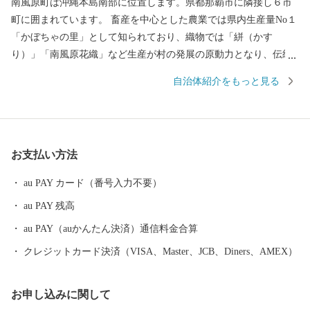
南風原町は沖縄本島南部に位置します。県都那覇市に隣接し６市
町に囲まれています。 畜産を中心とした農業では県内生産量No１
「かぼちゃの里」として知られており、織物では「絣（かす
り）」「南風原花織」など生産が村の発展の原動力となり、伝統
芸能では、無形民俗文化財に指定されるなど、豊かな自然と伝統
自治体紹介をもっと見る
文化に恵まれています。
お支払い方法
au PAY カード（番号入力不要）
au PAY 残高
au PAY（auかんたん決済）通信料金合算
クレジットカード決済（VISA、Master、JCB、Diners、AMEX）
お申し込みに関して