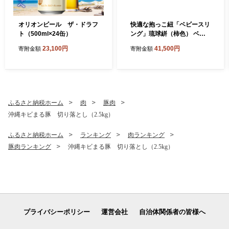
オリオンビール ザ・ドラフ
快適な抱っこ紐「ベビースリ
ト（500ml×24缶）
ング」琉球絣（柿色） ベビ
ー 用品 出産祝い 【箱付き】
23,100円
41,500円
寄附金額
寄附金額
ふるさと納税ホーム
肉
豚肉
沖縄キビまる豚 切り落とし（2.5kg）
ふるさと納税ホーム
ランキング
肉ランキング
豚肉ランキング
沖縄キビまる豚 切り落とし（2.5kg）
プライバシーポリシー
運営会社
自治体関係者の皆様へ