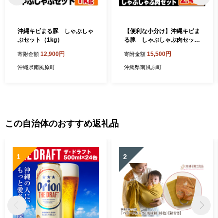
沖縄キビまる豚 しゃぶしゃ
【便利な小分け】沖縄キビま
ぶセット（1kg）
る豚 しゃぶしゃぶ肉セット
（2.4kg・200g×12パック）
12,900円
15,500円
寄附金額
寄附金額
沖縄県南風原町
沖縄県南風原町
この自治体のおすすめ返礼品
1
2