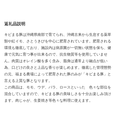
返礼品説明
キビまる豚は沖縄県南部で育てられ、沖縄古来から生息する薬草
類や紅イモ、さとうきびを中心に肥育されています。肥育される
環境も徹底しており、施設内は病原菌が一切無い状態を保ち、健
康で元気に育つ事が出来るので、抗生物質等を使用していませ
ん。肉質はオレイン酸を多く含み、脂身は通常より融点が低い
為、口どけの良さと上品な香りが楽しめます。徹底した管理態勢
の元、福まる農場によって肥育された豚のみが「キビまる豚」と
言える上質な豚となります。
この商品は、モモ、ウデ、バラ、ロースといった 色々な部位を
混合していますので、キビまる豚の美味しさを十分お楽しみ頂け
ます。肉じゃが、生姜焼き等色々な料理に使えます。