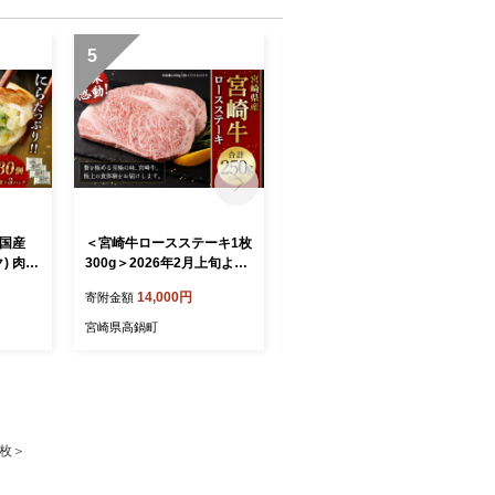
5
6
＜宮崎牛ロースステーキ1枚
＜宮崎牛ロースサイコロス
) 肉
300g＞2026年2月上旬より
テーキ 300g＞入金確認後、
簡単 グ
順次出荷 お肉 肉 宮崎牛 牛
翌月末迄に順次出荷 お肉 肉
14,000円
15,000円
寄附金額
寄附金額
 加工品
肉 ステーキ ステーキ肉 ロ
宮崎牛 牛肉 ステーキ ステ
ース ロースステーキ 冷凍
ーキ肉 サイコロステーキ サ
宮崎県高鍋町
宮崎県高鍋町
宮崎県 高鍋町
イコロ肉 ロース ロースステ
ーキ 冷凍 宮崎県 高鍋町
4枚＞