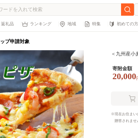
返礼品
ランキング
地域
特集
初めての
ップ申請対象
＜九州産小麦
寄附金額
20,000
現在お住まい
贈答されませ