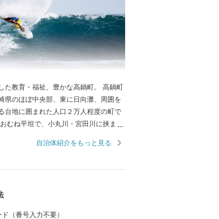
した教育・福祉、豊かな高鍋町。 高鍋町
崎県のほぼ中央部、東に日向灘、周囲を
る台地に囲まれた人口２万人程度の町で
おおむね平坦で、小丸川・宮田川に挟まれ
街地、その外側や台地に農業地帯が広が
自治体紹介をもっと見る
 高鍋町は宮崎県内で最も狭い自治体です
児湯郡地域の拠点として行政機関、商業
し、小規模ながら利便性の高い町となっ
高鍋町は江戸時代、高鍋藩秋月家３万石の
法
。第７代藩主秋月種茂公の時代には藩校
を問わず教育を行い、多子家庭に対し子
 カード（番号入力不要）