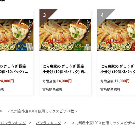
3
4
 ぎょうざ 国産
にら農家の ぎょうざ 国産
にら農家の ぎょうざ 国産
10個×10パック) 肉
小分け (10個×5パック) 肉
小分け (10個×3パック
 おすすめ 簡単 グ
惣菜 人気 おすすめ 簡単 グ
惣菜 人気 おすすめ 
24,000円
14,000円
11,000円
寄附金額
寄附金額
 豚肉 野菜 加工品
ルメ 冷凍 豚肉 野菜 加工品
ルメ 冷凍 豚肉 野菜
鍋町
宮崎県高鍋町
宮崎県高鍋町
＜九州産小麦100％使用ミックスピザ×4枚＞
・パンランキング
パンランキング
＜九州産小麦100％使用ミックスピザ×