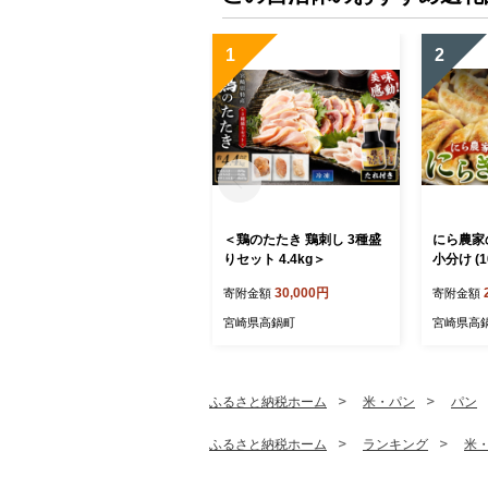
1
2
＜鶏のたたき 鶏刺し 3種盛
にら農家の
りセット 4.4kg＞
小分け (
惣菜 人気
30,000円
寄附金額
寄附金額
ルメ 冷凍
宮崎県高鍋町
宮崎県高
ふるさと納税ホーム
米・パン
パン
ふるさと納税ホーム
ランキング
米