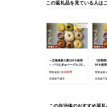
この返礼品を見ている人は
～北海道産小麦100％使用
《定期便
～ パリむぎゅベーグル 15個
00％使
セット
グル 1
18,000円
寄附金額
寄附金額
北海道千歳市
北海道千
この自治体のおすすめ返礼