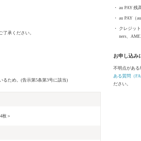
どもの数に応
au PAY 残
面で先進的な
戸時代屈指の
au PAY
月種茂公の実
クレジットカ
ご了承ください。
の気風は残り
ners、AM
える孤児を救
教師役を務め
お申し込み
した三好退蔵
也、旧海軍最
不明点がある
数の人材を輩
ある質問（FA
るため。(告示第5条第3号に該当)
ださい。
4枚＞