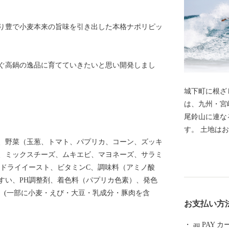
香り豊で小麦本来の旨味を引き出した本格ナポリピッ
ぐ高鍋の逸品に育てていきたいと思い開発しまし
城下町に根ざ
は、九州・宮
尾鈴山に連な
す。 土地は
、野菜（玉葱、トマト、パプリカ、コーン、ズッキ
た平野部に市
、ミックスチーズ、ムキエビ、マヨネーズ、サラミ
っています。
/ドライイースト、ビタミンC、調味料（アミノ酸
が、西都市・
すい、PH調整剤、着色料（パプリカ色素）、発色
施設等が集中
）、(一部に小麦・えび・大豆・乳成分・豚肉を含
ています。 
お支払い方
城下町でした
明倫堂で身分
au PAY