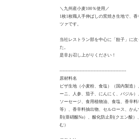
＼九州産小麦100％使用／
1枚1枚職人手伸ばしの窯焼き生地で、
ツァです。
当社レストラン部を中心に「餃子」に次
た。
是非お召し上がりください！
-------------------------------------------
原材料名
ピザ生地（小麦粉、食塩）（国内製造）
ーニ、人参、茄子、にんにく、バジル）
ソーセージ、食用植物油、食塩、香辛料
等）、香辛料抽出物、セルロース、かん
剤(亜硝酸Na）、酸化防止剤(クエン酸
む）