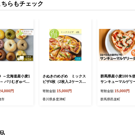
こちらもチェック
》～北海道産小麦1
さぬきのめざめ ミックス
群馬県産小麦100％
用～ パリむぎゅベー
ピザ4枚（2枚入.2ケース）
サンキューマルゲリー
0個セット＜全2回＞
【A-100】
枚セット
24,000円
15,000円
15,000円
寄附金額
寄附金額
歳市
香川県多度津町
群馬県邑楽町
品