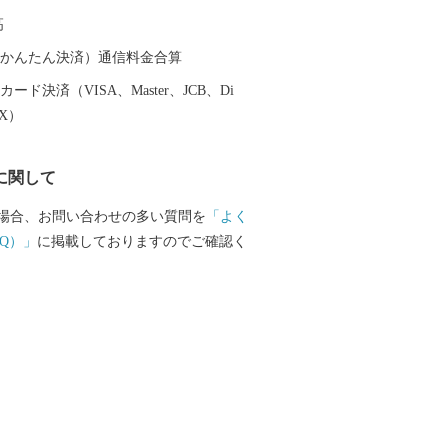
じて米等を支給するなど、教育・福祉の
高
統治がおこなわれていました。また、江
名君と名高い米沢藩主上杉鷹山公は、秋
（auかんたん決済）通信料金合算
弟にあたります。 明治以降も教育・福祉
ード決済（VISA、Master、JCB、Di
、日本最初の孤児院を設立し３千人を超
EX）
済した石井十次、徳川将軍や明治天皇の
た秋月種樹公を始め、司法の世界で活躍
に関して
、住友財閥のかじ取りを行った鈴木馬左
後の連合艦隊司令長官小澤治三郎等、多
場合、お問い合わせの多い質問を
「よく
出してきました。
Q）」
に掲載しておりますのでご確認く