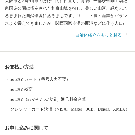
大阪市と和歌山市のほぼ中間に位置し、背後に一部が金剛生駒紀
泉国定公園に指定された和泉山脈を擁し、美しい山河、緑あふれ
る恵まれた自然環境にあるまちです。商・工・農・漁業がバラン
スよく栄えてきましたが、関西国際空港の開港などに伴う人口の
増加とともに、商業・サービス業が盛んになっています。 名前の
自治体紹介をもっと見る
由来は、中世以来の村名「佐野」に旧国名和泉を冠したもので、
伝承では「狭い原野」ということから「狭野」というようにな
り、それが転じて「佐野」とよばれるようになったといわれてい
ます。 昭和23年4月1日、佐野町の市制施行により泉佐野市（いず
お支払い方法
みさのし）が誕生し、昭和29年、南中通村、日根野村、長滝村、
上之郷村、大土村の5カ村が合併し、現在の市域が形成されていま
au PAY カード（番号入力不要）
す。 平成6年9月に開港した関空によるインパクトを最大限に活用
au PAY 残高
し、世界と日本を結ぶ玄関都市として、21世紀にふさわしい国際
都市をめざしてまちづくりに取り組んでいます。
au PAY（auかんたん決済）通信料金合算
クレジットカード決済（VISA、Master、JCB、Diners、AMEX）
お申し込みに関して