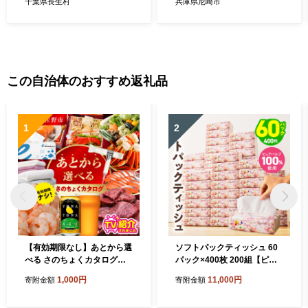
千葉県長生村
兵庫県尼崎市
この自治体のおすすめ返礼品
1
2
【有効期限なし】あとから選
ソフトパックティッシュ 60
べる さのちょくカタログ
パック×400枚 200組【ピュ
（寄附1,000円コース）【泉
アパルプ100％ 高評価 人気
1,000円
11,000円
寄附金額
寄附金額
佐野市 ふるさとギフト 4000
急上昇 まとめ買い 日用品 常
品以上 高評価 肉 ビール 海鮮
備品 てぃっしゅ 備蓄 防災 箱