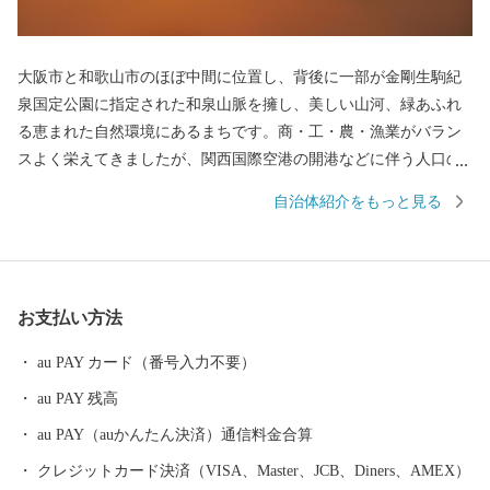
大阪市と和歌山市のほぼ中間に位置し、背後に一部が金剛生駒紀
泉国定公園に指定された和泉山脈を擁し、美しい山河、緑あふれ
る恵まれた自然環境にあるまちです。商・工・農・漁業がバラン
スよく栄えてきましたが、関西国際空港の開港などに伴う人口の
増加とともに、商業・サービス業が盛んになっています。 名前の
自治体紹介をもっと見る
由来は、中世以来の村名「佐野」に旧国名和泉を冠したもので、
伝承では「狭い原野」ということから「狭野」というようにな
り、それが転じて「佐野」とよばれるようになったといわれてい
ます。 昭和23年4月1日、佐野町の市制施行により泉佐野市（いず
お支払い方法
みさのし）が誕生し、昭和29年、南中通村、日根野村、長滝村、
上之郷村、大土村の5カ村が合併し、現在の市域が形成されていま
au PAY カード（番号入力不要）
す。 平成6年9月に開港した関空によるインパクトを最大限に活用
au PAY 残高
し、世界と日本を結ぶ玄関都市として、21世紀にふさわしい国際
都市をめざしてまちづくりに取り組んでいます。
au PAY（auかんたん決済）通信料金合算
クレジットカード決済（VISA、Master、JCB、Diners、AMEX）