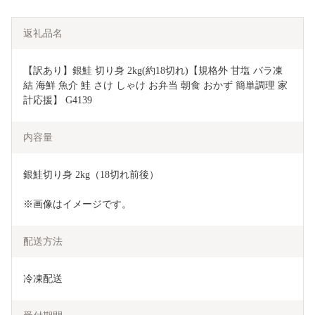
返礼品名
【訳あり】銀鮭 切り身 2kg(約18切れ)【規格外 甘塩 バラ凍
結 海鮮 魚介 鮭 さけ しゃけ お弁当 朝食 おかず 簡単調理 家
計応援】 G4139
内容量
銀鮭切り身 2kg（18切れ前後）
※画像はイメージです。
配送方法
冷凍配送