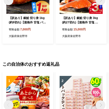
【訳あり】銀鮭 切り身 1kg
【訳あり】銀鮭 切り身 3kg
(約9切れ)【規格外 甘塩 バラ
(約27切れ)【規格外 甘塩 バ
凍結 海鮮 魚介 鮭 さけ しゃ
ラ凍結 海鮮 魚介 鮭 さけ し
7,000円
15,000円
寄附金額
寄附金額
け お弁当 朝食 おかず 簡単調
ゃけ お弁当 朝食 おかず 簡単
理 家計応援】 G4232
調理 家計応援】 G4148
大阪府泉佐野市
大阪府泉佐野市
この自治体のおすすめ返礼品
1
2