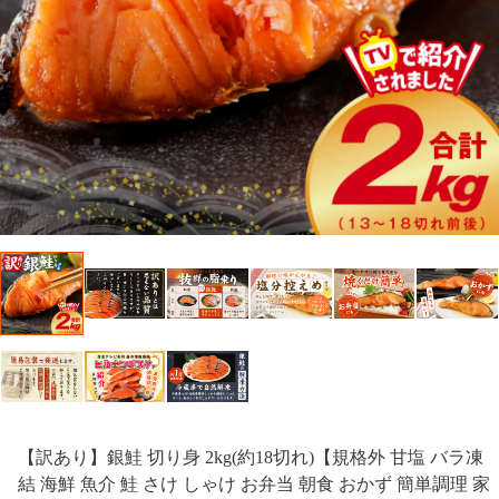
【訳あり】銀鮭 切り身 2kg(約18切れ)【規格外 甘塩 バラ凍
結 海鮮 魚介 鮭 さけ しゃけ お弁当 朝食 おかず 簡単調理 家