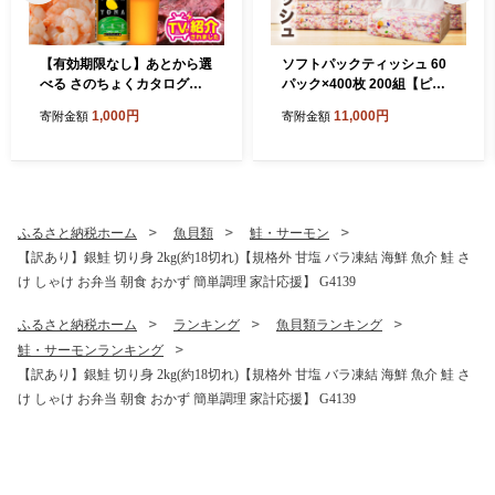
【有効期限なし】あとから選
ソフトパックティッシュ 60
べる さのちょくカタログ
パック×400枚 200組【ピュ
（寄附1,000円コース）【泉
アパルプ100％ 高評価 人気
1,000円
11,000円
寄附金額
寄附金額
佐野市 ふるさとギフト 4000
急上昇 まとめ買い 日用品 常
品以上 高評価 肉 ビール 海鮮
備品 てぃっしゅ 備蓄 防災 箱
野菜 定期便 タオル ティッシ
なし】 010B1754
ュ 後から カタログギフト あ
とからセレクト】 sn020
ふるさと納税ホーム
魚貝類
鮭・サーモン
【訳あり】銀鮭 切り身 2kg(約18切れ)【規格外 甘塩 バラ凍結 海鮮 魚介 鮭 さ
け しゃけ お弁当 朝食 おかず 簡単調理 家計応援】 G4139
ふるさと納税ホーム
ランキング
魚貝類ランキング
鮭・サーモンランキング
【訳あり】銀鮭 切り身 2kg(約18切れ)【規格外 甘塩 バラ凍結 海鮮 魚介 鮭 さ
け しゃけ お弁当 朝食 おかず 簡単調理 家計応援】 G4139