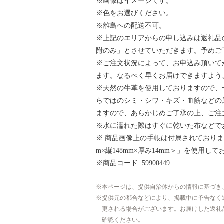
※画像はイメージです。
※色をお選びください。
※離島への配送不可。
※上記のエリアからの申し込みは返礼品
附のみ」とさせていただきます。予めご
※ご注文状況によって、お申込み頂いて
ます。なるべく早くお届けできますよう
※天然の牛革を使用しておりますので、
らではのシミ・シワ・キズ・血筋などの
ますので、あらかじめご了承の上、ご注
※水に濡れた際はすぐに乾いた布などで
※ 商品画像上の手帳は付属されておりま
m×縦148mm×厚み14mm＞」を使用し
※商品コード: 59900449
本ページは、提供自治体からの情報に基づき
提供元の都合などにより、掲載中に予告なく
更される場合がございます。お届けした返礼
確認ください。