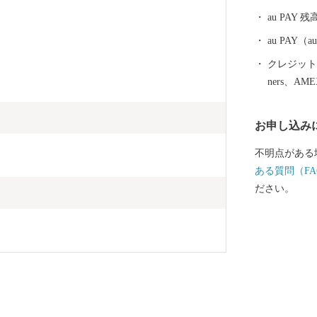
指します。「
au PAY 残
の取り組みに
します。
au PAY
クレジットカ
ners、AM
お申し込み
不明点がある
ある質問（FA
ださい。