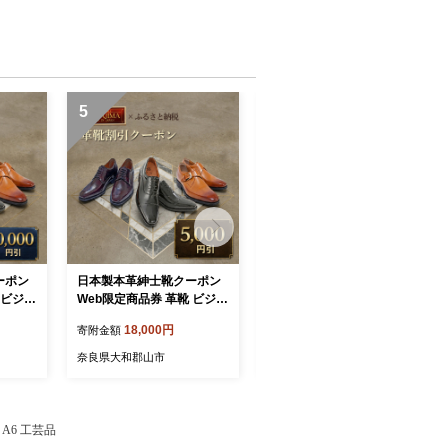
5
6
ーポン
日本製本革紳士靴クーポン
ボタニカルキャンドル Mサ
 ビジネ
Web限定商品券 革靴 ビジネ
イズ インテリア 日用品 雑
ューズ
スシューズ メンズシューズ
貨 癒し リラックス キャン
18,000円
12,000円
寄附金額
寄附金額
JIMA
北嶋製靴工業所 KITAJIMA
ドル ギフト 奈良県 大和郡
000円ク
革靴本舗 ギフト 5,000円ク
山市
奈良県大和郡山市
奈良県大和郡山市
0円)
ーポン (寄付額18,000円)
 A6 工芸品