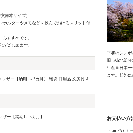
/文庫本サイズ）
ンホルダーやメモなどを挟んでおけるスリット付
におすすめです。
化が楽しめます。
平和のシンボル、金
旧市街地部分
生産量日本一
ます。郊外に
3755 栃木レザー【納期1～3カ月】 雑貨 日用品 文房具 A
り、また市の
も備え、近鉄
ンスの取れた
れる夢と希望
町（やまとこ
色 栃木レザー【納期1～3カ月】
お支払い方
可能性に恵ま
まち、また、
au PAY