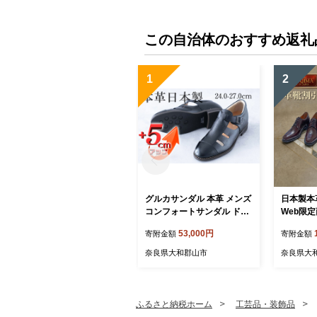
この自治体のおすすめ返礼
1
2
グルカサンダル 本革 メンズ
日本製本
コンフォートサンダル ドラ
Web限定
イビングシューズ シークレ
スシュー
53,000円
寄附金額
寄附金額
ットシューズ 牛革 ソフトシ
北嶋製靴工
ボ 紳士靴 日本製 5cmアッ
革靴本舗 
奈良県大和郡山市
奈良県大
プ 置き靴 No.853 ブラック
ーポン (寄
ふるさと納税ホーム
工芸品・装飾品