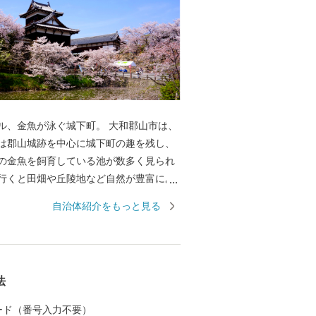
魚が泳ぐ城下町。 大和郡山市は、
は郡山城跡を中心に城下町の趣を残し、
の金魚を飼育している池が数多く見られ
行くと田畑や丘陵地など自然が豊富にあ
東西に大型商業施設、南部には工業団地
自治体紹介をもっと見る
・JRの鉄道路線も通っている非常にバラ
住みよいまちです。 本市では、「あふ
と誇り 暮らしてみたくなる 元気城下
おりやま）」を将来像とさだめ、新たな
法
れ、誇らしい気持ちを抱くことができる
誰もが訪れ、住み続けたくなるまちを目
 カード（番号入力不要）