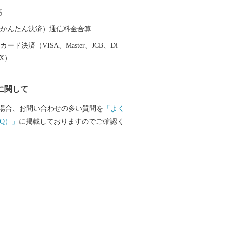
夢と誇りと自信」を持てるまちづくりへ
高
ご協力をいただきますよう、お願いいた
（auかんたん決済）通信料金合算
ード決済（VISA、Master、JCB、Di
EX）
に関して
場合、お問い合わせの多い質問を
「よく
Q）」
に掲載しておりますのでご確認く