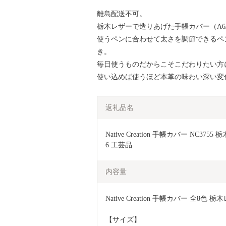
離島配送不可。
栃木レザーで造りあげた手帳カバー（A6
使うペンに合わせて太さを調節できるペ
き。
毎日使うものだからこそこだわりたい方
使い込めば使うほど本革の味わい深い変
返礼品名
Native Creation 手帳カバー NC
6 工芸品 
内容量
Native Creation 手帳カバー 全8
【サイズ】