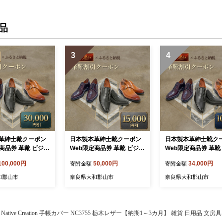
品
3
4
革紳士靴クーポン
日本製本革紳士靴クーポン
日本製本革紳士靴ク
商品券 革靴 ビジネ
Web限定商品券 革靴 ビジネ
Web限定商品券 革靴
ズ メンズシューズ
スシューズ メンズシューズ
スシューズ メンズシ
100,000円
50,000円
34,000円
寄附金額
寄附金額
業所 KITAJIMA
北嶋製靴工業所 KITAJIMA
北嶋製靴工業所 KITA
ギフト 30,000円ク
革靴本舗 ギフト 15,000円ク
革靴本舗 ギフト 10,
和郡山市
奈良県大和郡山市
奈良県大和郡山市
付額100,000円)
ーポン (寄付額50,000円)
ーポン (寄付額34,00
Native Creation 手帳カバー NC3755 栃木レザー【納期1～3カ月】 雑貨 日用品 文房具