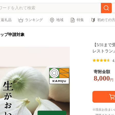
返礼品
ランキング
地域
特集
初めての
ップ申請対象
【5/31まで
レストラン
ねぎ 生が
4
「旬玉」7k
産 野菜 や
寄附金額
まねぎ 先行
8,000
円
H105-201
現在お住まい