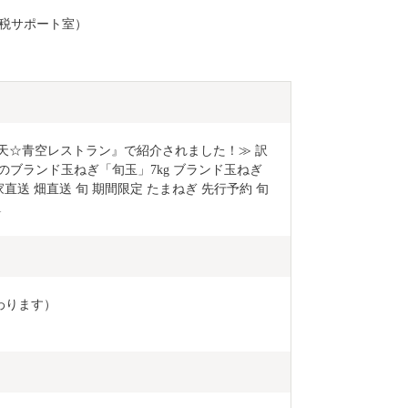
と納税サポート室）
≪『満天☆青空レストラン』で紹介されました！≫ 訳
のブランド玉ねぎ「旬玉」7kg ブランド玉ねぎ 
直送 畑直送 旬 期間限定 たまねぎ 先行予約 旬 
1
わります）