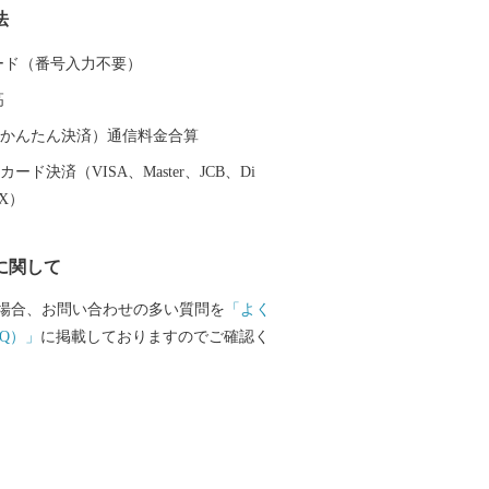
法
、全国の皆さんに碧南市の魅力をお届け
 ふるさと納税でいただいたご縁を大切
 カード（番号入力不要）
南市にもお立ち寄りいただければと思い
高
（auかんたん決済）通信料金合算
ード決済（VISA、Master、JCB、Di
EX）
に関して
場合、お問い合わせの多い質問を
「よく
Q）」
に掲載しておりますのでご確認く