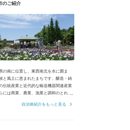
市のご紹介
県の南に位置し、東西南北を水に囲ま
候と風土に恵まれたまちです。醸造・鋳
の伝統産業と近代的な輸送機器関連産業
らには商業、農業、漁業と調和のとれた
っています。 碧南市は古くから「醸造の
自治体紹介をもっと見る
栄え「日本最古の味淋」「白しょうゆ発
て有名です。そんな、醸造文化が生んだ
に面したまちならではの海産物、窯業の
工芸品などをふるさと納税のお礼の品と