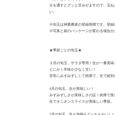
火を通すとグッと甘みがますので、玉ね
い。
※旬玉は神重農産の登録商標です。登録商標
※写真と箱のパッケージが変わる場合が
★季節ごとの旬玉★
３月の旬玉…サラダ専用！生が一番美味
とにかく辛味が少なく甘い！
非常にみずみずしくて肉厚で、生で絶対
4月の旬玉…生が美味しい！
みずみずしさが美味しさの証！肉厚で実
生でオニオンスライスが美味しい季節。
5月の旬玉…生も加熱もどっちもおいし