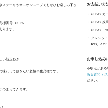
お支払い方
ぎステーキやオニオンスープでもぜひお楽しみ下さ
してご用意し
しています。
au PAY
に、是非、碧
au PAY 残
番号6306197
ます。
あります。
au PAY
クレジットカ
ners、AM
お申し込み
しい新玉ねぎ！
不明点がある
に味わって頂きたい超極早生品種です。
ある質問（FA
ださい。
がつまってきます。
い！