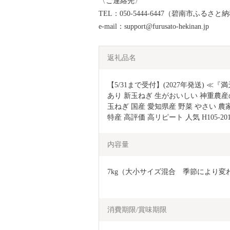
〈ご連絡先〉
TEL：050-5444-6447（碧南市ふるさ
e-mail：support@furusato-hekinan.jp
返礼品名
【5/31まで受付】(2027年発送) 
あり 新玉ねぎ 生がおいしい 神重農産
玉ねぎ 国産 愛知県産 野菜 やさい 農家
特産 高評価 高リピート 人気 H105-20
内容量
7kg（大小サイズ混合　季節により変
消費期限/賞味期限