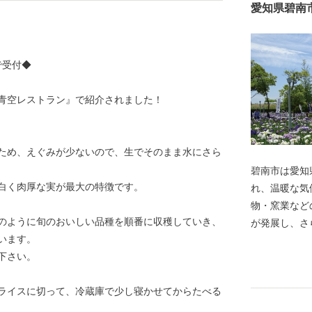
愛知県碧南
で受付◆
天☆青空レストラン』で紹介されました！
ため、えぐみが少ないので、生でそのまま水にさら
碧南市は愛知
白く肉厚な実が最大の特徴です。
れ、温暖な気
物・窯業など
のように旬のおいしい品種を順番に収穫していき、
が発展し、さ
います。
産業構造とな
下さい。
まち」として
祥の地」とし
ライスに切って、冷蔵庫で少し寝かせてからたべる
特産品や、海
文化が生んだ