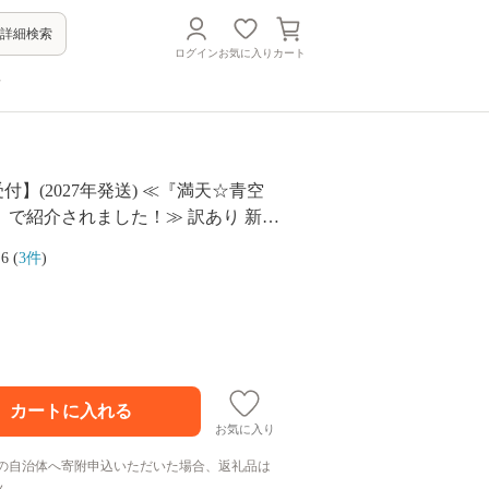
詳細検索
ログイン
お気に入り
カート
方
受付】(2027年発送) ≪『満天☆青空
』で紹介されました！≫ 訳あり 新玉
おいしい 神重農産のブランド玉ねぎ
.6 (
3件
)
g ブランド玉ねぎ 玉ねぎ 国産 愛知県
さい 農家直送 畑直送 旬 期間限定 た
予約 旬 特産 高評価 高リピート 人気
お気に入り
の自治体へ寄附申込いただいた場合、返礼品は