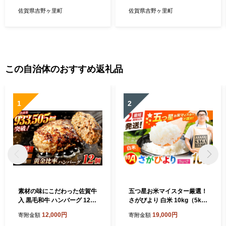
香味干し）【北村醤油醸造】
[FAB011]
佐賀県吉野ヶ里町
佐賀県吉野ヶ里町
この自治体のおすすめ返礼品
1
2
素材の味にこだわった佐賀牛
五つ星お米マイスター厳選！
入 黒毛和牛 ハンバーグ 12個
さがびより 白米 10kg（5kg
大容量 1.6kg (140g×12個) が
×2袋） 吉野ヶ里町/大塚米穀
12,000円
19,000円
寄附金額
寄附金額
ばいばーぐ はんばーぐ 弁当
店 [FCW046]