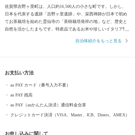
佐賀県吉野ヶ里町は、人口約16,500人の小さな町です。しかし、
日本を代表する遺跡「吉野ヶ里遺跡」や、栄西禅師が日本で初め
てお茶栽培を始めた霊仙寺の「茶樹栽培発祥の地」など、歴史と
自然を活かしたまちです。特産品であるお米や珍しいイタリア野
菜をはじめとした農産物、また、交通アクセスの良さを活かした
自治体紹介をもっと見る
企業誘致により多くの企業から魅力あふれる返礼品をご用意して
おります。
お支払い方法
au PAY カード（番号入力不要）
au PAY 残高
au PAY（auかんたん決済）通信料金合算
クレジットカード決済（VISA、Master、JCB、Diners、AMEX）
お申し込みに関して