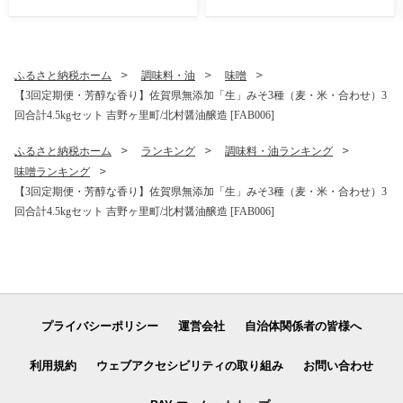
小分け 簡単 真空パック 吉野
ヶ里町/石丸食肉産業 [FBX00
5]
ふるさと納税ホーム
調味料・油
味噌
【3回定期便・芳醇な香り】佐賀県無添加「生」みそ3種（麦・米・合わせ）3
回合計4.5kgセット 吉野ヶ里町/北村醤油醸造 [FAB006]
ふるさと納税ホーム
ランキング
調味料・油ランキング
味噌ランキング
【3回定期便・芳醇な香り】佐賀県無添加「生」みそ3種（麦・米・合わせ）3
回合計4.5kgセット 吉野ヶ里町/北村醤油醸造 [FAB006]
プライバシーポリシー
運営会社
自治体関係者の皆様へ
利用規約
ウェブアクセシビリティの取り組み
お問い合わせ