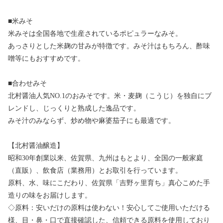
■米みそ
米みそは全国各地で生産されているポピュラーなみそ。
あっさりとした米麹の甘みが特徴です。みそ汁はもちろん、酢味
噌等にもおすすめです。
■合わせみそ
北村醤油人気NO.1のおみそです。米・麦麹（こうじ）を独自にブ
レンドし、じっくりと熟成した逸品です。
みそ汁のみならず、炒め物や麻婆茄子にも最適です。
【北村醤油醸造】
昭和30年創業以来、佐賀県、九州はもとより、全国の一般家庭
（直販）、飲食店（業務用）とお取引を行っています。
原料、水、味にこだわり、佐賀県「吉野ヶ里育ち」真心こめた手
造りの味をお届けします。
◇原料：安いだけの原料は使わない！安心してご使用いただける
様、目・鼻・口で直接確認した、信頼できる原料を使用しており