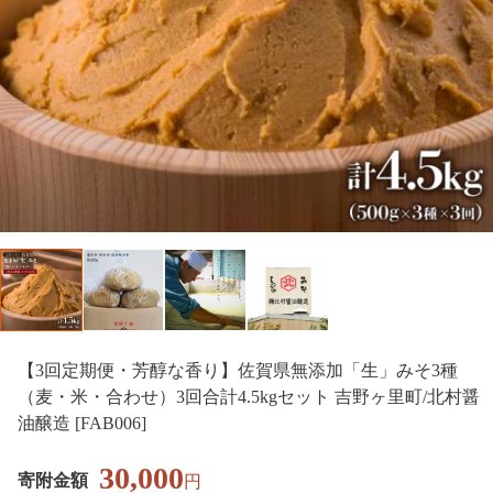
【3回定期便・芳醇な香り】佐賀県無添加「生」みそ3種
（麦・米・合わせ）3回合計4.5kgセット 吉野ヶ里町/北村醤
油醸造 [FAB006]
30,000
寄附金額
円