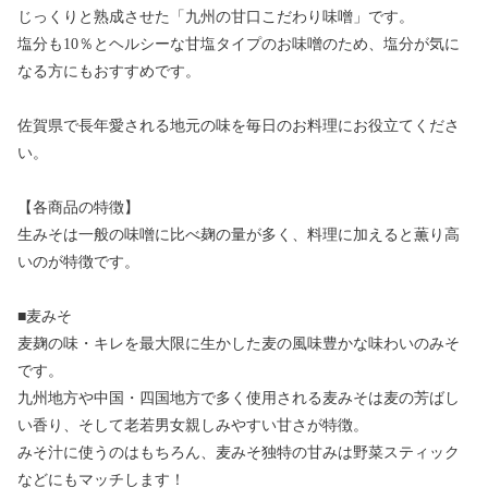
じっくりと熟成させた「九州の甘口こだわり味噌」です。
塩分も10％とヘルシーな甘塩タイプのお味噌のため、塩分が気に
なる方にもおすすめです。
佐賀県で長年愛される地元の味を毎日のお料理にお役立てくださ
い。
【各商品の特徴】
生みそは一般の味噌に比べ麹の量が多く、料理に加えると薫り高
いのが特徴です。
■麦みそ
麦麹の味・キレを最大限に生かした麦の風味豊かな味わいのみそ
です。
九州地方や中国・四国地方で多く使用される麦みそは麦の芳ばし
い香り、そして老若男女親しみやすい甘さが特徴。
みそ汁に使うのはもちろん、麦みそ独特の甘みは野菜スティック
などにもマッチします！