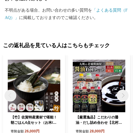
不明点がある場合、お問い合わせの多い質問を
「よくある質問（F
AQ）」
に掲載しておりますのでご確認ください。
この返礼品を見ている人はこちらもチェック
【竹】佐賀特産素材で堪能！
【厳選逸品】こだわりの醤
朝ごはん4点セット（お米/無
油・だし詰め合わせ【北村醤
添加みそ/佐賀海苔/佐賀海苔
油醸造】[FAB004]
26,000円
28,000円
寄附金額
寄附金額