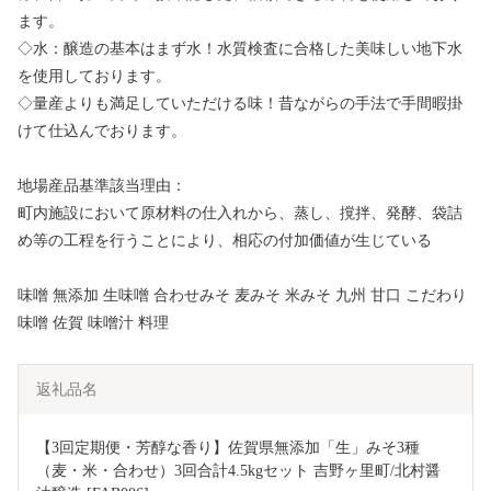
ます。
◇水：醸造の基本はまず水！水質検査に合格した美味しい地下水
を使用しております。
◇量産よりも満足していただける味！昔ながらの手法で手間暇掛
けて仕込んでおります。
地場産品基準該当理由：
町内施設において原材料の仕入れから、蒸し、撹拌、発酵、袋詰
め等の工程を行うことにより、相応の付加価値が生じている
味噌 無添加 生味噌 合わせみそ 麦みそ 米みそ 九州 甘口 こだわり
味噌 佐賀 味噌汁 料理
返礼品名
【3回定期便・芳醇な香り】佐賀県無添加「生」みそ3種
（麦・米・合わせ）3回合計4.5kgセット 吉野ヶ里町/北村醤