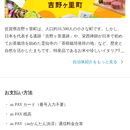
佐賀県吉野ヶ里町は、人口約16,500人の小さな町です。しかし、
日本を代表する遺跡「吉野ヶ里遺跡」や、栄西禅師が日本で初め
てお茶栽培を始めた霊仙寺の「茶樹栽培発祥の地」など、歴史と
自然を活かしたまちです。特産品であるお米や珍しいイタリア野
菜をはじめとした農産物、また、交通アクセスの良さを活かした
自治体紹介をもっと見る
企業誘致により多くの企業から魅力あふれる返礼品をご用意して
おります。
お支払い方法
au PAY カード（番号入力不要）
au PAY 残高
au PAY（auかんたん決済）通信料金合算