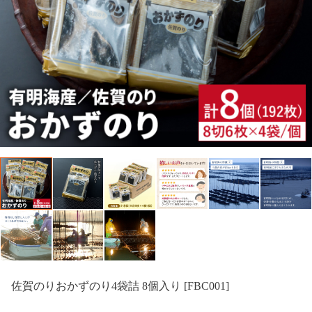
佐賀のりおかずのり4袋詰 8個入り [FBC001]