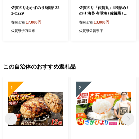
佐賀のりおかずのり8個詰 22
佐賀のり「佐賀丸」4袋詰め /
1-C229
のり 海苔 有明海 / 佐賀県 / 佐
賀県有明海漁業協同組合 [41
17,000円
13,000円
寄附金額
寄附金額
AACC001]
佐賀県伊万里市
佐賀県佐賀県庁
この自治体のおすすめ返礼品
1
2