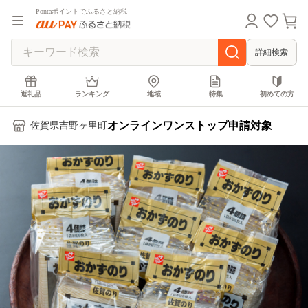
Pontaポイントでふるさと納税
詳細検索
返礼品
ランキング
地域
特集
初めての方
オンラインワンストップ申請対象
佐賀県吉野ヶ里町