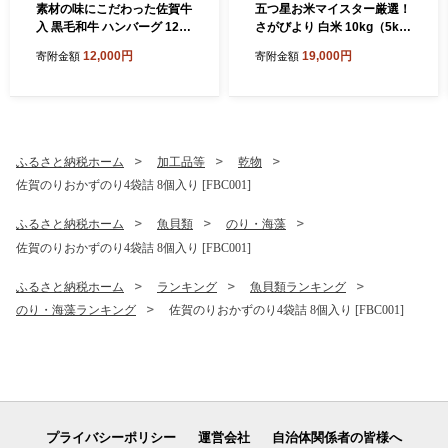
素材の味にこだわった佐賀牛
五つ星お米マイスター厳選！
入 黒毛和牛 ハンバーグ 12個
さがびより 白米 10kg（5kg
大容量 1.6kg (140g×12個) が
×2袋） 吉野ヶ里町/大塚米穀
12,000円
19,000円
寄附金額
寄附金額
ばいばーぐ はんばーぐ 弁当
店 [FCW046]
小分け 簡単 真空パック 吉野
ヶ里町/石丸食肉産業 [FBX00
5]
ふるさと納税ホーム
加工品等
乾物
佐賀のりおかずのり4袋詰 8個入り [FBC001]
ふるさと納税ホーム
魚貝類
のり・海藻
佐賀のりおかずのり4袋詰 8個入り [FBC001]
ふるさと納税ホーム
ランキング
魚貝類ランキング
のり・海藻ランキング
佐賀のりおかずのり4袋詰 8個入り [FBC001]
プライバシーポリシー
運営会社
自治体関係者の皆様へ