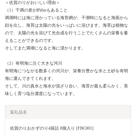
＜佐賀のりがおいしい理由＞
（1）干満の差が約6mもあること
満潮時には海に浸かっている海苔網が、干潮時になると海面から
顔を出し、海苔は太陽の光をいっぱいに浴びます。海苔は植物な
ので、太陽の光を浴びて光合成を行うことでたくさんの栄養を蓄
えることができるのです。
そしてまた満潮になると海に浸かります。
（2）有明海に注ぐ大きな河川
有明海につながる数多くの河川が、栄養分豊かな水と土砂を有明
海に運んできてくれます。
そして、川の真水と海水が混ざり合い、海苔が最も柔らかく、美
味しく育つ塩分濃度になっています。
返礼品名
佐賀のりおかずのり4袋詰 8個入り [FBC001]