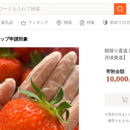
返礼品
ランキング
地域
特集
初めての
ップ申請対象
朝採り直送 
月頃発送】
寄附金額
10,000
現在お住まい
贈答されませ