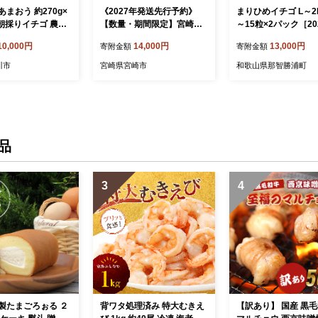
まおう 約270g×
《2027年発送先行予約》
まりひめイチゴ L～2L
 朝採りイチゴ 農家
【数量・期間限定】宮崎県
～15粒×2パック［20
専用パッケージでお
産イチゴ4パック_M359-00
月中旬から発送］［
10,000円
14,000円
13,000円
寄附金額
寄附金額
4-02
売］［KG7］
川市
宮崎県宮崎市
和歌山県那智勝浦町
品
3
4
製たまごろぉる ２
背ワタ処理済み 特大むきえ
【訳あり】 国産 黒