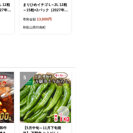
 12粒
まりひめイチゴ L～2L 12粒
27年1
～15粒×2パック［2027年1
先行販
月中旬から発送］［先行販
13,000円
寄附金額
売］［KG7］
和歌山県印南町
5
6
毛和牛
【5月中旬～11月下旬発
【 訳あり 】 国産牛 大トロ