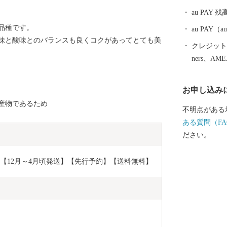
au PAY 残
品種です。
au PAY
味と酸味とのバランスも良くコクがあってとても美
クレジットカ
ners、AM
お申し込み
産物であるため
不明点がある
ある質問（FA
ださい。
ク【12月～4月頃発送】【先行予約】【送料無料】