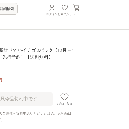
詳細検索
ログイン
お気に入り
カート
方
新鮮ドでかイチゴ 2パック【12月～4
【先行予約】【送料無料】
円
お気に入り
の自治体へ寄附申込いただいた場合、返礼品は
ん。