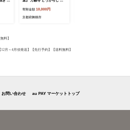
き 50
送】 万願寺 とうがらし 秀
ホルモン 西京味噌焼き 500
分け |
品 1kg 辛くない 美味しい
g / 1kg / 1.5kg / 2kg / 3kg (
10,000円
9,000円
寄附金額
寄附金額
肉 焼
おいしい 肉厚 甘い 旬 採れ
100gパック ) 国産牛 和牛 大
味噌 味
たて 箱入り 伝統野菜 バー
トロ 焼肉 牛 西京焼き 味噌
京都府舞鶴市
京都府舞鶴市
ベキュー BBQ 野菜 夏野菜
味付 小分け 冷凍 国産 牛 肉
農家 産地 直送 揚げ物 炒め
熨斗 贈答 ギフト 希少部位
物 煮物 万願寺とうがらし
和牛 肉 お歳暮 御歳暮 御中
唐辛子 京都 舞鶴 | まんがん
元 お中元 便利 簡単調理 厳
料無料】
じ 万願寺とうがらし 万願寺
選 内祝 ほるもん おかず 味
唐辛子 唐辛子 ご当地野菜
付けホルモン 肉 舞鶴 西京
【12月～4月頃発送】【先行予約】【送料無料】
地場産品 地場野菜 野菜 発
焼き 幸福亭
祥 とうがらし 京都 京野菜
期間限定 夏野菜 秋 夏 野菜
やさい 箱入り
お問い合わせ
au PAY マーケットトップ