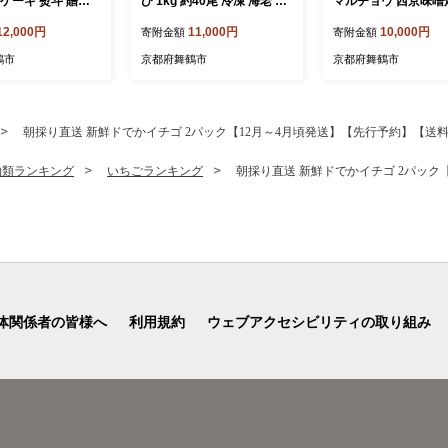
ケーキ 熨斗 贈答
び 1kg 約40尾 冷凍 海老 エ
マルチョウ 西京味噌焼
暮 お歳暮 ギフト
ビ えび むき海老 むきエビ
0g (100g×5) 冷凍 小
12,000円
11,000円
10,000円
寄附金額
寄附金額
ーツ 洋菓子 お菓
むき身 海鮮 魚介 背ワタな
国産丸腸 ホルモン 焼
 生クリーム セッ
し 下処理済み 下ごしらえ不
き肉 BBQ 西京焼き 
鶴市
京都府舞鶴市
京都府舞鶴市
要 簡単 簡単調理 時短 便利
付け肉 100gパック
特大 お取り寄せ 大粒 巨大
唐揚げ 鍋 春巻き エビチリ
フライ 天ぷら 1キロ 舞鶴 京
朝採り直送 新鮮ドでかイチゴ 2パック【12月～4月頃発送】【先行予約】【送
都
物類ランキング
いちごランキング
朝採り直送 新鮮ドでかイチゴ 2パック
体関係者の皆様へ
利用規約
ウェブアクセシビリティの取り組み