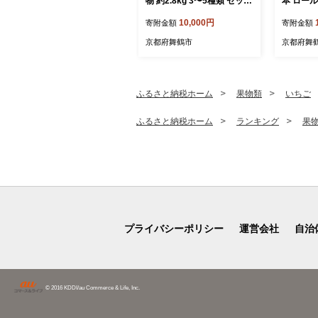
物 約2.8kg 3〜5種類 セット
本 ロール
| 塩のみ 詰め合わせ 冷凍 カ
熨斗 御歳
10,000円
寄附金額
寄附金額
レイ あじ サバ イサキ トビ
冷凍 スイ
ウオ 鯛 タイ ひもの 不揃い
子 ケーキ
京都府舞鶴市
京都府舞
おすすめ お取り寄せ 魚 冷
ト
凍 新鮮 海鮮 ひもの 詰め合
わせ 干物 セット フィレ 冷
凍 規格外 不揃い わけあり
ふるさと納税ホーム
果物類
いちご
ひもの 美味しい 京都府 舞
鶴市
ふるさと納税ホーム
ランキング
果
プライバシーポリシー
運営会社
自治
© 2016 KDDI/au Commerce & Life, Inc.