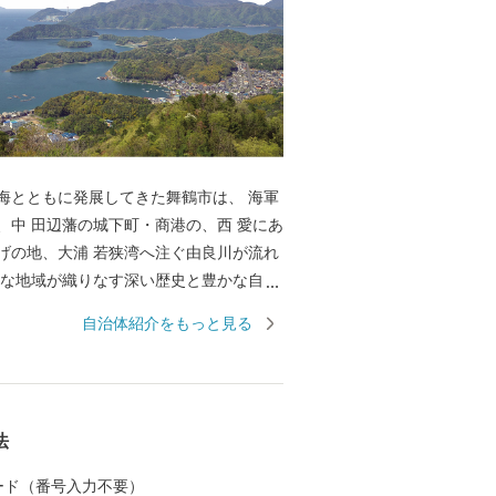
海とともに発展してきた舞鶴市は、 海軍
、中 田辺藩の城下町・商港の、西 愛にあ
げの地、大浦 若狭湾へ注ぐ由良川が流れ
様な地域が織りなす深い歴史と豊かな自然
れた人々の絆が息づく美しいまちです。
自治体紹介をもっと見る
を通じて、ユネスコ世界記憶遺産に登録
通じた引揚の史実の継承や、日本遺産に
本近代化の歩みと旧軍港の文化を感じる
田辺城の城下町としての町割りや文化遺
法
まちづくりを推進します。
 カード（番号入力不要）