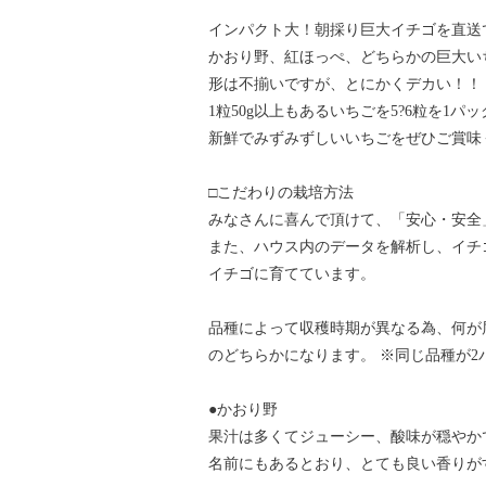
インパクト大！朝採り巨大イチゴを直送
かおり野、紅ほっぺ、どちらかの巨大い
形は不揃いですが、とにかくデカい！！
1粒50g以上もあるいちごを5?6粒を1パ
新鮮でみずみずしいいちごをぜひご賞味
□こだわりの栽培方法
みなさんに喜んで頂けて、「安心・安全
また、ハウス内のデータを解析し、イチ
イチゴに育てています。
品種によって収穫時期が異なる為、何が
のどちらかになります。 ※同じ品種が2
●かおり野
果汁は多くてジューシー、酸味が穏やか
名前にもあるとおり、とても良い香りが