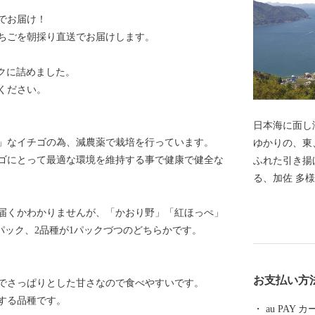
でお届け！
ちごを朝採り直送でお届けします。
ックに詰めました。
ください。
日本海に面し
」なイチゴの為、減農薬で栽培を行っています。
ゆかりの、東
ゴにとって最適な環境を維持する事で健康で健全な
ふれた引き揚
る、加佐 多
によって培わ
届くかわかりませんが、「かおり野」「紅ほっぺ」
ふるさと納税
パック、2品種が1パックづつのどちらかです。
された資料を
登録された日
まちづくり、
お支払い方
でさっぱりとした甘さなので食べやすいです。
産を生かした
する品種です。
au PAY