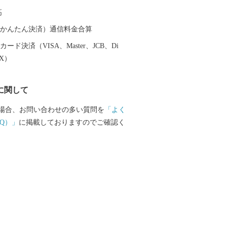
高
（auかんたん決済）通信料金合算
ード決済（VISA、Master、JCB、Di
EX）
に関して
場合、お問い合わせの多い質問を
「よく
Q）」
に掲載しておりますのでご確認く