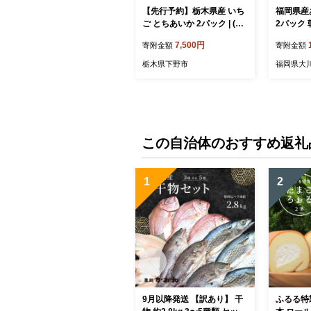
【先行予約】栃木県産 いち
福岡県産あ
ご とちあいか 2パック | (27
2パック
0g-290g)×2パック イチゴ
直送 苺
7,500円
寄附金額
寄附金額
人気 栃木県 下野市 送料無
届け
料
栃木県下野市
福岡県大
この自治体のおすすめ返礼
1
2
9月以降発送 【訳あり】 干
ふるる特