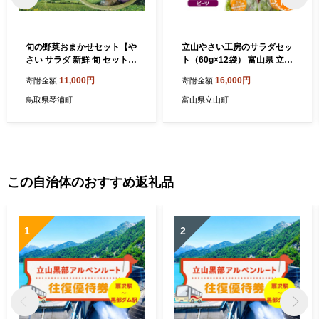
旬の野菜おまかせセット【や
立山やさい工房のサラダセッ
さい サラダ 新鮮 旬 セット
ト（60g×12袋） 富山県 立山
人気 おすすめ 鳥取県 琴浦町
町 F6T-089
11,000円
16,000円
寄附金額
寄附金額
送料無料】
鳥取県琴浦町
富山県立山町
この自治体のおすすめ返礼品
1
2