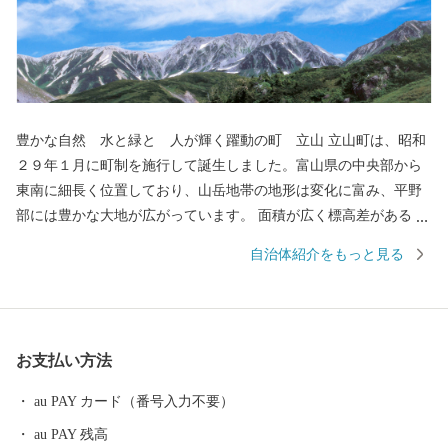
豊かな自然 水と緑と 人が輝く躍動の町 立山 立山町は、昭和
２９年１月に町制を施行して誕生しました。富山県の中央部から
東南に細長く位置しており、山岳地帯の地形は変化に富み、平野
部には豊かな大地が広がっています。 面積が広く標高差があるた
め、景色や風景、降雪量も地域よって異なり、春夏秋冬と色とり
自治体紹介をもっと見る
どりに景色を変えていきます。「立山曼荼羅」にも描かれ信仰の
対象であった立山には、ラムサール条約に登録される湿地帯や国
内初の現存氷河があり、立山町はまさに自然の宝庫です。 その一
方で、立山町は、立山黒部アルペンルートに代表される国際観光
お支払い方法
地としても発展してきました。高さ20ｍにも迫る「雪の大谷」、
世紀の大事業と言われた「黒部ダム」や、落差日本一（350ｍ）の
au PAY カード（番号入力不要）
称名滝など、日本一の観光資源が数多くあります。伝統的な行事
au PAY 残高
も多く催され、なかでも立山信仰の拠点、芦峅寺で3年に一度行わ