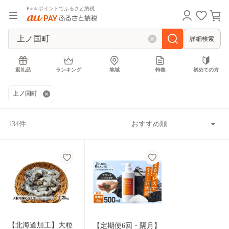
Pontaポイントでふるさと納税
詳細検索
返礼品
ランキング
地域
特集
初めての方
上ノ国町
134件
【北海道加工】大粒
【定期便6回・隔月】