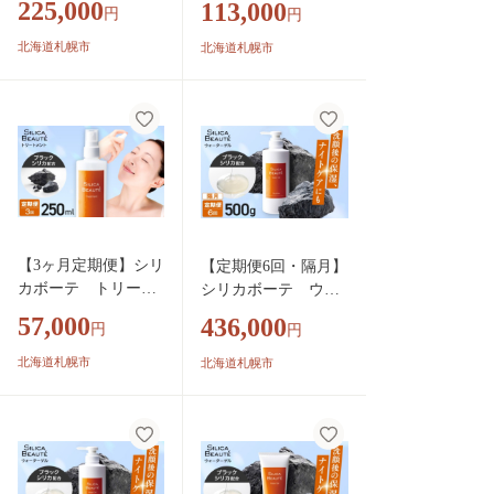
225,000
113,000
円
円
粧水 ミスト 美容 北
ミスト 美容|化粧水
海道 札幌市
ミスト 美容 北海道
北海道札幌市
北海道札幌市
札幌市
【3ヶ月定期便】シリ
【定期便6回・隔月】
カボーテ トリート
シリカボーテ ウォ
メント250mL | 化粧
ーターゲル500g | マ
57,000
436,000
円
円
水 ミスト 美容 北海
ッサージ パック 美容
道 札幌市
北海道 札幌市
北海道札幌市
北海道札幌市