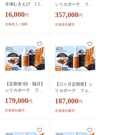
冷凍むきえび 1.2㎏
シリカボーテ フェ
（ブラックタイガー
イシャルウォッシュ5
16,000
357,000
円
円
使用、無添加・無保
00ｍL | 洗顔 美容 肌
水・下処理済み）
北海道 札幌市
北海道上ノ国町
北海道札幌市
冷凍えび 冷凍エ
ビ 冷凍海老 冷凍
食品 エビ 海老
えび 大粒えび 大
粒エビ 大粒海老
人気 むきエビ む
き海老
【定期便3回・隔月】
【12ヶ月定期便】シ
シリカボーテ フェ
リカボーテ フェイ
イシャルウォッシュ5
シャルウォッシュ100
179,000
187,000
円
円
00ｍL | 洗顔 美容 肌
ｍL | 洗顔 美容 肌 北
北海道 札幌市
海道 札幌市
北海道札幌市
北海道札幌市