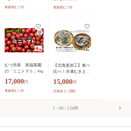
青森県むつ市
青森県むつ市
むつ市産 寅福菜園
【北海道加工】食べ
の「ミニトマト」4㎏
比べ！冷凍むきえ
び 1.2㎏（ブラック
17,000
15,000
円
円
タイガー＆バナメイ
エビ使用、無添加・
青森県むつ市
北海道上ノ国町
無保水・下処理済
み） 海老 エビ
1 - 60 / 134件
えび 冷凍エビ 冷
凍えび 冷凍海老
冷凍食品 人気 む
き海老 むきエビ