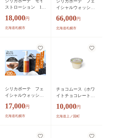
シリカボーテ モイ
シリカボーテ フェ
ストローション 150
イシャルウォッシ
mL｜化粧水 ブラッ
ュ 500ｍL ｜ 洗顔
18,000
66,000
円
円
クシリカ 北海道 札
料 クレンジング メイ
幌市
ク落とし スキンケア
北海道札幌市
北海道札幌市
北海道 札幌市
シリカボーテ フェ
チョコムース（ホワ
イシャルウォッシ
イトチョコレート）
ュ 100ｍL ｜ 洗顔
4個 スイーツ 洋
17,000
10,000
円
円
料 クレンジング メ
菓子 誕生日 ムー
イク落とし スキンケ
ス プリン 贈り
北海道札幌市
北海道上ノ国町
ア 北海道 札幌市
物 贈答品