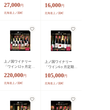
ツ 洋菓子 ケー
ツ 洋菓子 ケー
27,000
16,000
円
円
キ プレゼント お
キ プレゼント お
誕生日 贈答品 北
誕生日 贈答品 北
北海道上ノ国町
北海道上ノ国町
海道お土産 北海道
海道お土産 北海道
上ノ国ワイナリー
上ノ国ワイナリー
「ワイン12ヶ月定期
「ワイン6ヶ月定期
便 各種毎月1本」
便 各種毎月1本」
220,000
105,000
円
円
北海道ワイン ワイ
750ml×1本 北海道
ン WINE wine
ワイン ワイン WI
北海道上ノ国町
北海道上ノ国町
定期便 赤ワイン
NE wine 定期便
スパークリングワイ
赤ワイン スパーク
ン お家パーティ
リングワイン お家
プレゼント 贈り
パーティ プレゼン
物 贈答品
ト 贈り物 贈答品