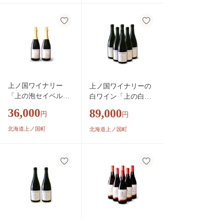
ン ロゼワイン パ
ーティー 家飲み
ディナー 果実酒
上ノ国ワイナリー
上ノ国ワイナリーの
「上の泡セイベルロ
白ワイン「上の白ナ
ゼスパークリング202
イアガラ2023」 750
36,000
89,000
円
円
3」 750ml×2本 北
ml×6本 白ワイン
海道ワイン ロゼ
北海道ワイン スパ
北海道上ノ国町
北海道上ノ国町
スパークリングワイ
ークリングワイン
ン ロゼワイン パ
家飲み パーティ
ーティー 家飲み
ー プレゼント 高
ディナー 果実酒
級 ディナー お
酒 果実酒