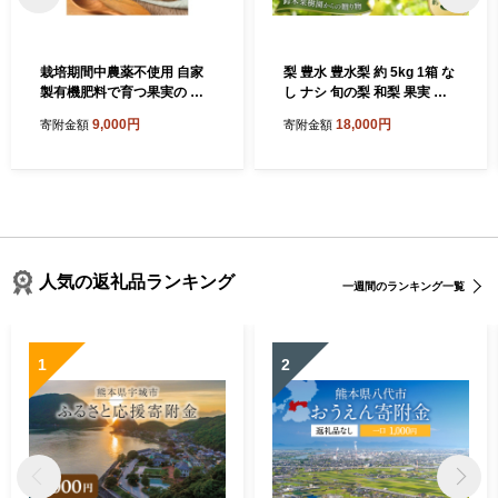
栽培期間中農薬不使用 自家
梨 豊水 豊水梨 約 5kg 1箱 な
製有機肥料で育つ果実の 手
し ナシ 旬の梨 和梨 果実 甘
作りジャム3種（ゆず茶・す
み 品種 果肉 果汁 たっぷり
9,000円
18,000円
寄附金額
寄附金額
もも・レモン）【アグリCAT
果物 くだもの デザート フル
S】_HA2079 ゆず すもも レ
ーツ fruit 2026年産 旬の果物
モン ジャム 美味しい 福岡県
旬のフルーツ 高評価 大人気
宗像市 宗像市 福岡 宗像
おすすめ 特産品 かながわブ
ランド 神奈川県産 関東 厚木
あつぎの梨 sfe001
人気の返礼品ランキング
一週間のランキング一覧
1
2