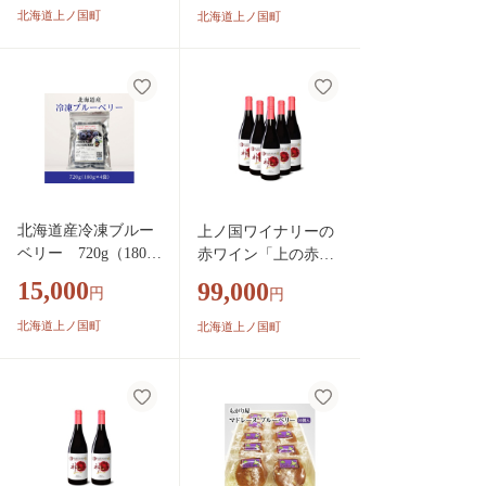
ドネ2022＆セイベル
産 人気 フルー
北海道上ノ国町
北海道上ノ国町
ロゼスパークリング2
ツ 果物 くだも
023＆ナイアガラ2022
の スイーツ 加工
＆ナイアガラ2023」
品 ポリフェノール
750ml×各1本 北
海道ワイン ワイ
ン wine 飲み比
べ お家飲み プレ
ゼント
北海道産冷凍ブルー
上ノ国ワイナリーの
ベリー 720g（180g
赤ワイン「上の赤メ
×4袋） ノーザンハ
ルロー2023」 750ml
15,000
99,000
円
円
イブッシュ系品種
×6本 北海道ワイ
冷凍 国産 人気
ン 赤ワイン 家飲
北海道上ノ国町
北海道上ノ国町
フルーツ 果物 く
み パーティー 贈
だもの スイーツ
り物 プレゼント
加工品 ポリフェノ
果実酒
ール