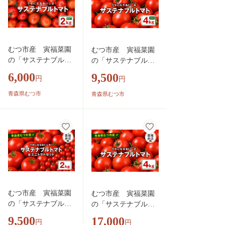
むつ市産 寅福菜園
むつ市産 寅福菜園
の「サステナブルト
の「サステナブルト
マト」訳あり2kg
マト」訳あり4kg
6,000
9,500
円
円
青森県むつ市
青森県むつ市
むつ市産 寅福菜園
むつ市産 寅福菜園
の「サステナブルト
の「サステナブルト
マト＆ミニトマトセ
マト」4㎏
9,500
17,000
円
円
ット」2㎏