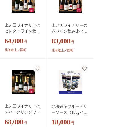
上ノ国ワイナリーの
上ノ国ワイナリーの
セレクトワイン飲み
赤ワイン飲み比べセ
比べセット「プレミ
ット「上の赤＆上の
64,000
83,000
円
円
アムシャルドネ2022
赤2023＆上の赤メル
＆ナイアガラ2022＆
ロー2023＆上の赤マ
北海道上ノ国町
北海道上ノ国町
上の赤2023＆天の川
ルセラン2023＆上の
雫」 750ml×各1
紅」 750ml×各1
本 北海道ワイン
本 赤ワイン ワイ
ワイン WINE win
ン 北海道ワイン
e 白ワイン 赤ワイ
wine WINE プレゼ
ン スパークリング
ント 贈り物 贈答
ワイン パーティ
品 お家パーティ
上ノ国ワイナリーの
北海道産ブルーベリ
スパークリングワイ
ーソース（188g×4
ン飲み比べセット
本） ノーザンハイ
68,000
18,000
円
円
「プレミアムシャル
ブッシュ系品種 国