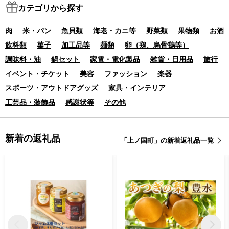
カテゴリから探す
肉
米・パン
魚貝類
海老・カニ等
野菜類
果物類
お酒
飲料類
菓子
加工品等
麺類
卵（鶏、烏骨鶏等）
調味料・油
鍋セット
家電・電化製品
雑貨・日用品
旅行
イベント・チケット
美容
ファッション
楽器
スポーツ・アウトドアグッズ
家具・インテリア
工芸品・装飾品
感謝状等
その他
新着の返礼品
「上ノ国町」の新着返礼品一覧