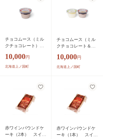
チョコムース（ミル
チョコムース（ミル
クチョコレート） 4
クチョコレート＆ホ
個 スイーツ 洋菓
ワイトチョコレー
10,000
10,000
円
円
子 誕生日 ムー
ト） 各2個 スイー
ス プリン 贈り
ツ 洋菓子 誕生
北海道上ノ国町
北海道上ノ国町
物 贈答品
日 ムース プリ
ン 贈り物 贈答品
赤ワインパウンドケ
赤ワインパウンドケ
ーキ（2本） スイー
ーキ（1本） スイー