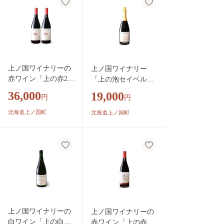
上ノ国ワイナリーの
上ノ国ワイナリー
赤ワイン「上の赤202
「上の泡セイベルロ
3」 750ml×2本 北
ゼスパークリング202
36,000
19,000
円
円
海道ワイン 赤ワイ
3」 750ml×1本 北
ン 家飲み パーテ
海道ワイン ロゼ
北海道上ノ国町
北海道上ノ国町
ィー 贈り物 プレ
スパークリングワイ
ゼント 果実酒
ン ロゼワイン パ
ーティー 家飲み
ディナー 果実酒
上ノ国ワイナリーの
上ノ国ワイナリーの
白ワイン「上の白ナ
赤ワイン「上の赤マ