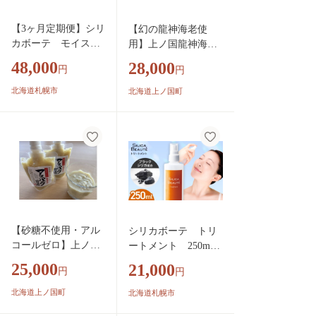
【3ヶ月定期便】シリ
【幻の龍神海老使
カボーテ モイスト
用】上ノ国龍神海老
ローション150mL |
プレミアムカレー／
48,000
28,000
円
円
化粧水 保湿 美容 北
全日本司厨士協会北
海道 札幌市
海道地方本部監修
北海道札幌市
北海道上ノ国町
【砂糖不使用・アル
シリカボーテ トリ
コールゼロ】上ノ国
ートメント 250mL
アスパラ甘酒／地元
｜ ブラックシリカ ス
25,000
21,000
円
円
産アスパラガス×ふ
キンケア 化粧水 ミス
っくりんこ米麹仕立
ト 北海道 札幌市
北海道上ノ国町
北海道札幌市
て