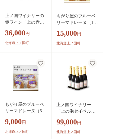
上ノ国ワイナリーの
もがり屋のブルーベ
赤ワイン「上の赤メ
リーマドレーヌ（10
ルロー2023」 750m
個） 洋菓子 菓
36,000
15,000
円
円
l×2本 北海道ワイ
子 ケーキ 焼き菓
ン 赤ワイン 家飲
子 お土産 プレゼ
北海道上ノ国町
北海道上ノ国町
み パーティー 贈
ント 個包装
り物 プレゼント
果実酒
もがり屋のブルーベ
上ノ国ワイナリー
リーマドレーヌ（5
「上の泡セイベルロ
個） 洋菓子 菓
ゼスパークリング202
9,000
99,000
円
円
子 ケーキ 焼き菓
3」 750ml×6本 北
子 お土産 プレゼ
海道ワイン ロゼ
北海道上ノ国町
北海道上ノ国町
ント 個包装
スパークリングワイ