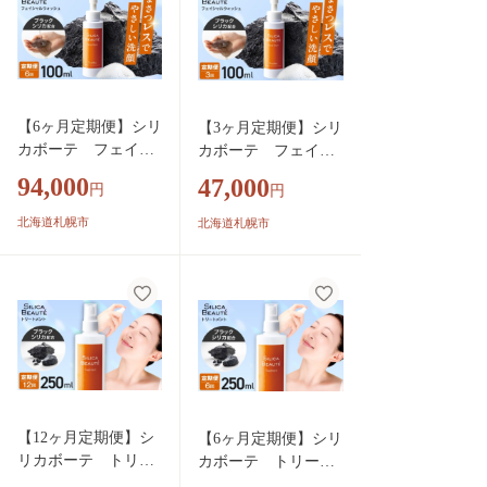
【6ヶ月定期便】シリ
【3ヶ月定期便】シリ
カボーテ フェイシ
カボーテ フェイシ
ャルウォッシュ100ｍ
ャルウォッシュ100ｍ
94,000
47,000
円
円
L | 洗顔 美容 肌 北海
L | 洗顔 美容 肌 北海
道 札幌市
道 札幌市
北海道札幌市
北海道札幌市
【12ヶ月定期便】シ
【6ヶ月定期便】シリ
リカボーテ トリー
カボーテ トリート
トメント250mL | 化
メント250mL 化粧水