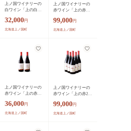
上ノ国ワイナリーの
上ノ国ワイナリーの
白ワイン「上の白ナ
赤ワイン「上の赤マ
イアガラ2023」 750
ルセラン2023」 750
32,000
99,000
円
円
ml×2本 白ワイン
ml×6本
北海道ワイン スパ
北海道上ノ国町
北海道上ノ国町
ークリングワイン
家飲み パーティ
ー プレゼント 高
級 ディナー お
酒 果実酒
上ノ国ワイナリーの
上ノ国ワイナリーの
赤ワイン「上の赤マ
赤ワイン「上の赤202
ルセラン2023」 750
3」 750ml×6本 北
36,000
99,000
円
円
ml×2本
海道ワイン 赤ワイ
ン 家飲み パーテ
北海道上ノ国町
北海道上ノ国町
ィー 贈り物 プレ
ゼント 果実酒