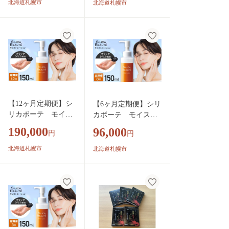
海道 札幌市
海道 札幌市
北海道札幌市
北海道札幌市
【12ヶ月定期便】シ
【6ヶ月定期便】シリ
リカボーテ モイス
カボーテ モイスト
トローション150mL |
ローション150mL |
190,000
96,000
円
円
化粧水 保湿 美容 北
化粧水 保湿 美容 北
海道 札幌市
海道 札幌市
北海道札幌市
北海道札幌市