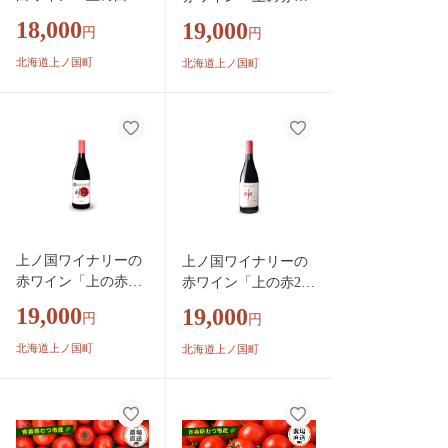
イアガラ2023」 750
ルセラン2023」 750
18,000
19,000
円
円
ml×1本 白ワイン
ml×1本
北海道ワイン スパ
北海道上ノ国町
北海道上ノ国町
ークリングワイン
家飲み パーティ
ー プレゼント 高
級 ディナー お
酒 果実酒
上ノ国ワイナリーの
上ノ国ワイナリーの
赤ワイン「上の赤メ
赤ワイン「上の赤202
ルロー2023」 750m
3」 750ml×1本 北
19,000
19,000
円
円
l×1本 北海道ワイ
海道ワイン 赤ワイ
ン 赤ワイン 家飲
ン 家飲み パーテ
北海道上ノ国町
北海道上ノ国町
み パーティー 贈
ィー 贈り物 プレ
り物 プレゼント
ゼント 果実酒
果実酒