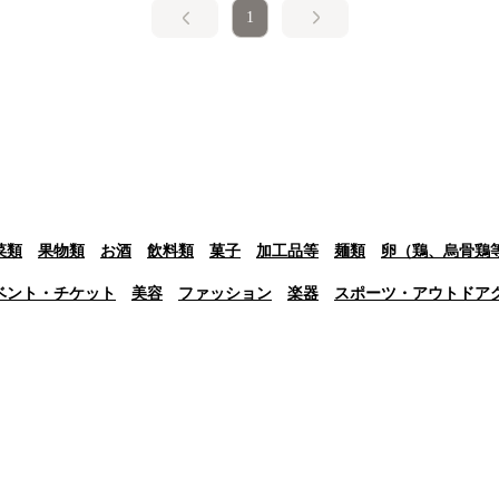
1
菜類
果物類
お酒
飲料類
菓子
加工品等
麺類
卵（鶏、烏骨鶏
ベント・チケット
美容
ファッション
楽器
スポーツ・アウトドア