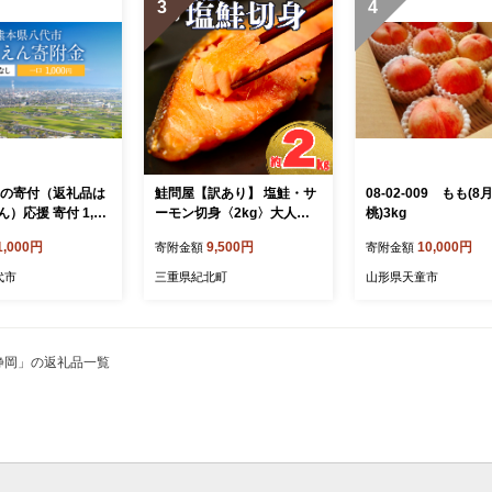
3
4
への寄付（返礼品は
鮭問屋【訳あり】 塩鮭・サ
08-02-009 もも(
）応援 寄付 1,00
ーモン切身〈2kg〉大人気
桃)3kg
鮭 切り身 家計応援 不揃い
1,000円
9,500円
10,000円
寄附金額
寄附金額
鮭問屋直送【MS03】
代市
三重県紀北町
山形県天童市
静岡」の返礼品一覧