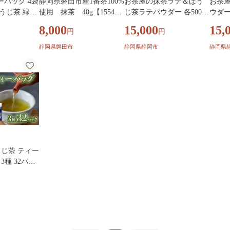
バッグ 4袋
静岡県磐田市産1番茶100%
お茶屋の抹茶ラテ＆ほう
お茶
うじ茶 緑茶
使用 抹茶 40g【155431
じ茶ラテパウダー 各500ｇ
ウダー 
[sf083-00
4】
（計1kg）【配送不可：離
【配
8,000
15,000
15,
円
円
島】◇
静岡県磐田市
静岡県静岡市
静岡県
うじ茶 ティー
3種 32パッ
煎茶 一番茶
 飲み比べ 飲
ル芽 静岡県 藤枝市