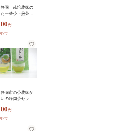
処静岡 栽培農家の
きた一番茶上煎茶 1
×5袋◆
000
円
静岡市
処静岡市の茶農家か
わいの静岡茶セット
kg』■
000
円
静岡市