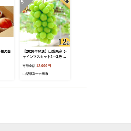
5
8月旬の白
【2026年発送】山梨県産 シ
ャインマスカット2～3房 (1.
2kg以上)
12,000円
寄附金額
山梨県富士吉田市