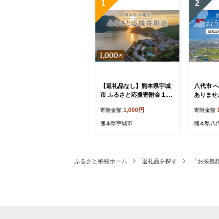
1
2
【返礼品なし】熊本県宇城
八代市 
市 ふるさと応援寄附金 1,00
ありません
0円
0円
1,000円
寄附金額
寄附金額
熊本県宇城市
熊本県八
ふるさと納税ホーム
返礼品を探す
「お茶処