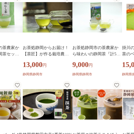
の茶農家か
お茶処静岡からお届け！
お茶処静岡市の茶農家か
掛川
岡茶セット
【茶匠】が作る栽培農家
ら味わいの静岡茶『計500
茶の
の静岡茶■
g』■
キ【16
13,000
9,000
15,
円
円
静岡県静岡市
静岡県静岡市
静岡県