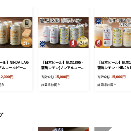
ル】NINJA LAG
【日本ビール】龍馬1865・
【日本ビール】龍馬1
アルコールビール)3
龍馬レモン(ノンアルコール
龍馬レモン・NINJA 
24缶 (ハラル認証済
ビール)各12缶＋缶クージ
R（ノンアルコール
12,000円
15,000円
15,000円
寄附金額
寄附金額
リジナル缶クージー
ー
ル） 3種類×8缶 合計
オリジナル缶クージ
岡市
静岡県静岡市
静岡県静岡市
グ