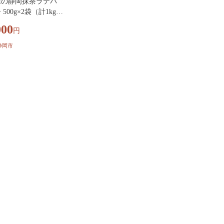
屋の静岡抹茶ラテパ
500g×2袋（計1kg）
送不可：離島】◇
000
円
静岡市