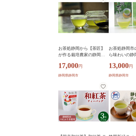
お茶処静岡から【茶匠】
お茶処静岡市
が作る栽培農家の静岡茶
ら味わいの静
『計500g』■
『計600g』■
17,000
13,000
円
円
静岡県静岡市
静岡県静岡市