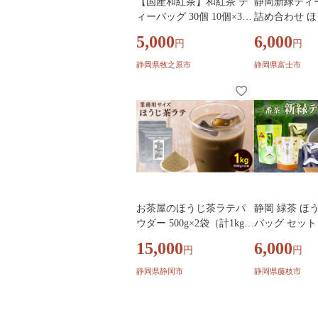
【国産和紅茶】和紅茶 テ
静岡新緑ティー
ィーバッグ 30個 10個×3袋
詰め合わせ ほ
紅茶 ティーパック お手軽
新茶 静岡 富士市 
5,000
6,000
円
円
簡単 便利 急須不要 国産
1]
美味しい 茶 お茶 おちゃ
静岡県牧之原市
静岡県富士市
贈答 ギフト プレゼント テ
ィータイム お土産 リラッ
クス ティー 家庭用 自宅用
贈答用 国産紅茶 贈答品 茶
葉 静岡茶 飲料 飲料類 日
用品 国産茶 和風 美味しい
おいしい おすすめ オスス
メ 日用品 お茶類 こうちゃ
小栗農園 静岡県 牧之原市
お茶屋のほうじ茶ラテパ
静岡 緑茶 ほ
ウダー 500g×2袋（計1kg）
バッグ セット 
【配送不可：離島】◇
ク お茶 走り 
15,000
6,000
円
円
日本茶 静岡茶
料 ミ
静岡県静岡市
静岡県藤枝市