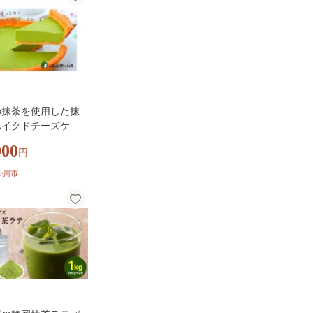
の抹茶を使用した抹
ベイクドチーズケー
72448】
000
円
掛川市