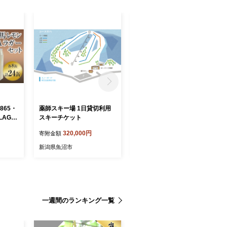
865・
薬師スキー場 1日貸切利用
シャマン蟹舟（毛ガニの甲
LAGE
スキーチケット
羅盛り） OSMR007
ビー
320,000円
12,500円
寄附金額
寄附金額
24缶＋
ー
新潟県魚沼市
北海道長万部町
一週間のランキング一覧