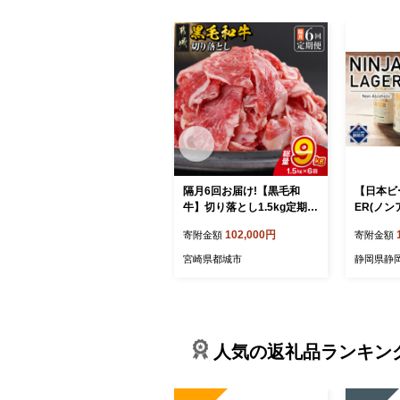
隔月6回お届け!【黒毛和
【日本ビー
牛】切り落とし1.5kg定期便
ER(ノン
_T102-6-I9-001-KAKU
50ml×
102,000円
寄附金額
寄附金額
み)＋オ
宮崎県都城市
静岡県静
人気の返礼品ランキン