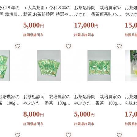
令和８年の
＜大高茶園＞令和８年の
お茶処静岡 栽培農家や
お茶
岡 栽培農家
新茶 お茶処静岡 特選やぶ
ぶきた一番茶煎茶味わい
やぶ
 3袋◆
きた新茶と深蒸し新茶 飲
セット 100g入×6袋◆
00g入
5,000
17,000
15,
円
円
み比べセット
静岡県静岡市
静岡県静岡市
静岡県
栽培農家の
お茶処静岡 栽培農家の
お茶処静岡 栽培農家の
お茶
 100g入×
やぶきた一番茶 100g入×
やぶきた一番茶 100g入×
ら味
5袋◆
3袋
『計1
8,000
5,000
17,
円
円
静岡県静岡市
静岡県静岡市
静岡県