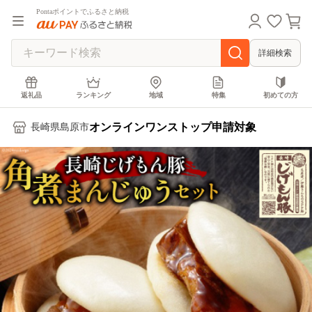
Pontaポイントでふるさと納税
詳細検索
返礼品
ランキング
地域
特集
初めての方
オンラインワンストップ申請対象
長崎県島原市