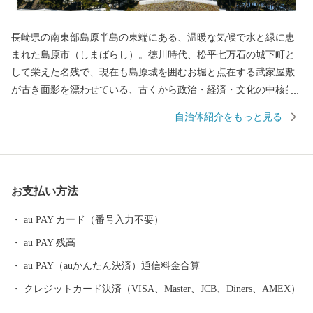
長崎県の南東部島原半島の東端にある、温暖な気候で水と緑に恵
まれた島原市（しまばらし）。徳川時代、松平七万石の城下町と
して栄えた名残で、現在も島原城を囲むお堀と点在する武家屋敷
が古き面影を漂わせている、古くから政治・経済・文化の中核的
役割を担う都市です。 西には「眉山」、その奥には1990年に噴火
自治体紹介をもっと見る
した雲仙普賢岳の溶岩ドーム「平成新山」、東には「有明海」を
望む風光明媚な城下町です。 島原市はキリシタンをはじめとする
歴史的遺産、火山や温泉、街中をゆったりと流れる湧水群などの
地域資源を活かした観光都市であり、また、県下有数の食の宝庫
お支払い方法
でもあります。肥沃な大地の恩恵を受け、豊かな農業地帯が生み
出す、四季折々多種多様な島原産のブランド野菜の数々。ミネラ
au PAY カード（番号入力不要）
ル豊富な有明海の新鮮な天然モノの魚介類と技術を結集した養殖
au PAY 残高
モノの魚介類。さらには、魅力的で質が高い肉を生産する畜産業
や素材力を存分に活かした加工品など島原には“美味しい”がいっ
au PAY（auかんたん決済）通信料金合算
ぱいです。
クレジットカード決済（VISA、Master、JCB、Diners、AMEX）