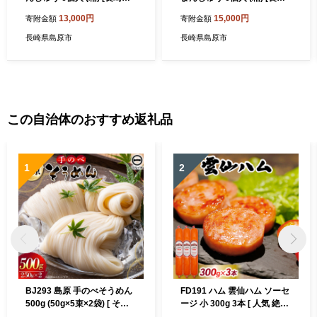
島原市]
県 島原市]
13,000円
15,000円
寄附金額
寄附金額
長崎県島原市
長崎県島原市
この自治体のおすすめ返礼品
1
2
BJ293 島原 手のべそうめん
FD191 ハム 雲仙ハム ソーセ
500g (50g×5束×2袋) [ そう
ージ 小 300g 3本 [ 人気 絶品
めん 素麺 手延べ素麺 島原そ
ハム ソーセージ セット 詰め