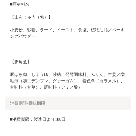
■原材料名
【まんじゅう（包）】
小麦粉、砂糖、ラード、イースト、食塩、植物油脂／ベーキ
ングパウダー
【豚角煮】
豚ばら肉、しょうゆ、砂糖、発酵調味料、みりん、生姜／増
粘剤（加工デンプン、グァーガム）、着色料（カラメル）、
甘味料（甘草）、調味料（アミノ酸）
消費期限/賞味期限
■消費期限：製造日より180日