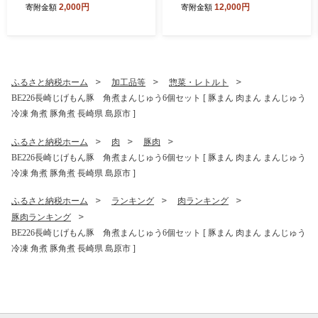
2,000円
12,000円
寄附金額
寄附金額
うめん 島原素麺 麺 乾麺 国内
合わせ おつまみ おかず 弁当
製造 塚原食品本舗 長崎県 島
冷蔵 国産 小分け 一人暮らし
原市 ]
単身 雲仙ハムASTY 長崎県
島原市 ふるさと納税 ]
ふるさと納税ホーム
加工品等
惣菜・レトルト
BE226長崎じげもん豚 角煮まんじゅう6個セット [ 豚まん 肉まん まんじゅう
冷凍 角煮 豚角煮 長崎県 島原市 ]
ふるさと納税ホーム
肉
豚肉
BE226長崎じげもん豚 角煮まんじゅう6個セット [ 豚まん 肉まん まんじゅう
冷凍 角煮 豚角煮 長崎県 島原市 ]
ふるさと納税ホーム
ランキング
肉ランキング
豚肉ランキング
BE226長崎じげもん豚 角煮まんじゅう6個セット [ 豚まん 肉まん まんじゅう
冷凍 角煮 豚角煮 長崎県 島原市 ]