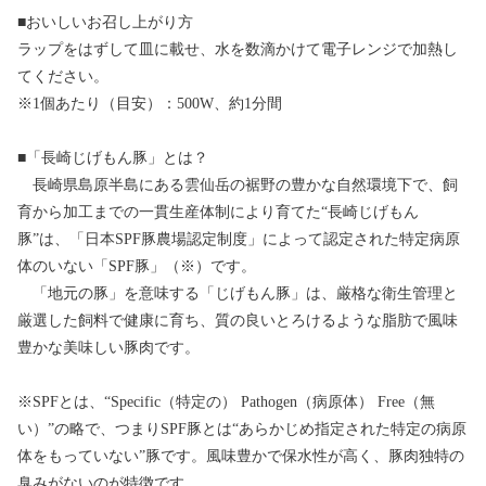
■おいしいお召し上がり方
ラップをはずして皿に載せ、水を数滴かけて電子レンジで加熱し
てください。
※1個あたり（目安）：500W、約1分間
■「長崎じげもん豚」とは？
長崎県島原半島にある雲仙岳の裾野の豊かな自然環境下で、飼
育から加工までの一貫生産体制により育てた“長崎じげもん
豚”は、「日本SPF豚農場認定制度」によって認定された特定病原
体のいない「SPF豚」（※）です。
「地元の豚」を意味する「じげもん豚」は、厳格な衛生管理と
厳選した飼料で健康に育ち、質の良いとろけるような脂肪で風味
豊かな美味しい豚肉です。
※SPFとは、“Specific（特定の） Pathogen（病原体） Free（無
い）”の略で、つまりSPF豚とは“あらかじめ指定された特定の病原
体をもっていない”豚です。風味豊かで保水性が高く、豚肉独特の
臭みがないのが特徴です。