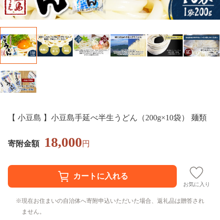
【 小豆島 】小豆島手延べ半生うどん（200g×10袋） 麺類
18,000
寄附金額
円
お気に入り
現在お住まいの自治体へ寄附申込いただいた場合、返礼品は贈答され
ません。