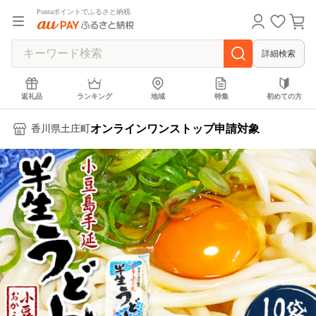
Pontaポイントでふるさと納税
詳細検索
返礼品
ランキング
地域
特集
初めての方
オンラインワンストップ申請対象
香川県土庄町