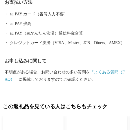
お支払い方法
本一の生産量を誇る「ごま油」、小豆島産オリーブのしぼり果実
を配合した特別な餌“オリーブ飼料”で育てられた「小豆島オリー
au PAY カード（番号入力不要）
ブ牛」、全国発信を目指す小豆島のブランド鱧 「小豆島 島鱧（し
au PAY 残高
ょうどしま しまはも）」など、豊かな自然で育まれたおいしいも
のがいっぱい。 先人が築いた伝統的な行事や歴史的な景観を守
au PAY（auかんたん決済）通信料金合算
り、後世へと継承していくには、「ふるさとを大切にしたい」
クレジットカード決済（VISA、Master、JCB、Diners、AMEX）
「ふるさとの発展に貢献したい」という皆さまの貴重な応援が不
可欠です。皆さまからいただきましたご厚意は、土庄町が掲げる
お申し込みに関して
まちづくりのテーマの各事業に対する貴重な財源として活用させ
ていただきます。”生まれ育ったふるさと”のみならず”心のふるさ
不明点がある場合、お問い合わせの多い質問を
「よくある質問（F
と”や”第二のふるさと”など、土庄町を応援していただける皆さ
AQ）」
に掲載しておりますのでご確認ください。
ま、ふるさと土庄町をなつかしく思う皆さまの応援をよろしくお
願いします。
この返礼品を見ている人はこちらもチェック