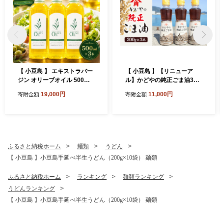
【 小豆島 】 エキストラバー
【 小豆島 】【リニューア
ジン オリーブオイル 500ml
ル】かどやの純正ごま油300
3本 セット 詰め合わせ 食用
ｇ×3本セット 小豆島オリ
19,000円
11,000円
寄附金額
寄附金額
油 パスタ サラダ ドレッシン
ジナルラベル 食用油 調味料
グ 揚げ物 調味料 スペイン 土
庄町※お申込・生産状況によ
っては発送までお日にちをい
ただく場合がございますの
で、予めご了承ください。
ふるさと納税ホーム
麺類
うどん
【 小豆島 】小豆島手延べ半生うどん（200g×10袋） 麺類
ふるさと納税ホーム
ランキング
麺類ランキング
うどんランキング
【 小豆島 】小豆島手延べ半生うどん（200g×10袋） 麺類