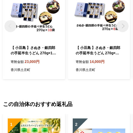
【 小豆島 】さぬき・銀四郎
【 小豆島 】さぬき・銀四郎
の手延半生うどん 270g×10
の手延半生うどん 270g×６
袋 麺類
袋 麺類
23,000円
14,000円
寄附金額
寄附金額
香川県土庄町
香川県土庄町
この自治体のおすすめ返礼品
1
2