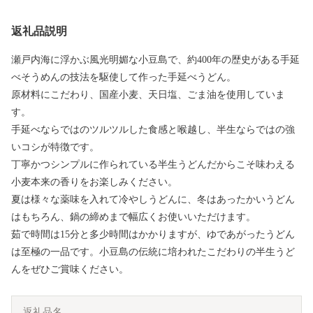
返礼品説明
瀬戸内海に浮かぶ風光明媚な小豆島で、約400年の歴史がある手延
べそうめんの技法を駆使して作った手延べうどん。
原材料にこだわり、国産小麦、天日塩、ごま油を使用していま
す。
手延べならではのツルツルした食感と喉越し、半生ならではの強
いコシが特徴です。
丁寧かつシンプルに作られている半生うどんだからこそ味わえる
小麦本来の香りをお楽しみください。
夏は様々な薬味を入れて冷やしうどんに、冬はあったかいうどん
はもちろん、鍋の締めまで幅広くお使いいただけます。
茹で時間は15分と多少時間はかかりますが、ゆであがったうどん
は至極の一品です。小豆島の伝統に培われたこだわりの半生うど
んをぜひご賞味ください。
返礼品名