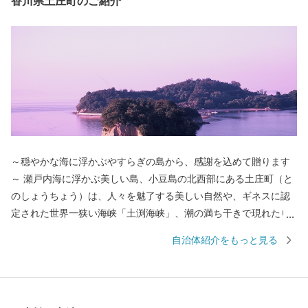
香川県土庄町のご紹介
～穏やかな海に浮かぶやすらぎの島から、感謝を込めて贈ります
～ 瀬戸内海に浮かぶ美しい島、小豆島の北西部にある土庄町（と
のしょうちょう）は、人々を魅了する美しい自然や、ギネスに認
定された世界一狭い海峡「土渕海峡」、潮の満ち干きで現れたり
消えたりする不思議な砂の道「エンジェルロード」、壺井栄の名
自治体紹介をもっと見る
作「二十四の瞳」の平和の群像などの観光スポットが数多くあ
り、ドラマや映画のロケ地にもなっています。 明治時代に日本
で唯一根付けに成功した「オリーブ」、江戸時代から受け継がれ
る「醤油」、日本の三大生産地にもなっている「そうめん」、日