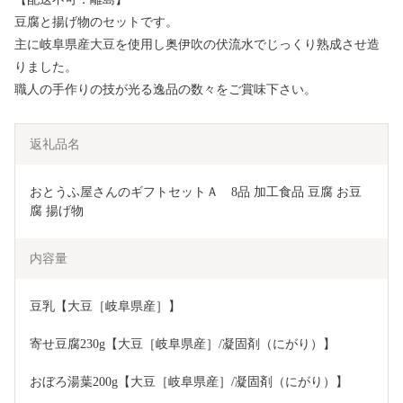
豆腐と揚げ物のセットです。
主に岐阜県産大豆を使用し奥伊吹の伏流水でじっくり熟成させ造
りました。
職人の手作りの技が光る逸品の数々をご賞味下さい。
返礼品名
おとうふ屋さんのギフトセットＡ　8品 加工食品 豆腐 お豆
腐 揚げ物 
内容量
豆乳【大豆［岐阜県産］】
寄せ豆腐230g【大豆［岐阜県産］/凝固剤（にがり）】
おぼろ湯葉200g【大豆［岐阜県産］/凝固剤（にがり）】