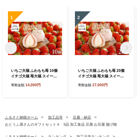
1
2
いちご大福 ふわもち苺 10個
いちご大福 ふわもち苺 20個
イチゴ大福 苺大福 スイーツ
イチゴ大福 苺大福 スイーツ
もちもち 和菓子 菓子 いちご
もちもち 和菓子 菓子 いちご
14,000円
27,000円
寄附金額
寄附金額
イチゴ 苺 フルーツ大福 美濃
イチゴ 苺 フルーツ大福 美濃
娘 お取り寄せ みわ屋 送料無
娘 お取り寄せ みわ屋 送料無
料 岐阜県 揖斐川町
料 岐阜県 揖斐川町
ふるさと納税ホーム
加工品等
豆腐・納豆
おとうふ屋さんのギフトセットＡ 8品 加工食品 豆腐 お豆腐 揚げ物
ふるさと納税ホーム
ランキング
加工品等ランキング