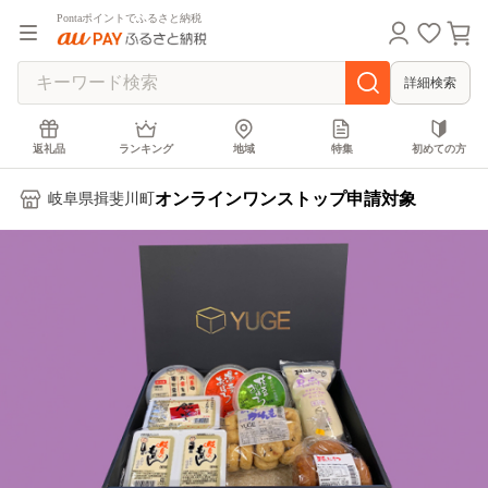
Pontaポイントでふるさと納税
詳細検索
返礼品
ランキング
地域
特集
初めての方
オンラインワンストップ申請対象
岐阜県揖斐川町