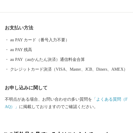
ています。 揖斐川町には、豊富な水や肥沃な大地の恵みを受け
た、おいしい米、茶、肉、魚、野菜など、自慢の特産品がいっぱ
いです。
お支払い方法
au PAY カード（番号入力不要）
au PAY 残高
au PAY（auかんたん決済）通信料金合算
クレジットカード決済（VISA、Master、JCB、Diners、AMEX）
お申し込みに関して
不明点がある場合、お問い合わせの多い質問を
「よくある質問（F
AQ）」
に掲載しておりますのでご確認ください。