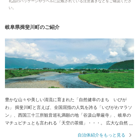
礼品のパッケージやラベルに記載されている注意書きなどをご確認くださ
い。
岐阜県揖斐川町のご紹介
豊かな山々や美しい清流に育まれた「自然健幸のまち いびが
わ」 揖斐川町と言えば、全国屈指の人気を誇る「いびがわマラソ
ン」、西国三十三所観音巡礼満願の地「谷汲山華厳寺」、岐阜の
マチュピチュとも言われる「天空の茶畑」・・・。 広大な自然に
育まれ、歴史や文化が人々の生活に息づくまちで、一人ひとりが
自治体紹介をもっと見る
ともに支え合い知恵を出し合い、健康で幸せな暮らしを創りあげ