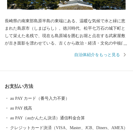
長崎県の南東部島原半島の東端にある、温暖な気候で水と緑に恵
まれた島原市（しまばらし）。徳川時代、松平七万石の城下町と
して栄えた名残で、現在も島原城を囲むお堀と点在する武家屋敷
が古き面影を漂わせている、古くから政治・経済・文化の中核的
役割を担う都市です。 西には「眉山」、その奥には1990年に噴火
自治体紹介をもっと見る
した雲仙普賢岳の溶岩ドーム「平成新山」、東には「有明海」を
望む風光明媚な城下町です。 島原市はキリシタンをはじめとする
歴史的遺産、火山や温泉、街中をゆったりと流れる湧水群などの
地域資源を活かした観光都市であり、また、県下有数の食の宝庫
お支払い方法
でもあります。肥沃な大地の恩恵を受け、豊かな農業地帯が生み
出す、四季折々多種多様な島原産のブランド野菜の数々。ミネラ
au PAY カード（番号入力不要）
ル豊富な有明海の新鮮な天然モノの魚介類と技術を結集した養殖
au PAY 残高
モノの魚介類。さらには、魅力的で質が高い肉を生産する畜産業
や素材力を存分に活かした加工品など島原には“美味しい”がいっ
au PAY（auかんたん決済）通信料金合算
ぱいです。
クレジットカード決済（VISA、Master、JCB、Diners、AMEX）