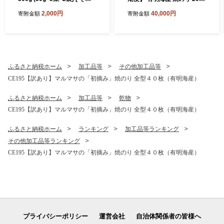
めん 素麺 手延べ素麺 島原そ
2袋 全型40枚 [ のり 海苔 訳
2,000円
40,000円
寄附金額
寄附金額
うめん 島原素麺 麺 乾麺 国内
アリ おにぎり ご飯 手巻き寿
製造 塚原食品本舗 長崎県 島
司 長期保存 加工食品 定期 国
原市 ]
産 丸政水産 長崎県 島原市 ]
ふるさと納税ホーム
加工品等
その他加工品等
CE195【訳あり】マルマサの「初摘み」焼のり 全型４０枚（有明海産）
ふるさと納税ホーム
加工品等
乾物
CE195【訳あり】マルマサの「初摘み」焼のり 全型４０枚（有明海産）
ふるさと納税ホーム
ランキング
加工品等ランキング
その他加工品等ランキング
CE195【訳あり】マルマサの「初摘み」焼のり 全型４０枚（有明海産）
プライバシーポリシー
運営会社
自治体関係者の皆様へ