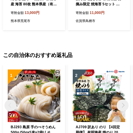
産 海苔 80枚 熊本県産（有明
摘み限定 焼海苔 5セット 海
海産） 海苔 全形40枚入り×2
苔 のり
13,000円
11,000円
寄附金額
寄附金額
袋 《45日以内に出荷予定(土
日祝除く)》 海苔 のり 海苔
熊本県荒尾市
佐賀県鳥栖市
のり 海苔 訳あり海苔 訳あり
のり
この自治体のおすすめ返礼品
1
2
BJ293 島原 手のべそうめん
AJ709 訳あり のり 【4回定
500g (50g×5束×2袋) [ そう
期便】 有明海産 焼のり 20枚