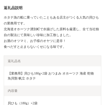
返礼品説明
ホタテ漁の船に乗っていたこともある店主がつくる人気の貝ひも
の業務用です。
北海道オホーツク湧別町で水揚げした原料を厳選し、全て当社独
自の製法にて美味しい珍味に加工致しました。
お酒のオツマミ、お子様のオヤツに是非！
食べだすと止まらないくせになる味です。
返礼品名
【業務用】貝ひも180g×2袋 おつまみ オホーツク 海産 乾物 
魚貝類 帆立 ホタテ 
内容量
貝ひも（180g）×2袋