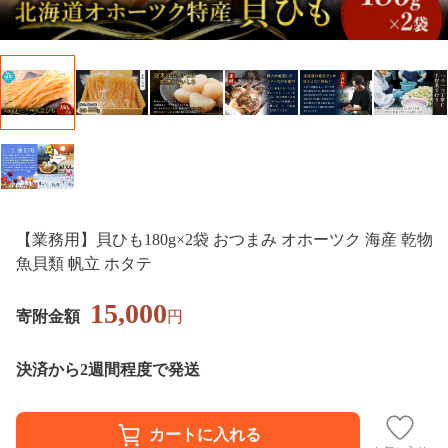
【業務用】貝ひも180g×2袋 おつまみ オホーツク 海産 乾物
魚貝類 帆立 ホタテ
15,000
寄附金額
円
決済から2週間程度で発送