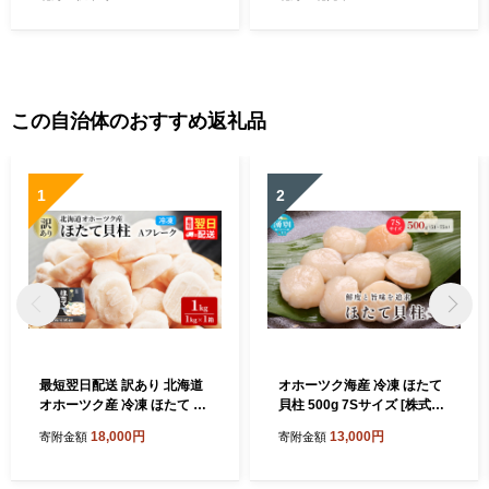
気 ふるさと納税 ホタテ )【0
37-0016】
この自治体のおすすめ返礼品
1
2
最短翌日配送 訳あり 北海道
オホーツク海産 冷凍 ほたて
オホーツク産 冷凍 ほたて 貝
貝柱 500g 7Sサイズ [株式会
柱 1kg（1kg×1箱）ホタテ
社寺本商店]【 帆立 ホタテ 刺
18,000円
13,000円
寄附金額
寄附金額
ランキング 海鮮 刺身 冷凍ふ
身 玉冷 海鮮 魚介 魚貝類 生
るさと納税 帆立 ふるさと 規
食用 北海道 湧別町 サロマ湖
格外 ホタテ貝柱
】