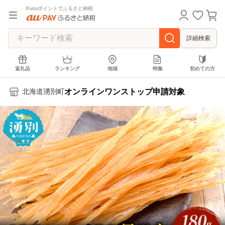
Pontaポイントでふるさと納税
詳細検索
返礼品
ランキング
地域
特集
初めての方
オンラインワンストップ申請対象
北海道湧別町