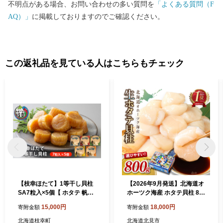
不明点がある場合、お問い合わせの多い質問を
「よくある質問（F
AQ）」
に掲載しておりますのでご確認ください。
この返礼品を見ている人はこちらもチェック
【枝幸ほたて】1等干し貝柱
【2026年9月発送】北海道オ
SA7粒入×5個【 ホタテ 帆立
ホーツク海産 ホタテ貝柱 80
ほたて 貝柱 干貝柱 干し貝柱
0g 生食用 ( 海鮮 魚介 魚介類
15,000円
18,000円
寄附金額
寄附金額
乾物 魚貝 魚介 おつまみ 北海
貝 貝類 帆立 ほたて お刺身
道 オホーツク 枝幸 】
刺身 貝柱 海鮮丼 帆立貝柱 人
北海道枝幸町
北海道北見市