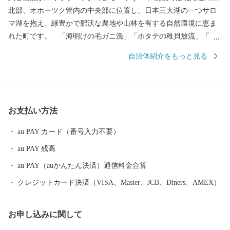
北部、オホーツク管内の中央部に位置し、日本三大湖の一つサロ
マ湖を抱え、緑豊かで肥沃な農地や山林を有する自然環境に恵ま
れた町です。 「海明けの毛ガニ漁」「ホタテの稚貝放流」「７
万㎡に広がる色鮮やかなチューリップ」で春の訪れを感じ、６月
自治体紹介をもっと見る
の「サロマ湖100kmウルトラマラソン」、７月解禁の「北海しま
えび漁」頃から秋の「北見Ｆ１たまねぎなどの農産物」の収穫時
期まで、まちは活気にあふれています。 このたび、湧別町を応
援していただける皆様に、本町の魅力が詰まった特産品等をお礼
お支払い方法
の品としてご用意させていただきました。この出会いをきっかけ
に本町の魅力を知っていただき、足を運んでいただければ幸いで
au PAY カード（番号入力不要）
す。
au PAY 残高
au PAY（auかんたん決済）通信料金合算
クレジットカード決済（VISA、Master、JCB、Diners、AMEX）
お申し込みに関して