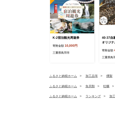
K-2宿泊観光周遊券
40-3
オリジナ
10,000円
寄附金額
×4
寄附金額
三重県鳥羽市
三重県鳥
ふるさと納税ホーム
加工品等
燻製
ふるさと納税ホーム
魚貝類
牡蠣
ふるさと納税ホーム
ランキング
加