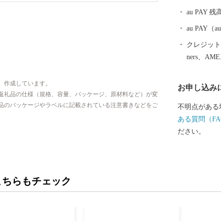
界で初めて真
au PAY 残
羽市はその全
自然景観や温
au PAY
数々のレジャ
クレジットカ
ルメなど、旅
ners、AM
が見つかるは
、作成しています。
お申し込み
返礼品の仕様（規格、容量、パッケージ、原材料など）が変
品のパッケージやラベルに記載されている注意書きなどをご
不明点がある
ある質問（FA
ださい。
こちらもチェック