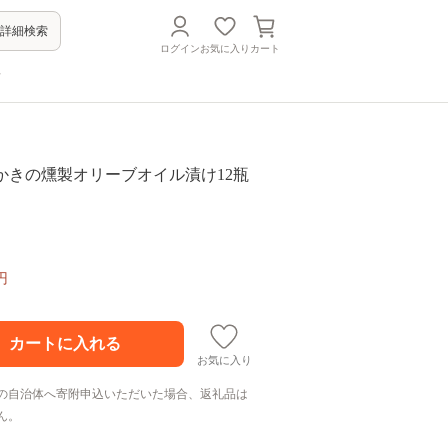
詳細検索
ログイン
お気に入り
カート
方
産かきの燻製オリーブオイル漬け12瓶
円
お気に入り
の自治体へ寄附申込いただいた場合、返礼品は
ん。