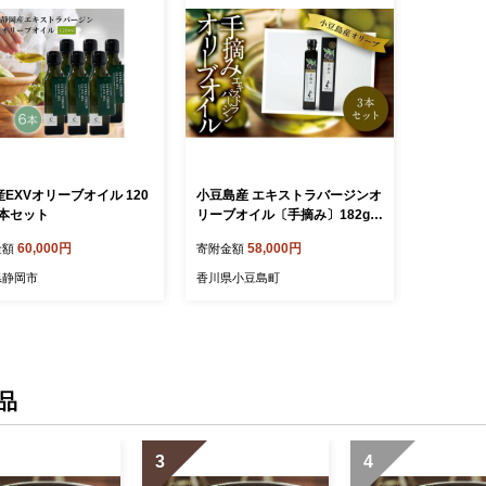
EXVオリーブオイル 120
小豆島産 エキストラバージンオ
6本セット
リーブオイル〔手摘み〕182g×
3本セット
60,000円
58,000円
金額
寄附金額
県静岡市
香川県小豆島町
品
3
4