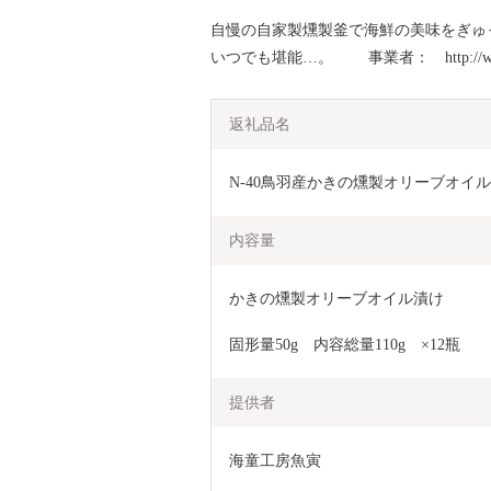
自慢の自家製燻製釜で海鮮の美味をぎゅ
いつでも堪能…。 事業者： http://www.k
返礼品名
N-40鳥羽産かきの燻製オリーブオイル
内容量
かきの燻製オリーブオイル漬け
固形量50g　内容総量110g　×12瓶
提供者
海童工房魚寅