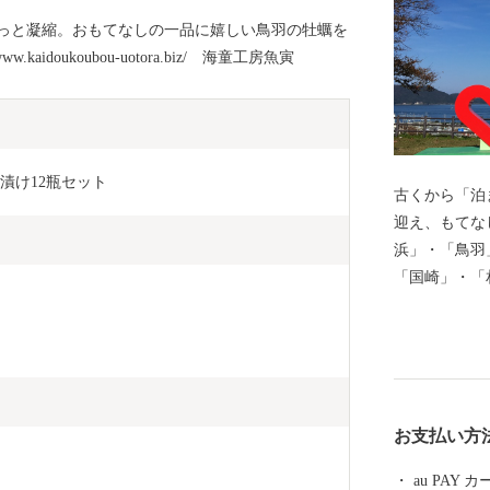
っと凝縮。おもてなしの一品に嬉しい鳥羽の牡蠣を
aidoukoubou-uotora.biz/ 海童工房魚寅
漬け12瓶セット
古くから「泊
迎え、もてな
浜」・「鳥羽
「国崎」・「
（坂手島・菅
れ、それぞれ
恵に彩られる
お受け継がれ
力は、数え切
お支払い方
くの歴史・文
ち、鳥羽城跡
au PAY