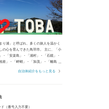
まり浦」と呼ばれ、多くの旅人を温かく
しの心を育んできた鳥羽市。 主に、「小
」・「安楽島」・「浦村」・「石鏡」・
相差」・「畔蛸」・「加茂」・「離島
島・答志島・神島）」のエリアに分か
自治体紹介をもっと見る
に特徴を持っており、美しい海、その恩
海の幸、独自の自然や文化を残し、今な
る海女漁の文化。この地が培ってきた魅
れないほどあります。 また、鳥羽には多
法
化が遺されています。日本一の海女のま
地をはじめ、真珠王「御木本幸吉」が世
 カード（番号入力不要）