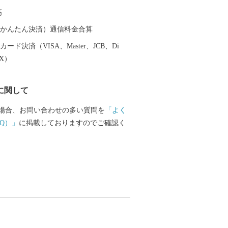
珠の養殖に成功した地でもあります。鳥
高
域が伊勢志摩国立公園に位置し、豊かな
暖な気候に恵まれており、市内には、
（auかんたん決済）通信料金合算
ー施設や宿泊施設が立ち並び、温泉、グ
ード決済（VISA、Master、JCB、Di
の目的に応じて、様々な鳥羽の楽しみ方
EX）
ずです。
に関して
場合、お問い合わせの多い質問を
「よく
Q）」
に掲載しておりますのでご確認く