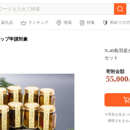
返礼品
ランキング
地域
特集
初めての
ップ申請対象
N-40鳥羽
セット
寄附金額
55,000
現在お住まい
贈答されませ