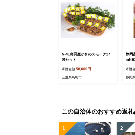
N-41鳥羽産かきのスモーク17
静岡産
袋セット
ml×
58,000円
寄附金額
寄附
三重県鳥羽市
静岡
この自治体のおすすめ返礼
1
2