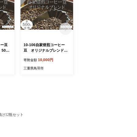
ーヒー豆
10-106自家焙煎コーヒー
10-105自家焙煎コーヒー
500g
豆 オリジナルブレンド 5
豆 お試しパック４種 10
00g
0g×4
10,000円
10,000円
寄附金額
寄附金額
三重県鳥羽市
三重県鳥羽市
漬け12瓶セット