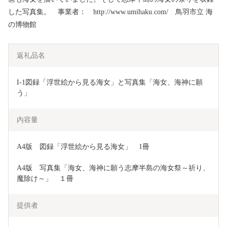
した写真集。 事業者： http://www.umihaku.com/ 鳥羽市立 海
の博物館
返礼品名
I-1図録「浮世絵から見る海女」と写真集「海女、海神に願
う」
内容量
A4版　図録「浮世絵から見る海女」　1冊
A4版　写真集「海女、海神に願う志摩半島の海女祭～祈り、
魔除け～」　１冊
提供者