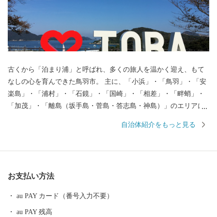
古くから「泊まり浦」と呼ばれ、多くの旅人を温かく迎え、もて
なしの心を育んできた鳥羽市。 主に、「小浜」・「鳥羽」・「安
楽島」・「浦村」・「石鏡」・「国崎」・「相差」・「畔蛸」・
「加茂」・「離島（坂手島・菅島・答志島・神島）」のエリアに
分かれ、それぞれに特徴を持っており、美しい海、その恩恵に彩
自治体紹介をもっと見る
られる海の幸、独自の自然や文化を残し、今なお受け継がれる海
女漁の文化。この地が培ってきた魅力は、数え切れないほどあり
ます。 また、鳥羽には多くの歴史・文化が遺されています。日本
一の海女のまち、鳥羽城跡地をはじめ、真珠王「御木本幸吉」が
お支払い方法
世界で初めて真珠の養殖に成功した地でもあります。鳥羽市はそ
の全域が伊勢志摩国立公園に位置し、豊かな自然景観や温暖な気
au PAY カード（番号入力不要）
候に恵まれており、市内には、数々のレジャー施設や宿泊施設が
au PAY 残高
立ち並び、温泉、グルメなど、旅の目的に応じて、様々な鳥羽の