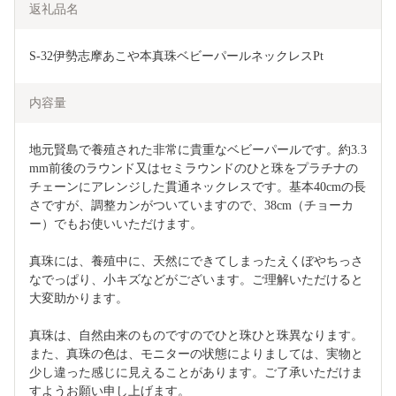
返礼品名
S-32伊勢志摩あこや本真珠ベビーパールネックレスPt
内容量
地元賢島で養殖された非常に貴重なベビーパールです。約3.3
mm前後のラウンド又はセミラウンドのひと珠をプラチナの
チェーンにアレンジした貫通ネックレスです。基本40cmの長
さですが、調整カンがついていますので、38cm（チョーカ
ー）でもお使いいただけます。
真珠には、養殖中に、天然にできてしまったえくぼやちっさ
なでっぱり、小キズなどがございます。ご理解いただけると
大変助かります。
真珠は、自然由来のものですのでひと珠ひと珠異なります。
また、真珠の色は、モニターの状態によりましては、実物と
少し違った感じに見えることがあります。ご了承いただけま
すようお願い申し上げます。