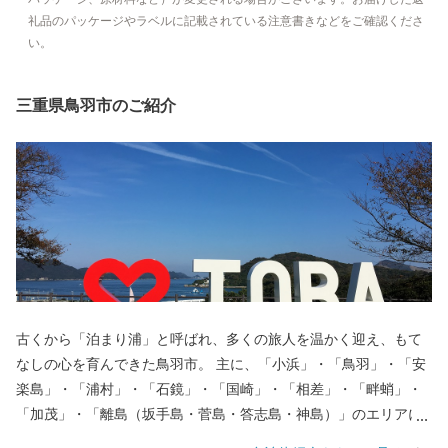
礼品のパッケージやラベルに記載されている注意書きなどをご確認くださ
い。
三重県鳥羽市のご紹介
古くから「泊まり浦」と呼ばれ、多くの旅人を温かく迎え、もて
なしの心を育んできた鳥羽市。 主に、「小浜」・「鳥羽」・「安
楽島」・「浦村」・「石鏡」・「国崎」・「相差」・「畔蛸」・
「加茂」・「離島（坂手島・菅島・答志島・神島）」のエリアに
分かれ、それぞれに特徴を持っており、美しい海、その恩恵に彩