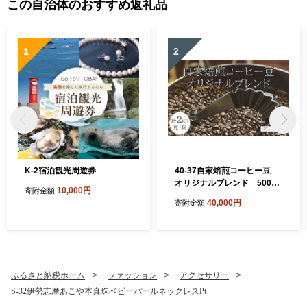
この自治体のおすすめ返礼品
1
2
K-2宿泊観光周遊券
40-37自家焙煎コーヒー豆
オリジナルブレンド 500g×
10,000円
寄附金額
4
40,000円
寄附金額
ふるさと納税ホーム
ファッション
アクセサリー
S-32伊勢志摩あこや本真珠ベビーパールネックレスPt