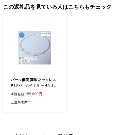
この返礼品を見ている人はこちらもチェック
パール優美 真珠 ネックレス
K18 パール 4ミリ ～ 4.5ミリ
アクセサリー 2連 三重県 伊
155,000円
寄附金額
勢志摩 志摩市 冠婚葬祭 結婚
式 慶事 母の日 入学式 誕生日
三重県志摩市
記念日 プレゼント ギフト ア
コヤ真珠 ベビーパール / 志摩
産アコヤ真珠 4-4.5ミリ 2連
ベビーパールネックレス