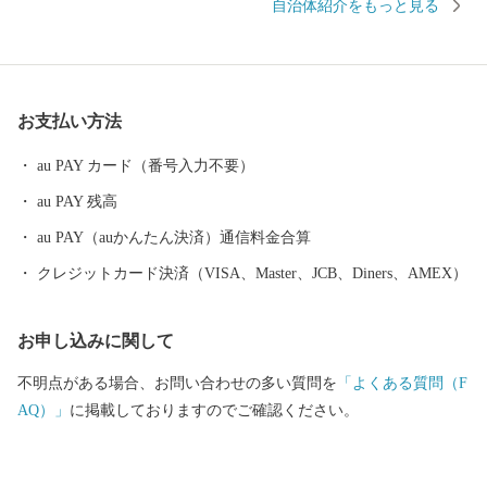
自治体紹介をもっと見る
られる海の幸、独自の自然や文化を残し、今なお受け継がれる海
女漁の文化。この地が培ってきた魅力は、数え切れないほどあり
ます。 また、鳥羽には多くの歴史・文化が遺されています。日本
一の海女のまち、鳥羽城跡地をはじめ、真珠王「御木本幸吉」が
お支払い方法
世界で初めて真珠の養殖に成功した地でもあります。鳥羽市はそ
の全域が伊勢志摩国立公園に位置し、豊かな自然景観や温暖な気
au PAY カード（番号入力不要）
候に恵まれており、市内には、数々のレジャー施設や宿泊施設が
au PAY 残高
立ち並び、温泉、グルメなど、旅の目的に応じて、様々な鳥羽の
楽しみ方が見つかるはずです。
au PAY（auかんたん決済）通信料金合算
クレジットカード決済（VISA、Master、JCB、Diners、AMEX）
お申し込みに関して
不明点がある場合、お問い合わせの多い質問を
「よくある質問（F
AQ）」
に掲載しておりますのでご確認ください。