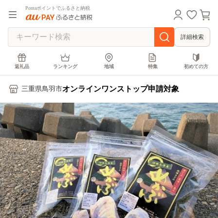
Pontaポイントでふるさと納税
詳細検索
返礼品
ランキング
地域
特集
初めての方
オンラインワンストップ申請対象
三重県鳥羽市