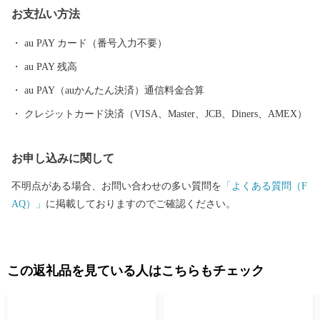
お支払い方法
世界で初めて真珠の養殖に成功した地でもあります。鳥羽市はそ
の全域が伊勢志摩国立公園に位置し、豊かな自然景観や温暖な気
au PAY カード（番号入力不要）
候に恵まれており、市内には、数々のレジャー施設や宿泊施設が
au PAY 残高
立ち並び、温泉、グルメなど、旅の目的に応じて、様々な鳥羽の
楽しみ方が見つかるはずです。
au PAY（auかんたん決済）通信料金合算
クレジットカード決済（VISA、Master、JCB、Diners、AMEX）
お申し込みに関して
不明点がある場合、お問い合わせの多い質問を
「よくある質問（F
AQ）」
に掲載しておりますのでご確認ください。
この返礼品を見ている人はこちらもチェック