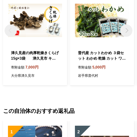
津久見産の肉厚乾燥きくらげ
普代産 カットわかめ ３袋セ
15g×3袋 津久見市 キク
ット わかめ 乾燥 カット ワカ
ラゲ 木耳 きのこ 大分県産 国
メ 若芽 三陸 わかめスープ等
7,000円
5,000円
寄附金額
寄附金額
産 産地直送
にどうぞ
大分県津久見市
岩手県普代村
この自治体のおすすめ返礼品
1
2