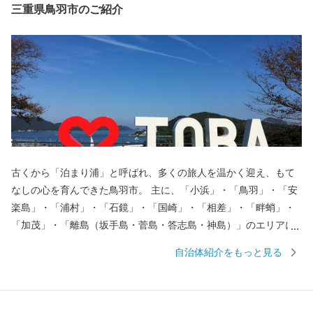
三重県鳥羽市のご紹介
古くから「泊まり浦」と呼ばれ、多くの旅人を温かく迎え、もて
なしの心を育んできた鳥羽市。 主に、「小浜」・「鳥羽」・「安
楽島」・「浦村」・「石鏡」・「国崎」・「相差」・「畔蛸」・
「加茂」・「離島（坂手島・菅島・答志島・神島）」のエリアに
分かれ、それぞれに特徴を持っており、美しい海、その恩恵に彩
自治体紹介をもっと見る
られる海の幸、独自の自然や文化を残し、今なお受け継がれる海
女漁の文化。この地が培ってきた魅力は、数え切れないほどあり
ます。 また、鳥羽には多くの歴史・文化が遺されています。日本
一の海女のまち、鳥羽城跡地をはじめ、真珠王「御木本幸吉」が