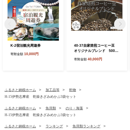
K-2宿泊観光周遊券
40-37自家焙煎コーヒー豆
オリジナルブレンド 500g×
10,000円
寄附金額
4
40,000円
寄附金額
ふるさと納税ホーム
加工品等
乾物
H-15伊勢志摩産 乾燥きざみめかぶ3袋セット
ふるさと納税ホーム
魚貝類
のり・海藻
H-15伊勢志摩産 乾燥きざみめかぶ3袋セット
ふるさと納税ホーム
ランキング
魚貝類ランキング