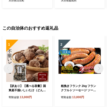
大分県日出町
大分県姫島村
この自治体のおすすめ返礼品
1
2
【訳あり】【選べる容量】国
粗挽きフランク 2kg フラン
東産不揃いしいたけ（どん
クフルトソーセージ ソーセ
こ）_2634R
ージ フランク 国産 大分県産
13,000円
13,000円
寄附金額
寄附金額
豚 豚肉 鶏肉 旨味 おかず お
つまみ バーベキュー アウト