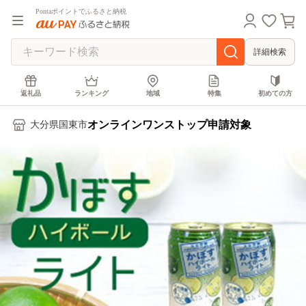
Pontaポイントでふるさと納税
詳細検索
返礼品
ランキング
地域
特集
初めての方
オンラインワンストップ申請対象
大分県国東市