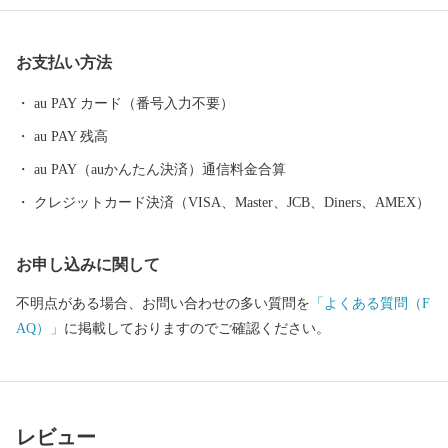
分県の空の玄関口」と言われています。大分空港から東京（羽
田）までは1時間半！都会との行き来がしやすくとっても便利で
お支払い方法
す。また大阪・名古屋・ソウルとの定期便があります。
au PAY カード（番号入力不要）
au PAY 残高
au PAY（auかんたん決済）通信料金合算
クレジットカード決済（VISA、Master、JCB、Diners、AMEX）
お申し込みに関して
不明点がある場合、お問い合わせの多い質問を
「よくある質問（F
AQ）」
に掲載しておりますのでご確認ください。
レビュー