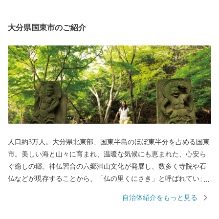
大分県国東市のご紹介
人口約3万人。大分県北東部、国東半島のほぼ東半分を占める国東
市。美しい海と山々に育まれ、温暖な気候にも恵まれた、心安ら
ぐ癒しの郷。神仏習合の六郷満山文化が発展し、数多く寺院や石
仏などが現存することから、「仏の里くにさき」と呼ばれていま
す。そして、やはり一番の自慢は、半島ならではの豊かな自然が
自治体紹介をもっと見る
生み出す、豊富な食材！海の幸・山の幸、あらゆる旬の幸を日々
堪能できます。 【交通アクセス】国東市は大分空港を有し、「大