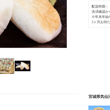
配送時期：
決済確認か
※年末年始
2ヶ月お待
宮城県気仙