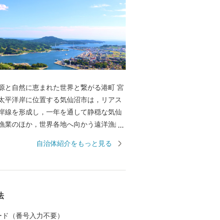
源と自然に恵まれた世界と繋がる港町 宮
太平洋岸に位置する気仙沼市は，リアス
岸線を形成し，一年を通して静穏な気仙
漁業のほか，世界各地へ向かう遠洋漁船
なっています。 水産都市 気仙沼の心臓
自治体紹介をもっと見る
沼市魚市場は，世界の海で漁獲されたマ
，三陸沖で漁獲され，水揚げ量日本一を
オ，気仙沼の代名詞「フカヒレ」の原料
，沿岸域で養殖された牡蠣，ワカメ，ホ
法
ど多くの海産物が所狭しと並ぶ光景は圧
のほかにも，自然景観を活かした唐桑半島
 カード（番号入力不要）