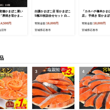
老舗かまぼこ屋い
白謙かまぼこ店 笹かまぼこ
「カネハチ橋本かま
「厚焼き笹かまぼ
5種20枚詰合せセット 白謙
店」 手焼き 笹かまぼこ
 [石渡商店 宮城
蒲鉾 かまぼこ 笹蒲鉾 揚げ
枚入 蒲鉾セット 冷蔵
14,500円
16,000円
18,000円
寄附金額
寄附金額
 20563492]
蒲鉾 宮城県 石巻市 宮城 石
き 笹かま 笹かまぼこ
巻
手作り 宮城県 石巻市
仙沼市
宮城県石巻市
宮城県石巻市
ぼこ 蒲鉾 名産品 人
メ お取り寄せ カネ
かまぼこ店 宮城 石巻
無料
品
3
4