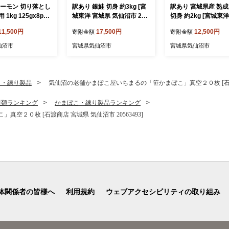
サーモン 切り落とし
訳あり 銀鮭 切身 約3kg [宮
訳あり 宮城県産 熟成
1kg 125gx8p
城東洋 宮城県 気仙沼市 205
切身 約2kg [宮城東
 宮城県 気仙沼市 2
64992] 鮭 魚介類 海鮮 訳ア
県 気仙沼市 2056334
11,500円
17,500円
12,500円
寄附金額
寄附金額
3] 魚 魚介類 鮭 お刺
リ 規格外 不揃い さけ サケ
海鮮 魚介類 国産 さけ
身 刺身 生 生食 個
鮭切身 シャケ 切り身 冷凍
口 サケ 鮭切身 シャ
仙沼市
宮城県気仙沼市
宮城県気仙沼市
銀鮭 銀鮭 海鮮 海
家庭用 おかず 弁当 支援 サ
身 冷凍 おかず 弁当 
ーモン 銀鮭切り身 魚 わけ
業者支援 サーモン 魚
あり
切り身
こ・練り製品
気仙沼の老舗かまぼこ屋いちまるの「笹かまぼこ」真空２０枚 [石渡商店
貝類ランキング
かまぼこ・練り製品ランキング
２０枚 [石渡商店 宮城県 気仙沼市 20563493]
体関係者の皆様へ
利用規約
ウェブアクセシビリティの取り組み