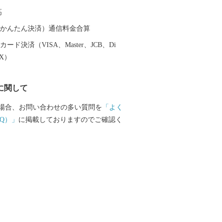
陸部の牧場，平泉の黄金文化を支えたと
高
跡など、多くの観光スポットも魅力で
鮮度抜群の魚介類やフカヒレを使った料理
（auかんたん決済）通信料金合算
Ｂ級グルメとして人気沸騰中の気仙沼ホ
ード決済（VISA、Master、JCB、Di
特産の野菜など，美食の街としての一面
EX）
大きな被害を受
興に向けて歩みを進める気仙沼市を応援
に関して
！！
場合、お問い合わせの多い質問を
「よく
Q）」
に掲載しておりますのでご確認く