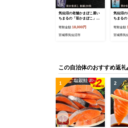
気仙沼の老舗かまぼこ屋い
気仙沼の
ちまるの「笹かまぼこ」和
ちまるの
紙２０枚 [石渡商店 宮城県
こ」１０枚
18,000円
寄附金額
寄附金額
気仙沼市 20563494]
県 気仙沼市
宮城県気仙沼市
宮城県気
この自治体のおすすめ返礼
1
2