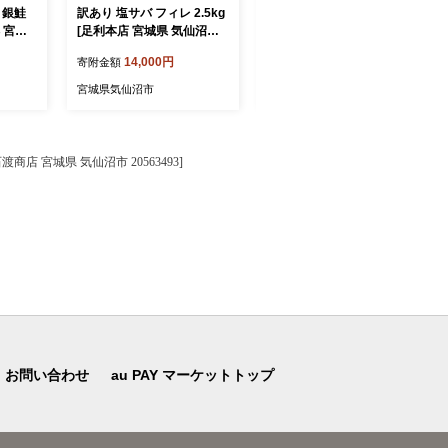
 銀鮭
訳あり 塩サバ フィレ 2.5kg
大人気！ 牛タン 厚切り牛タ
洋 宮城
[足利本店 宮城県 気仙沼市 2
ン 塩味 500g [モ～ランド 宮
3] 鮭
0564146] 魚介類 魚 海鮮 大
城県 気仙沼市 20564659]
14,000円
8,000円
寄附金額
寄附金額
 鮭 甘
容量 サバ さば 鯖 サバフィ
肉 牛肉 精肉 牛たん 牛タン
ケ 切り
レ サバフィーレ 鯖フィレ
塩 牛たん塩 冷凍 焼肉 BBQ
宮城県気仙沼市
宮城県気仙沼市
支援 事
トロサバ 訳アリ 訳あり わ
アウトドア バーベキュー 厚
 銀鮭
けあり 切り身 冷凍
切り タン
 宮城県 気仙沼市 20563493]
お問い合わせ
au PAY マーケットトップ