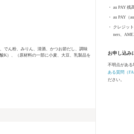
や岩井崎，内
au PAY 残
も伝わる金山
す。 また，
au PAY
はもちろん，
クレジットカ
ルモンや地元
ners、AM
も持っています。 東日本大震災により
けましたが復
、でん粉、みりん、清酒、かつお節だし、調味
お申し込み
してください
酸K）、（原材料の一部に小麦、大豆、乳製品を
不明点がある
ある質問（FA
ださい。