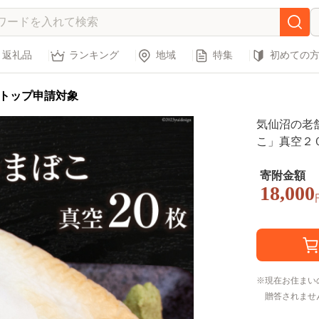
返礼品
ランキング
地域
特集
初めての
トップ申請対象
気仙沼の老
こ」真空２０
3493]
寄附金額
18,000
現在お住まい
贈答されませ