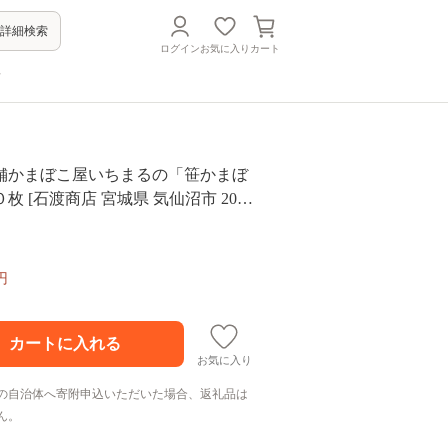
詳細検索
ログイン
お気に入り
カート
方
舗かまぼこ屋いちまるの「笹かまぼ
枚 [石渡商店 宮城県 気仙沼市 2056
円
お気に入り
の自治体へ寄附申込いただいた場合、返礼品は
ん。