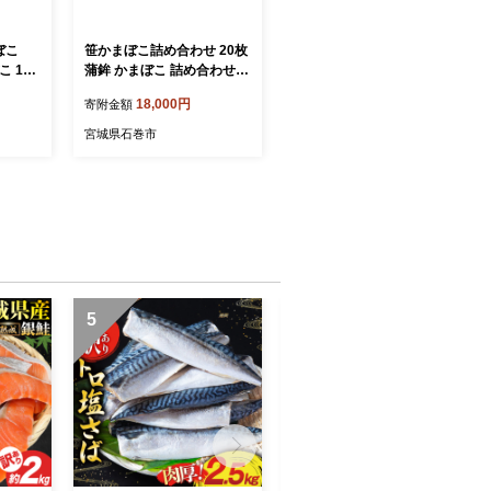
ぼこ
笹かまぼこ詰め合わせ 20枚
 10
蒲鉾 かまぼこ 詰め合わせ
 厚焼
人気 練り物 笹かま 家庭用
18,000円
寄附金額
 老舗
蒲鉾セット お取り寄せ 贈り
 かま
物 宮城県 宮城 石巻市 石巻
宮城県石巻市
気 グル
高政
ハチ橋本
 送料
5
6