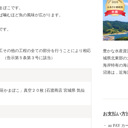
まぼこです。
ば噛むほど魚の風味が広がります。
です。
工その他の工程の全ての部分を行うことにより相応
豊かな水産資
。（告示第５条第３号に該当）
城県北東部の
海岸特有の海
沼港は，近海
の一大基地と
部である気仙
かまぼこ」真空２０枚 [石渡商店 宮城県 気仙
グロ類のほか
誇る生鮮カツ
となるサメ類
お支払い方
ヤ，ホタテな
巻。 魚市場
au PAY