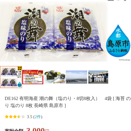
DE162 有明海産 潮の舞（塩のり・8切8枚入） 4袋 [ 海苔 の
り 塩のり 8枚 長崎県 島原市 ]
3.5 (
2件
)
3,000