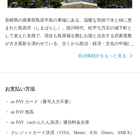
長崎県の南東部島原半島の東端にある、温暖な気候で水と緑に恵
まれた島原市（しまばらし）。徳川時代、松平七万石の城下町と
して栄えた名残で、現在も島原城を囲むお堀と点在する武家屋敷
が古き面影を漂わせている、古くから政治・経済・文化の中核的
役割を担う都市です。 西には「眉山」、その奥には1990年に噴火
自治体紹介をもっと見る
した雲仙普賢岳の溶岩ドーム「平成新山」、東には「有明海」を
望む風光明媚な城下町です。 島原市はキリシタンをはじめとする
歴史的遺産、火山や温泉、街中をゆったりと流れる湧水群などの
地域資源を活かした観光都市であり、また、県下有数の食の宝庫
お支払い方法
でもあります。肥沃な大地の恩恵を受け、豊かな農業地帯が生み
出す、四季折々多種多様な島原産のブランド野菜の数々。ミネラ
au PAY カード（番号入力不要）
ル豊富な有明海の新鮮な天然モノの魚介類と技術を結集した養殖
au PAY 残高
モノの魚介類。さらには、魅力的で質が高い肉を生産する畜産業
や素材力を存分に活かした加工品など島原には“美味しい”がいっ
au PAY（auかんたん決済）通信料金合算
ぱいです。
クレジットカード決済（VISA、Master、JCB、Diners、AMEX）