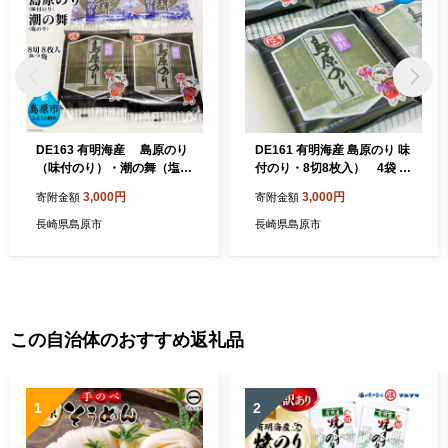
DE163 有明海産 島原のり
DE161 有明海産 島原のり 味
（味付のり）・潮の舞（塩の
付のり・8切8枚入） 4袋 [
り） 8切8枚入 各2袋 [ 海
海苔 のり 味付け海苔 味付け
3,000円
3,000円
寄附金額
寄附金額
苔 のり 味付け海苔 味付けの
のり 長崎県 島原市 ]
り 長崎県 島原市 ]
長崎県島原市
長崎県島原市
この自治体のおすすめ返礼品
1
2