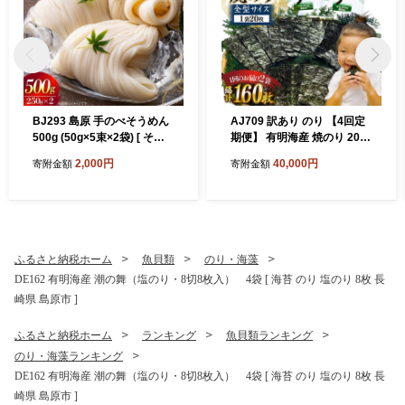
BJ293 島原 手のべそうめん
AJ709 訳あり のり 【4回定
500g (50g×5束×2袋) [ そう
期便】 有明海産 焼のり 20枚
めん 素麺 手延べ素麺 島原そ
2袋 全型40枚 [ のり 海苔 訳
2,000円
40,000円
寄附金額
寄附金額
うめん 島原素麺 麺 乾麺 国内
アリ おにぎり ご飯 手巻き寿
製造 塚原食品本舗 長崎県 島
司 長期保存 加工食品 定期 国
原市 ]
産 丸政水産 長崎県 島原市 ]
ふるさと納税ホーム
魚貝類
のり・海藻
DE162 有明海産 潮の舞（塩のり・8切8枚入） 4袋 [ 海苔 のり 塩のり 8枚 長
崎県 島原市 ]
ふるさと納税ホーム
ランキング
魚貝類ランキング
のり・海藻ランキング
DE162 有明海産 潮の舞（塩のり・8切8枚入） 4袋 [ 海苔 のり 塩のり 8枚 長
崎県 島原市 ]