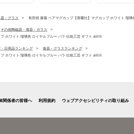
器 うつわ 染付 手描き ギフ
ト ay102
食器・グラス
有田焼 薔薇 ペアマグカップ【香蘭社】マグカップ ホワイト 瑠璃色 
その他陶磁器・漆器・ガラス
ホワイト 瑠璃色 ロイヤルブルー バラ 伝統工芸 ギフト ab016
貨・日用品ランキング
食器・グラスランキング
ホワイト 瑠璃色 ロイヤルブルー バラ 伝統工芸 ギフト ab016
体関係者の皆様へ
利用規約
ウェブアクセシビリティの取り組み