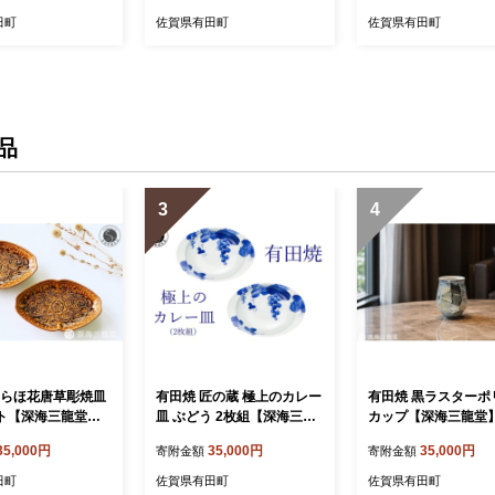
結婚祝い レンジOK 
田町
佐賀県有田町
佐賀県有田町
OK ab011
品
3
4
いらほ花唐草彫焼皿
有田焼 匠の蔵 極上のカレー
有田焼 黒ラスターポ
ット【深海三龍堂】
皿 ぶどう 2枚組【深海三龍
カップ【深海三龍堂】
 懐石 会席 向付 和
堂】 佐賀県ユニバーサルデ
ス ロックグラス ビ
35,000円
35,000円
35,000円
寄附金額
寄附金額
 銘々皿 中皿 楕円
ザイン大賞 ユニバーサルデ
焼酎グラス フリーカ
んぷら皿 ay101
ザイン カレー皿 楕円皿 食
しゃれ モダン ギフト 
田町
佐賀県有田町
佐賀県有田町