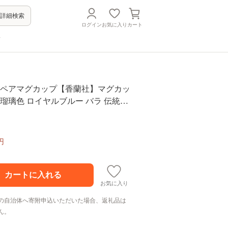
詳細検索
ログイン
お気に入り
カート
方
薇 ペアマグカップ【香蘭社】マグカッ
 瑠璃色 ロイヤルブルー バラ 伝統工
016
円
お気に入り
の自治体へ寄附申込いただいた場合、返礼品は
ん。