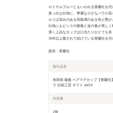
ロイヤルブルーともいわれる香蘭社を代
真っ白な白地に、華麗な小さなバラの花
ルリは深みのある高級感のある色と艶が
白地にもピンクの薔薇と金の葉が美しく
薄く上品なカップは口当たりがとても良
30年以上愛されて続けている香蘭社を
提供：香蘭社
返礼品名
有田焼 薔薇 ペアマグカップ【香蘭社
ラ 伝統工芸 ギフト ab016
内容量
2個