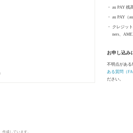
かけて建築さ
au PAY 残
います。主要
を利用したト
au PAY
風情を醸して
クレジットカ
然百選「黒髪
ners、AM
ど、六つの自
日本の原風景
お申し込み
側一帯は「棚
ありながら、
不明点がある
や 「ありた
ある質問（FA
×
もあります。
ださい。
、作成しています。