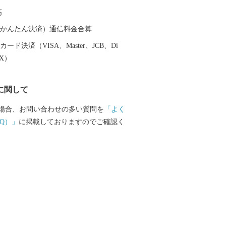
れた窯元、商家、洋館などが立ち並んで
高
道路から一歩裏に入ると、登り窯の廃材
ンバイ塀が多く見られ、裏通りに独特の
（auかんたん決済）通信料金合算
います。 一方で、有田町内には日本の自
ード決済（VISA、Master、JCB、Di
山」や日本の名水百選「竜門の清水」な
EX）
然百選に選定される場所があり、今なお
を感じることができます。また、町の西
に関して
田」という特徴的な景観を持つ稲作地で
美しい緑と名水で飼育される「佐賀牛」
場合、お問い合わせの多い質問を
「よく
どり」などを生産する県下有数の畜産地で
Q）」
に掲載しておりますのでご確認く