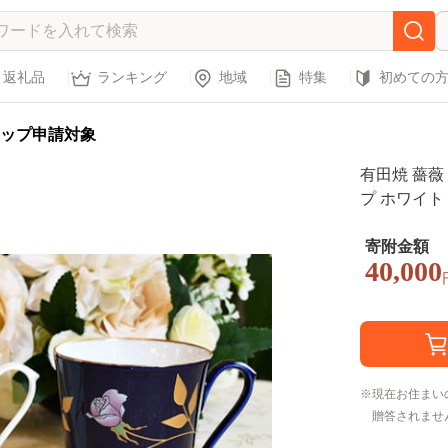
返礼品
ランキング
地域
特集
初めての
ップ申請対象
有田焼 薔
プ ホワイト
芸 ギフト ab
寄附金額
40,000
現在お住まい
贈答されませ