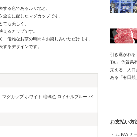
表する色であるルリ地と、
を全面に配したマグカップです。
とても美しく、
映えるカップです。
く、優雅なお茶の時間をお楽しみいただけます。
代表するデザインです。
引き継がれる
TA」 佐賀県有田町は、古くから”やきものの町”として
栄える、人口
ある「有田焼
始められた日
00年を迎え
】マグカップ ホワイト 瑠璃色 ロイヤルブルー バ
「有田陶器市
間中に国内外
る国内最大級
お支払い方
だ有田内山地
群保存地区」
au PAY