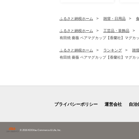
ふるさと納税ホーム
雑貨・日用品
ふるさと納税ホーム
工芸品・装飾品
有田焼 薔薇 ペアマグカップ【香蘭社】マグカップ 
ふるさと納税ホーム
ランキング
雑
有田焼 薔薇 ペアマグカップ【香蘭社】マグカップ 
プライバシーポリシー
運営会社
自治
© 2016 KDDI/au Commerce & Life, Inc.