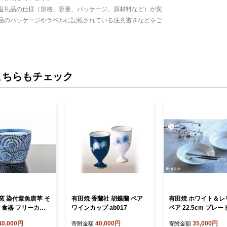
返礼品の仕様（規格、容量、パッケージ、原材料など）が変
品のパッケージやラベルに記載されている注意書きなどをご
こちらもチェック
窯 染付章魚唐草 そ
有田焼 香蘭社 胡蝶蘭 ペア
有田焼 ホワイト＆レ
 食器 フリーカッ
ワインカップ ab017
ペア 22.5cm プレ
様 そばちょこ 有
蘭社】食器 うつわ 器
40,000円
40,000円
35,000円
寄附金額
寄附金額
69
白い食器 シンプル 