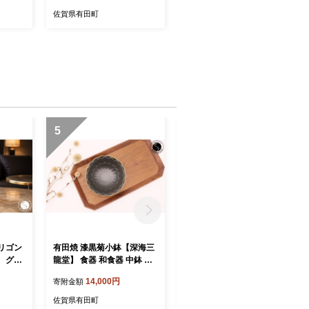
食洗器
佐賀県有田町
5
6
リゴン
有田焼 漆黒菊小鉢【深海三
有田焼 白銀彩菊小鉢 2個セ
 グラ
龍堂】 食器 和食器 中鉢 和
ット【深海三龍堂】 食器 和
アグラス
食 煮物鉢 取鉢 深鉢 菊紋 菊
食器 中鉢 和食 煮物鉢 取鉢
14,000円
35,000円
寄附金額
寄附金額
ップ お
花 黒い器 うつわ おもてな
深鉢 菊紋 菊花 うつわ おも
ay103
し おしゃれ 和モダン ay104
てなし 和モダン 陽刻 ay105
佐賀県有田町
佐賀県有田町