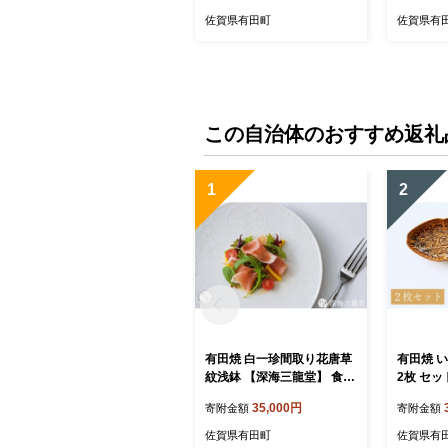
器 うつわ 器 35000円 3.5万
佐賀県有田町
佐賀県有
円 ab001
この自治体のおすすめ返礼
1
2
有田焼 白一珍間取り花唐草
有田焼 
紋浅鉢 【深海三龍堂】 食器
2枚 セ
中鉢 白磁 白い器 白い食器
食器 和食
35,000円
寄附金額
寄附金額
器 陶磁器 シンプル おしゃ
風 菓子皿
れ いっちん 職人技 ay100
和食器 て
佐賀県有田町
佐賀県有