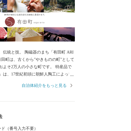
、伝統と技。 陶磁器のまち「有田町 ARI
およそ2万人の小さな町です。 特産品で
」は、17世紀初頭に朝鮮人陶工によって
本最初の磁器で、2016年には有田焼創業4
自治体紹介をもっと見る
ました。 ゴールデンウイークに開催される
」は、100年以上の歴史があり7日間の期
から100万人以上のやきものファンが訪れ
の陶器市として有名です。 有田焼を育ん
法
区の町並みは、国の「重要伝統的建造物
に選定されており、江戸後期から昭和に
 カード（番号入力不要）