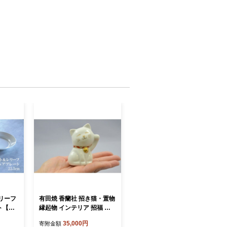
リーフ
有田焼 香蘭社 招き猫・置物
ート【香
縁起物 インテリア 招福 猫
 白磁
福 まねきねこ 35000円 3.5
35,000円
寄附金額
ギフト
万円 ab020