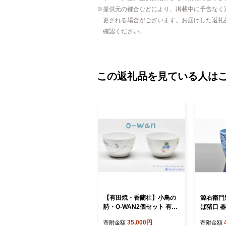
提供元の都合などにより、掲載中に予告なく
更される場合がございます。お届けした返礼
確認ください。
この返礼品を見ている人は
【有田焼・香蘭社】小鳥の
源右衛門
詩・O-WAN2個セット 有田
ば猪口 器
焼 お茶碗 ご飯茶碗 ゆのみ
プ 伝統文
35,000円
寄附金額
寄附金額
ごはん茶碗 湯呑 和食器 食
田焼 ad0