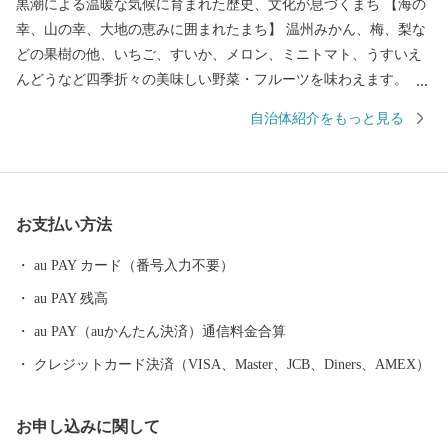
黒潮による温暖な気候に育まれた歴史、文化が息づくまち 【海の
幸、山の幸、大地の恵みに囲まれたまち】 温州みかん、梅、梨な
どの果樹の他、いちご、すいか、メロン、ミニトマト、うすいえ
んどうなど四季折々の美味しい野菜・フルーツを味わえます。 ま
た、紀伊水道の豊かな漁場では、あじ、さば、タチウオ、あわ
自治体紹介をもっと見る
び、ナガレコ、伊勢えびなど海産物も豊富です。 【色とりどりの
花のまち】 日本一の生産量を誇るスターチスをはじめ、ガーベラ
やバラなど花の産地として知られています。 【自然あふれる豊か
なまち】 いちご狩りやメロン狩り、花摘みを楽しめる観光農園、
お支払い方法
高速のインターそばには広々とした日高川オートキャンプ場があ
り、大阪から約2時間、気軽にアウトドアが楽しめます。 【歴史
au PAY カード（番号入力不要）
とロマンが息づくまち】 熊野古道（紀伊路）にある旧跡をはじ
au PAY 残高
め、「御坊」の由来となった寺内町、宮子姫の伝説など、名所・
旧跡や伝説が数多く残り、当時の息づかいを体感できます。 頂い
au PAY（auかんたん決済）通信料金合算
た寄付金は、子供たちの教育環境の整備、みんなが安心して暮ら
クレジットカード決済（VISA、Master、JCB、Diners、AMEX）
せるための福祉の充実に活用いたします。 笑顔あふれる御坊のた
めに皆様の応援をよろしくお願いします。
お申し込みに関して