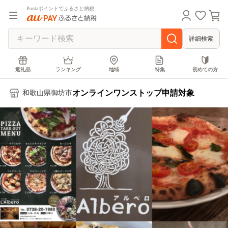
Pontaポイントでふるさと納税
詳細検索
返礼品
ランキング
地域
特集
初めての方
オンラインワンストップ申請対象
和歌山県御坊市