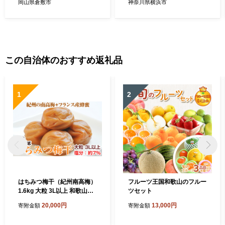
チケット 飲食券 食事券 お食
岡山県倉敷市
神奈川県横浜市
事券 料理 お食事 プレゼント
この自治体のおすすめ返礼品
1
2
はちみつ梅干（紀州南高梅）
フルーツ王国和歌山のフルー
1.6kg 大粒 3L以上 和歌山県
ツセット
産
20,000円
13,000円
寄附金額
寄附金額