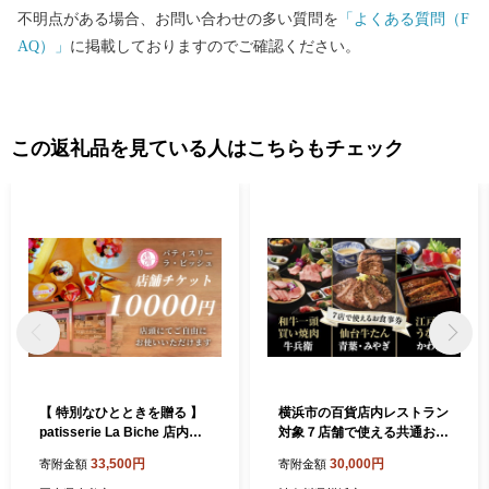
不明点がある場合、お問い合わせの多い質問を
「よくある質問（F
AQ）」
に掲載しておりますのでご確認ください。
この返礼品を見ている人はこちらもチェック
【 特別なひとときを贈る 】
横浜市の百貨店内レストラン
patisserie La Biche 店内飲
対象７店舗で使える共通お食
食チケット 10,000円分 チケ
事券 9,000円分
33,500円
30,000円
寄附金額
寄附金額
ット 飲食チケット 飲食 店舗