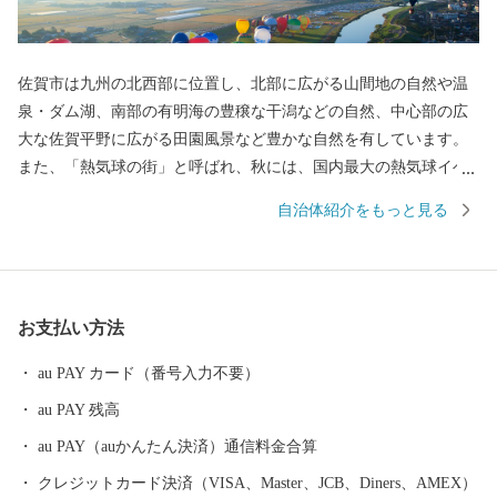
佐賀市は九州の北西部に位置し、北部に広がる山間地の自然や温
泉・ダム湖、南部の有明海の豊穣な干潟などの自然、中心部の広
大な佐賀平野に広がる田園風景など豊かな自然を有しています。
また、「熱気球の街」と呼ばれ、秋には、国内最大の熱気球イベ
ント「佐賀インターナショナルバルーンフェスタ」を開催し、沢
自治体紹介をもっと見る
山の熱気球が広大な佐賀平野を彩ります。 平成27年5月には、渡
り鳥のシギ・チドリ類飛来数日本一を誇り、紅葉する塩生生物
「シチメンソウ」が自生する「東よか干潟」が、ラムサール条約
湿地に登録されました。 日本初の実用蒸気船「凌風丸」が造られ
お支払い方法
た世界文化遺産「三重津海軍所跡」をはじめ、幕末維新の歴史遺
産も見どころの1つです。
au PAY カード（番号入力不要）
au PAY 残高
au PAY（auかんたん決済）通信料金合算
クレジットカード決済（VISA、Master、JCB、Diners、AMEX）