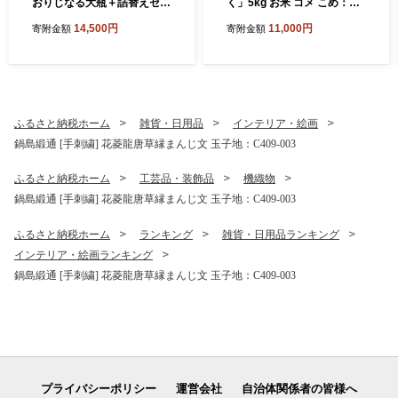
おりじなる大瓶＋詰替えセッ
く」5kg お米 コメ こめ：B1
ト インスタントコーヒー 珈
10-064
14,500円
11,000円
寄附金額
寄附金額
琲 飲料 アロマ珈琲 佐賀県 佐
賀市 三瀬村：B145-024
ふるさと納税ホーム
雑貨・日用品
インテリア・絵画
鍋島緞通 [手刺繍] 花菱龍唐草縁まんじ文 玉子地：C409-003
ふるさと納税ホーム
工芸品・装飾品
機織物
鍋島緞通 [手刺繍] 花菱龍唐草縁まんじ文 玉子地：C409-003
ふるさと納税ホーム
ランキング
雑貨・日用品ランキング
インテリア・絵画ランキング
鍋島緞通 [手刺繍] 花菱龍唐草縁まんじ文 玉子地：C409-003
プライバシーポリシー
運営会社
自治体関係者の皆様へ