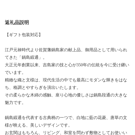
返礼品説明
【ギフト包装対応】
江戸元禄時代より佐賀藩鍋島家の献上品、御用品として用いられ
てきた「鍋島緞通」。
大正元年創業以来、吉島家の技と心が350年の伝統を今に受け継い
でいます。
精緻な織と文様は、現代生活の中でも最高にモダンな輝きをはな
ち、格調とやすらぎを演出いたします。
その柔らかな木綿の感触、座り心地の優しさは鍋島段通の大きな
魅力です。
鍋島緞通を代表する古典柄の一つで、白地に藍の花菱、唐草の文
様が映える、美しいデザインです。
お玄関はもちろん、リビング、和室を問わず敷物としてお使いい