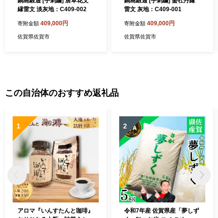
鍋島緞通 [手刺繍] 唐草花文
鍋島緞通 [手刺繍] 蟹牡丹縁
縁雷文 淡灰地：C409-002
雷文 灰地：C409-001
409,000円
409,000円
寄附金額
寄附金額
佐賀県佐賀市
佐賀県佐賀市
この自治体のおすすめ返礼品
1
2
アロマ『いんすたんと珈琲』
令和7年産 佐賀県産「夢しず