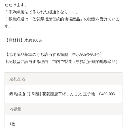
ただけます。
※手刺繍製法で作られた緞通となります。
※鍋島緞通は「佐賀県指定伝統的地場産品」の指定を受けていま
す。
【原材料】木綿100％
【地場産品基準のうち該当する類型：告示第5条第3号】
上記類型に該当する理由 市内で製造（県指定伝統的地場産品）
返礼品名
鍋島緞通 [手刺繍] 花菱龍唐草縁まんじ文 玉子地：C409-003
内容量
1枚