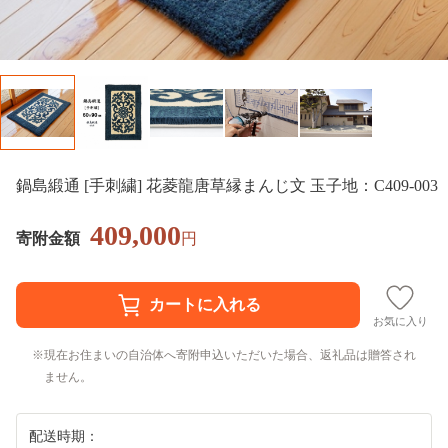
鍋島緞通 [手刺繍] 花菱龍唐草縁まんじ文 玉子地：C409-003
409,000
寄附金額
円
お気に入り
現在お住まいの自治体へ寄附申込いただいた場合、返礼品は贈答され
ません。
配送時期：