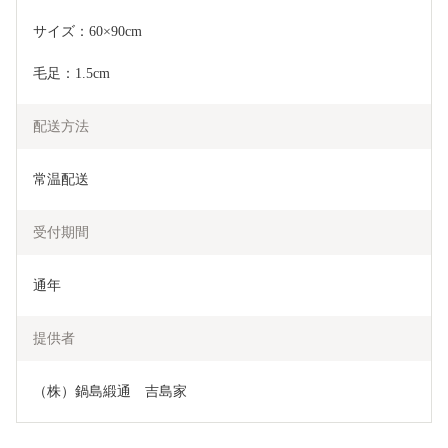
サイズ：60×90cm
毛足：1.5cm
配送方法
常温配送
受付期間
通年
提供者
（株）鍋島緞通　吉島家