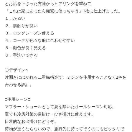
とお話を下さった方達からヒアリングを重ねて
『これは家にあったら頻繁に使っちゃう』1枚に仕上げました。
１．かるい
２．肌触りが良い
３．ロングシーズン使える
４．コーデが色々な服に合わせやすい
５．顔色が良く見える
６．手洗いできる
〇デザイン○
片開きにはがれる二重織構造で、ミシンを使用することなく2色を
合わせる設計。
□使用シーン□
マフラー・ショールとして夏を除いたオールシーズン対応。
夏でも冷房対策の肩掛け・ひざ掛けに使えます。
日常的なお出掛けにどうぞ。
荷物が重くならないので、旅行先に持って行くのにもピッタリで