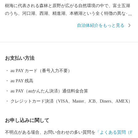
樹海に代表される森林と原野が広がる自然環境の中で、富士五湖
のうち、河口湖、西湖、精進湖、本栖湖という全く特徴の異なっ
た４つの湖を有する日本屈指の景勝地として高い評価を得ていま
自治体紹介をもっと見る
す。 南は富士山の傾斜地、北は御坂山系に挟まれた高原のため夏
季は過ごしやすく、四季折々、美しく豊かな自然を求めて国内外
から多くの人々が訪れる国際観光地です。 後世に向け「富士山」
が世界文化遺産であり続けるよう、様々な政策に取り組んでいま
お支払い方法
す。 都心から車で約９０分の場所に位置する富士河口湖町では、
河口湖美術館や河口湖ステラシアターなどの文化・観光施設のほ
au PAY カード（番号入力不要）
か、富士山と湖が眺望できる温泉郷、旅館、ホテルなどの宿泊施
au PAY 残高
設も充実しています。 ハーブフェスティバルや紅葉まつりなど季
節を感じることのできるイベントのほかにも、富士山河口湖音楽
au PAY（auかんたん決済）通信料金合算
祭や、４つの湖で行われる花火大会、マラソンなど多彩なイベン
クレジットカード決済（VISA、Master、JCB、Diners、AMEX）
トが開催され、１年を通じて楽しむことができます。
お申し込みに関して
不明点がある場合、お問い合わせの多い質問を
「よくある質問（F