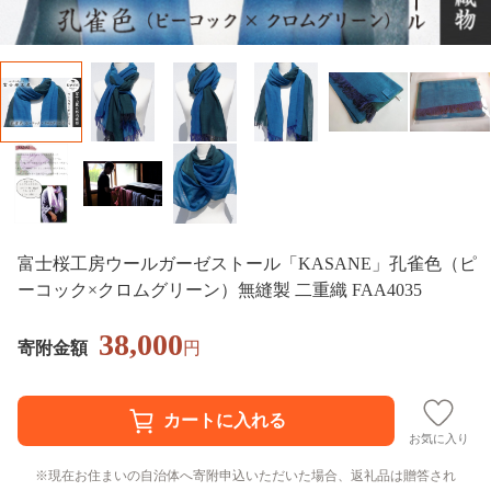
富士桜工房ウールガーゼストール「KASANE」孔雀色（ピ
ーコック×クロムグリーン）無縫製 二重織 FAA4035
38,000
寄附金額
円
お気に入り
現在お住まいの自治体へ寄附申込いただいた場合、返礼品は贈答され