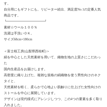
す。
自分用にもギフトにも。リピーター続出、満足度No.1の定番人気
商品です。
┗━━━━━━━━━━━┛
素材☆ウール１００％
洗濯は手洗いＯＫ。
サイズ68cm×180cm
＜富士桜工房(山梨県西桂町)＞
絹を中心とした天然素材を用いて、織物生地の上質さにこだわっ
た
国内生産品をお届けします。
高密度に織り上げた、複雑な規格の絹織物を使う男性向けのネク
タイと、
天然素材を軽く、柔らかで心地よい肌触りに仕上げた女性向けの
ストールを中心に展開しています。
デザインは現代様式にアレンジしつつ、この4つの要素を多く取り
入れました。