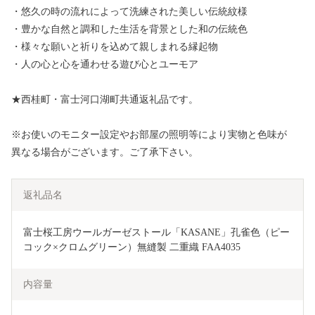
・悠久の時の流れによって洗練された美しい伝統紋様
・豊かな自然と調和した生活を背景とした和の伝統色
・様々な願いと祈りを込めて親しまれる縁起物
・人の心と心を通わせる遊び心とユーモア
★西桂町・富士河口湖町共通返礼品です。
※お使いのモニター設定やお部屋の照明等により実物と色味が
異なる場合がございます。ご了承下さい。
返礼品名
富士桜工房ウールガーゼストール「KASANE」孔雀色（ピー
コック×クロムグリーン）無縫製 二重織 FAA4035
内容量