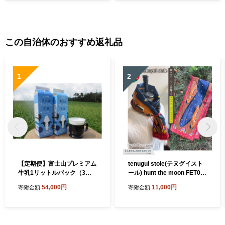
この自治体のおすすめ返礼品
1
2
【定期便】富士山プレミアム
tenugui stole(テヌグイスト
牛乳1リットルパック（3本
ール) hunt the moon FET00
セット×12回） FAT005
3-a
54,000円
11,000円
寄附金額
寄附金額