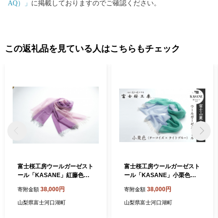
AQ）」
に掲載しておりますのでご確認ください。
この返礼品を見ている人はこちらもチェック
富士桜工房ウールガーゼスト
富士桜工房ウールガーゼスト
ール「KASANE」紅藤色
ール「KASANE」小栗色
（ピンク×パープル）無縫製
（ターコイズ×ライトブル
38,000円
38,000円
寄附金額
寄附金額
二重織 FAA4007
ー）無縫製 二重織 FAA4008
山梨県富士河口湖町
山梨県富士河口湖町