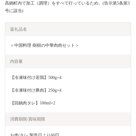
高鍋町内で加工（調理）をすべて行っているため。(告示第5条第3
号に該当)
返礼品名
＜中国料理 樹樹の中華肉肉セット＞
内容量
【冷凍味付け若鶏】500g×4
【冷凍味付け豚肉】250g×4
【回鍋肉タレ】100ml×2 
消費期限/賞味期限
お肉/タレ:製造日より60日