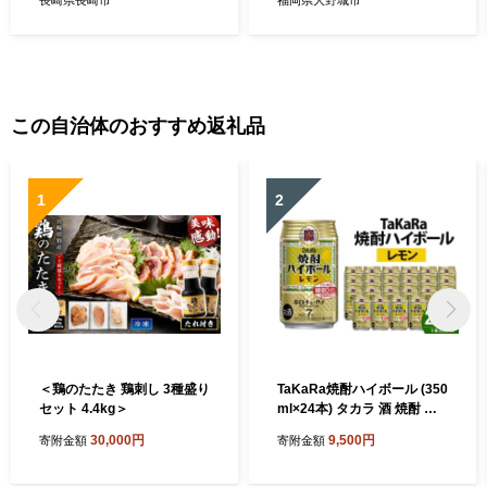
長崎県長崎市
福岡県大野城市
この自治体のおすすめ返礼品
1
2
＜鶏のたたき 鶏刺し 3種盛り
TaKaRa焼酎ハイボール (350
セット 4.4kg＞
ml×24本) タカラ 酒 焼酎 チ
ューハイ レモン 辛口 国産 人
30,000円
9,500円
寄附金額
寄附金額
気 おすすめ ギフト