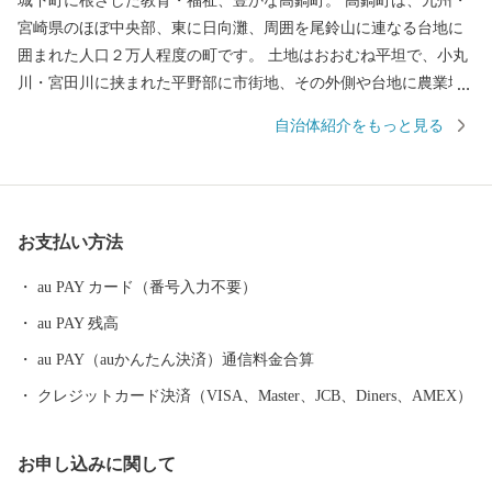
城下町に根ざした教育・福祉、豊かな高鍋町。 高鍋町は、九州・
宮崎県のほぼ中央部、東に日向灘、周囲を尾鈴山に連なる台地に
囲まれた人口２万人程度の町です。 土地はおおむね平坦で、小丸
川・宮田川に挟まれた平野部に市街地、その外側や台地に農業地
帯が広がっています。 高鍋町は宮崎県内で最も狭い自治体です
自治体紹介をもっと見る
が、西都市・児湯郡地域の拠点として行政機関、商業施設等が集
中し、小規模ながら利便性の高い町となっています。 高鍋町は江
戸時代、高鍋藩秋月家３万石の城下町でした。第７代藩主秋月種
茂公の時代には藩校明倫堂で身分を問わず教育を行い、多子家庭
お支払い方法
に対し子どもの数に応じて米等を支給するなど、教育・福祉の面
で先進的な統治がおこなわれていました。また、江戸時代屈指の
au PAY カード（番号入力不要）
名君と名高い米沢藩主上杉鷹山公は、秋月種茂公の実弟にあたり
au PAY 残高
ます。 明治以降も教育・福祉の気風は残り、日本最初の孤児院を
設立し３千人を超える孤児を救済した石井十次、徳川将軍や明治
au PAY（auかんたん決済）通信料金合算
天皇の教師役を務めた秋月種樹公を始め、司法の世界で活躍した
クレジットカード決済（VISA、Master、JCB、Diners、AMEX）
三好退蔵、住友財閥のかじ取りを行った鈴木馬左也、旧海軍最後
の連合艦隊司令長官小澤治三郎等、多数の人材を輩出してきまし
お申し込みに関して
た。