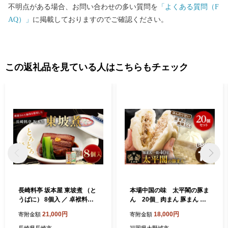
不明点がある場合、お問い合わせの多い質問を
「よくある質問（F
AQ）」
に掲載しておりますのでご確認ください。
この返礼品を見ている人はこちらもチェック
長崎料亭 坂本屋 東坡煮 （と
本場中国の味 太平閣の豚ま
うばに） 8個入 ／ 卓袱料理
ん 20個_ 肉まん 豚まん 中
お肉 肉料理 中華 長崎 角煮
華まん 中華 九州 グルメ お取
21,000円
18,000円
寄附金額
寄附金額
り寄せ 福岡 福岡県 大野城市
人気 ふるさと 【1075360】