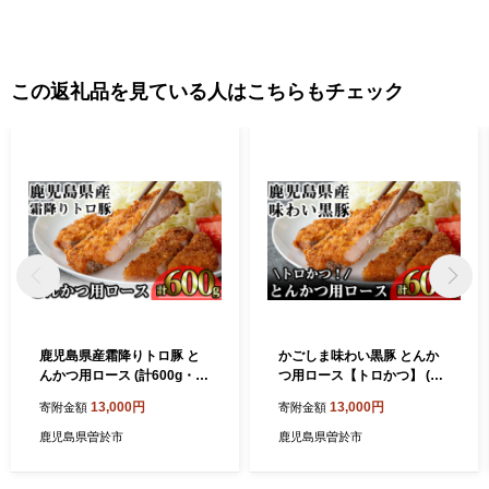
この返礼品を見ている人はこちらもチェック
鹿児島県産霜降りトロ豚 と
かごしま味わい黒豚 とんか
んかつ用ロース (計600g・20
つ用ロース【トロかつ】 (計
0g×3枚) 鹿児島県産 豚肉 霜
600g・200g×3枚) 鹿児島県
13,000円
13,000円
寄附金額
寄附金額
降り 【KNOT】 A570
産 豚肉 黒豚 【KNOT】 A55
8
鹿児島県曽於市
鹿児島県曽於市