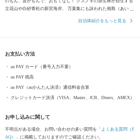
のもん、旨かもんで、おもてなし！ クスノキの原生林が自生する
立花山や白砂青松の新宮海岸、 万葉集にも詠われた相島（あいの
しま）など自然にも恵まれています。 最強の戦国武将「立花宗
自治体紹介をもっと見る
茂」が多くのメディアにも取り上げられています。 優れた自然と
作り手の愛情と技が育む新宮町の“美味しい”を揃えました。 じゅ
わ～と甘い高級ブランドいちご「あまおう」に、 皇室献上の歴史
を持つ「立花みかん」。 海岸沿いにズラリと並ぶ水産加工所で仕
お支払い方法
上げられた絶妙な塩加減の「明太子」や「干物」。 福岡グルメの
代表格「もつ鍋」。 新宮町でしか味わえない自慢の特産品をぜひ
au PAY カード（番号入力不要）
お楽しみください！
au PAY 残高
au PAY（auかんたん決済）通信料金合算
クレジットカード決済（VISA、Master、JCB、Diners、AMEX）
お申し込みに関して
不明点がある場合、お問い合わせの多い質問を
「よくある質問（F
AQ）」
に掲載しておりますのでご確認ください。