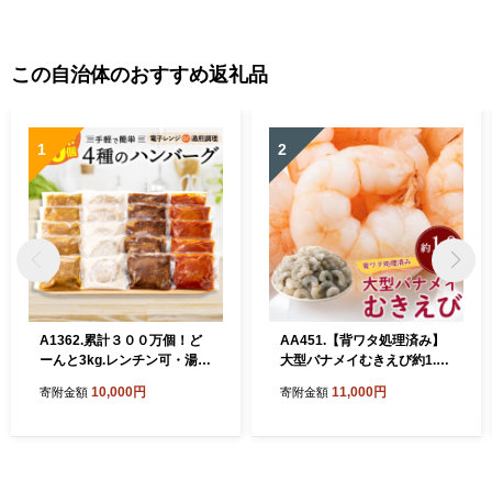
この自治体のおすすめ返礼品
1
2
A1362.累計３００万個！ど
AA451.【背ワタ処理済み】
ーんと3kg.レンチン可・湯煎
大型バナメイむきえび約1.8k
可.ベストな４種ハンバーグ
g（1パック）
10,000円
11,000円
寄附金額
寄附金額
セット【150g×20個】【訳あ
り】【北海道・沖縄・離島へ
配送不可】