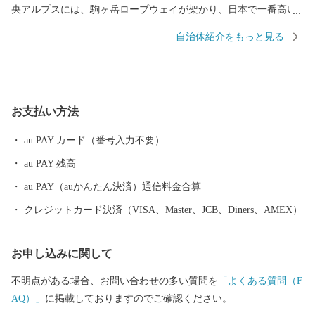
央アルプスには、駒ヶ岳ロープウェイが架かり、日本で一番高い
駅、標高2,612mの世界へ運んでくれます。また、駒ヶ根高原、早
自治体紹介をもっと見る
太郎温泉郷などがあり、全国各地から観光客が訪れる風光明媚な
観光都市です。 私たちは、市民一人ひとりがまちづくりの主役
として、この豊かな自然を守り育て、安全で快適な生活環境を育
み「ともに創ろう！笑顔あふれるまち駒ヶ根」を合言葉にまちづ
お支払い方法
くりを進めています。 アルプスの雄大な山々からの雪解け水、
昼夜の寒暖差が大きい内陸性の気候は、味・品質の良い農産物を
au PAY カード（番号入力不要）
育みます。まさに「宝」といえるこの恵まれた自然環境から生ま
au PAY 残高
れた特産品をご賞味ください。また、この機会にぜひ自然豊かな
信州駒ヶ根へ足をお運びください。
au PAY（auかんたん決済）通信料金合算
クレジットカード決済（VISA、Master、JCB、Diners、AMEX）
お申し込みに関して
不明点がある場合、お問い合わせの多い質問を
「よくある質問（F
AQ）」
に掲載しておりますのでご確認ください。